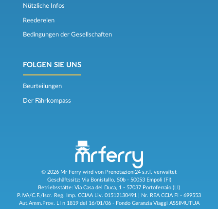
Nützliche Infos
Reedereien
Bedingungen der Gesellschaften
FOLGEN SIE UNS
Beurteilungen
Der Fährkompass
© 2026 Mr Ferry wird von Prenotazioni24 s.r.l. verwaltet
Geschäftssitz: Via Bonistallo, 50b - 50053 Empoli (FI)
Betriebsstätte: Via Casa del Duca, 1 - 57037 Portoferraio (LI)
P.IVA/C.F./Iscr. Reg. Imp. CCIAA Liv. 01512130491 | Nr. REA CCIA FI - 699553
Aut.Amm.Prov. LI n 1819 del 16/01/06 - Fondo Garanzia Viaggi ASSIMUTUA
Fideiussione N° 026004