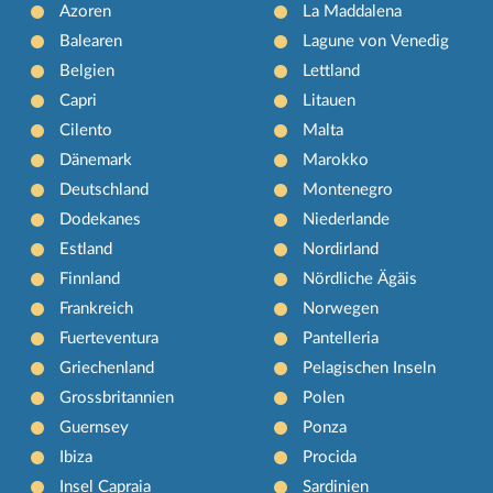
Azoren
La Maddalena
Balearen
Lagune von Venedig
Belgien
Lettland
Capri
Litauen
Cilento
Malta
Dänemark
Marokko
Deutschland
Montenegro
Dodekanes
Niederlande
Estland
Nordirland
Finnland
Nördliche Ägäis
Frankreich
Norwegen
Fuerteventura
Pantelleria
Griechenland
Pelagischen Inseln
Grossbritannien
Polen
Guernsey
Ponza
Ibiza
Procida
Insel Capraia
Sardinien