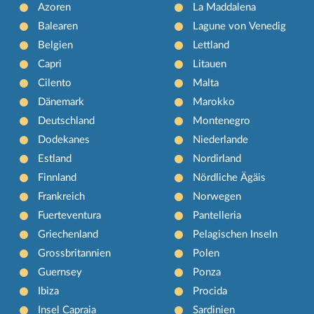
Azoren
La Maddalena
Balearen
Lagune von Venedig
Belgien
Lettland
Capri
Litauen
Cilento
Malta
Dänemark
Marokko
Deutschland
Montenegro
Dodekanes
Niederlande
Estland
Nordirland
Finnland
Nördliche Ägäis
Frankreich
Norwegen
Fuerteventura
Pantelleria
Griechenland
Pelagischen Inseln
Grossbritannien
Polen
Guernsey
Ponza
Ibiza
Procida
Insel Capraia
Sardinien