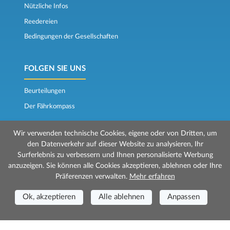
Nützliche Infos
Reedereien
Bedingungen der Gesellschaften
FOLGEN SIE UNS
Beurteilungen
Der Fährkompass
Wir verwenden technische Cookies, eigene oder von Dritten, um
den Datenverkehr auf dieser Website zu analysieren, Ihr
Surferlebnis zu verbessern und Ihnen personalisierte Werbung
anzuzeigen. Sie können alle Cookies akzeptieren, ablehnen oder Ihre
Präferenzen verwalten.
Mehr erfahren
© 2026 Mr Ferry wird von Prenotazioni24 s.r.l. verwaltet
Geschäftssitz: Via Bonistallo, 50b - 50053 Empoli (FI)
Ok, akzeptieren
Alle ablehnen
Anpassen
Betriebsstätte: Via Casa del Duca, 1 - 57037 Portoferraio (LI)
P.IVA/C.F./Iscr. Reg. Imp. CCIAA Liv. 01512130491 | Nr. REA CCIA FI - 699553
Aut.Amm.Prov. LI n 1819 del 16/01/06 - Fondo Garanzia Viaggi ASSIMUTUA
Fideiussione N° 026004