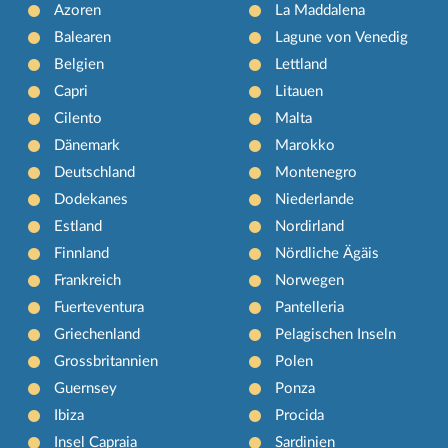
Azoren
La Maddalena
Balearen
Lagune von Venedig
Belgien
Lettland
Capri
Litauen
Cilento
Malta
Dänemark
Marokko
Deutschland
Montenegro
Dodekanes
Niederlande
Estland
Nordirland
Finnland
Nördliche Ägäis
Frankreich
Norwegen
Fuerteventura
Pantelleria
Griechenland
Pelagischen Inseln
Grossbritannien
Polen
Guernsey
Ponza
Ibiza
Procida
Insel Capraia
Sardinien