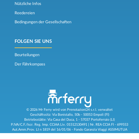
Nützliche Infos
Reedereien
Bedingungen der Gesellschaften
FOLGEN SIE UNS
Beurteilungen
Der Fährkompass
© 2026 Mr Ferry wird von Prenotazioni24 s.r.l. verwaltet
Geschäftssitz: Via Bonistallo, 50b - 50053 Empoli (FI)
Betriebsstätte: Via Casa del Duca, 1 - 57037 Portoferraio (LI)
P.IVA/C.F./Iscr. Reg. Imp. CCIAA Liv. 01512130491 | Nr. REA CCIA FI - 699553
Aut.Amm.Prov. LI n 1819 del 16/01/06 - Fondo Garanzia Viaggi ASSIMUTUA
Fideiussione N° 026004