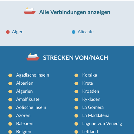
Alle Verbindungen anzeigen
Algeri
Alicante
STRECKEN VON/NACH
Ägadische Inseln
Korsika
Albanien
Kreta
Algerien
Kroatien
Amalfiküste
Kykladen
Äolische Inseln
La Gomera
Azoren
La Maddalena
Balearen
Lagune von Venedig
Belgien
Lettland