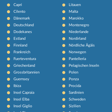
Capri
Litauen
Cilento
Malta
Dänemark
Marokko
Deutschland
Montenegro
Dodekanes
Niederlande
Estland
Nordirland
Finnland
Nördliche Ägäis
Frankreich
Norwegen
Fuerteventura
Pantelleria
Griechenland
Pelagischen Inseln
Grossbritannien
Polen
Guernsey
Ponza
Ibiza
Procida
Insel Capraia
Sardinien
Insel Elba
Schweden
Insel Giglio
Sizilien