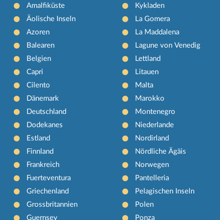
Amalfiküste
Kykladen
Äolische Inseln
La Gomera
Azoren
La Maddalena
Balearen
Lagune von Venedig
Belgien
Lettland
Capri
Litauen
Cilento
Malta
Dänemark
Marokko
Deutschland
Montenegro
Dodekanes
Niederlande
Estland
Nordirland
Finnland
Nördliche Ägäis
Frankreich
Norwegen
Fuerteventura
Pantelleria
Griechenland
Pelagischen Inseln
Grossbritannien
Polen
Guernsey
Ponza