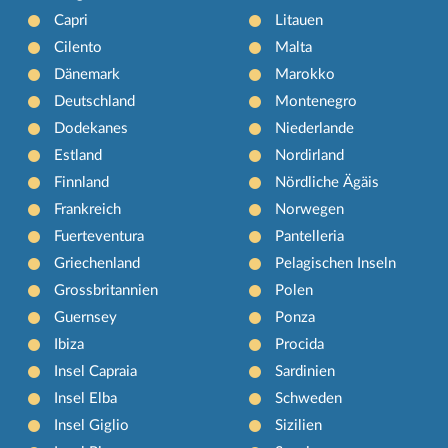
Capri
Litauen
Cilento
Malta
Dänemark
Marokko
Deutschland
Montenegro
Dodekanes
Niederlande
Estland
Nordirland
Finnland
Nördliche Ägäis
Frankreich
Norwegen
Fuerteventura
Pantelleria
Griechenland
Pelagischen Inseln
Grossbritannien
Polen
Guernsey
Ponza
Ibiza
Procida
Insel Capraia
Sardinien
Insel Elba
Schweden
Insel Giglio
Sizilien