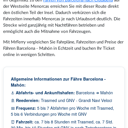
Im Gegensatz zu den
Fähren von Barcelona nach Ciutadella
auf
der Westseite Menorcas erreichen Sie mit dieser Route direkt
den östlichen Teil der Insel. Dadurch verkürzen sich die
Fahrzeiten innerhalb Menorcas je nach Urlaubsort deutlich. Die
Strecke wird ganzjährig mit Nachtfähren betrieben und
ermöglicht auch die Mitnahme von Fahrzeugen.
Mit MrFerry vergleichen Sie Fahrpläne, Fahrzeiten und Preise der
Fähren Barcelona - Mahón in Echtzeit und buchen Ihr Ticket
online in wenigen Schritten.
Allgemeine Informationen zur Fähre Barcelona -
Mahón:
⚓
Abfahrts- und Ankunftshafen:
Barcelona ➜ Mahón
🚢
Reedereien:
Trasmed und GNV - Grandi Navi Veloci
📅
Frequenz:
5 bis 7 Abfahrten pro Woche mit Trasmed,
5 bis 6 Verbindungen pro Woche mit GNV
⏰
Fahrzeit:
ca. 7 bis 8 Stunden mit Trasmed, ca. 7 Std.
30 Min. bis 10 Stunden mit GNV je nach Zwischenstopp in