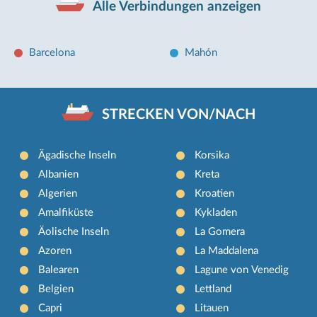
Alle Verbindungen anzeigen
Barcelona
Mahón
STRECKEN VON/NACH
Ägadische Inseln
Korsika
Albanien
Kreta
Algerien
Kroatien
Amalfiküste
Kykladen
Äolische Inseln
La Gomera
Azoren
La Maddalena
Balearen
Lagune von Venedig
Belgien
Lettland
Capri
Litauen