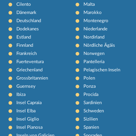
Cilento
Malta
Dänemark
Marokko
Deutschland
Montenegro
Dodekanes
Niederlande
Estland
Nordirland
Finnland
Nördliche Ägäis
Frankreich
Norwegen
Fuerteventura
Pantelleria
Griechenland
Pelagischen Inseln
Grossbritannien
Polen
Guernsey
Ponza
Ibiza
Procida
Insel Capraia
Sardinien
Insel Elba
Schweden
Insel Giglio
Sizilien
Insel Pianosa
Spanien
Inseln von Galicien
Sporaden