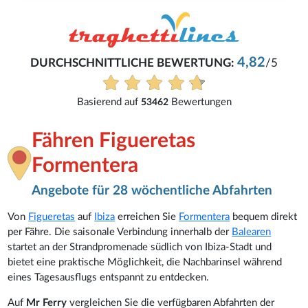
Birgit
4,82
G:
/5
Alles super geklappt
Alle Bewertungen anzeigen
en
Fähren Figueretas
Formentera
Angebote für 28 wöchentliche Abfahrten
Von
Figueretas
auf
Ibiza
erreichen Sie
Formentera
bequem direkt
per Fähre. Die saisonale Verbindung innerhalb der
Balearen
startet an der Strandpromenade südlich von Ibiza-Stadt und
bietet eine praktische Möglichkeit, die Nachbarinsel während
eines Tagesausflugs entspannt zu entdecken.
Auf
Mr Ferry
vergleichen Sie die verfügbaren Abfahrten der