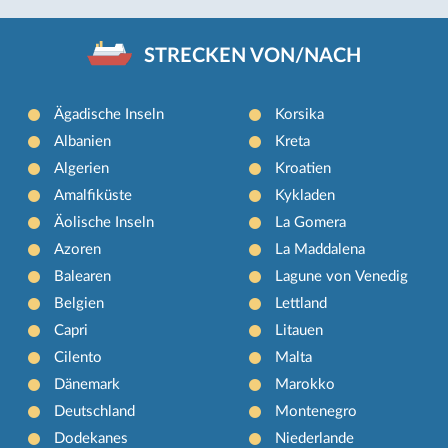
STRECKEN VON/NACH
Ägadische Inseln
Korsika
Albanien
Kreta
Algerien
Kroatien
Amalfiküste
Kykladen
Äolische Inseln
La Gomera
Azoren
La Maddalena
Balearen
Lagune von Venedig
Belgien
Lettland
Capri
Litauen
Cilento
Malta
Dänemark
Marokko
Deutschland
Montenegro
Dodekanes
Niederlande