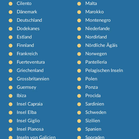
Cilento
Malta
Dänemark
Marokko
Deutschland
Montenegro
Dodekanes
Niederlande
Estland
Nordirland
Finnland
Nördliche Ägäis
Frankreich
Norwegen
Fuerteventura
Pantelleria
Griechenland
Pelagischen Inseln
Grossbritannien
Polen
Guernsey
Ponza
Ibiza
Procida
Insel Capraia
Sardinien
Insel Elba
Schweden
Insel Giglio
Sizilien
Insel Pianosa
Spanien
Inseln von Galicien
Sporaden