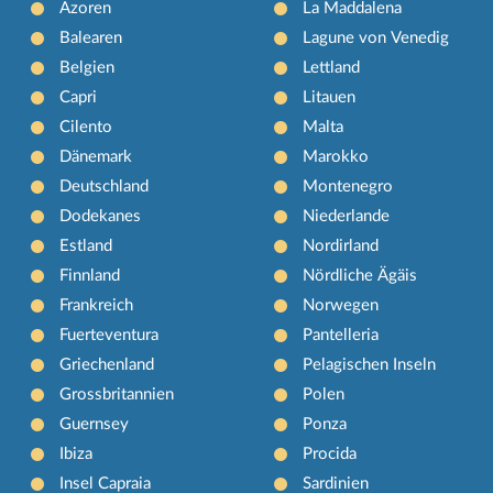
Azoren
La Maddalena
Balearen
Lagune von Venedig
Belgien
Lettland
Capri
Litauen
Cilento
Malta
Dänemark
Marokko
Deutschland
Montenegro
Dodekanes
Niederlande
Estland
Nordirland
Finnland
Nördliche Ägäis
Frankreich
Norwegen
Fuerteventura
Pantelleria
Griechenland
Pelagischen Inseln
Grossbritannien
Polen
Guernsey
Ponza
Ibiza
Procida
Insel Capraia
Sardinien