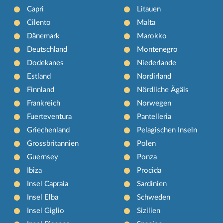
Capri
Litauen
Cilento
Malta
Dänemark
Marokko
Deutschland
Montenegro
Dodekanes
Niederlande
Estland
Nordirland
Finnland
Nördliche Ägäis
Frankreich
Norwegen
Fuerteventura
Pantelleria
Griechenland
Pelagischen Inseln
Grossbritannien
Polen
Guernsey
Ponza
Ibiza
Procida
Insel Capraia
Sardinien
Insel Elba
Schweden
Insel Giglio
Sizilien