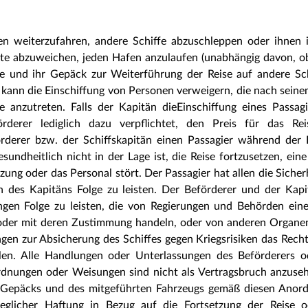
en weiterzufahren, andere Schiffe abzuschleppen oder ihnen 
oute abzuweichen, jeden Hafen anzulaufen (unabhängig davon, o
ere und ihr Gepäck zur Weiterführung der Reise auf andere Sc
 kann die Einschiffung von Personen verweigern, die nach seine
se anzutreten. Falls der Kapitän dieEinschiffung eines Passag
derer lediglich dazu verpflichtet, den Preis für das Reis
rderer bzw. der Schiffskapitän einen Passagier während der R
sundheitlich nicht in der Lage ist, die Reise fortzusetzen, ein
tzung oder das Personal stört. Der Passagier hat allen die Sicher
 des Kapitäns Folge zu leisten. Der Beförderer und der Kapi
gen Folge zu leisten, die von Regierungen und Behörden eine
oder mit deren Zustimmung handeln, oder von anderen Organen 
gen zur Absicherung des Schiffes gegen Kriegsrisiken das Rech
ilen. Alle Handlungen oder Unterlassungen des Beförderers o
rdnungen oder Weisungen sind nicht als Vertragsbruch anzuse
es Gepäcks und des mitgeführten Fahrzeugs gemäß diesen Anor
eglicher Haftung in Bezug auf die Fortsetzung der Reise o