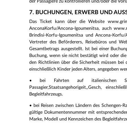
der Passagiere zu kontrollieren und/oder die Vo
7. BUCHUNGEN, ERWERB UND AUSS
Das Ticket kann über die Website www.grimal
AnconaKorfu/Ancona-Igoumenitsa, auch www.min
Brindisi-Korfu-Igoumenitsa und Ancona-Korfu/
Vertreter des Beförderers, Reisebüros und We
Gesamtbetrags ausgestellt. Ist bei einer Buchun
Buchung, wenn sie nicht bestätigt wird oder die 
den Richtlinien über die Sicherheit müssen bei
einschließlich Kinder jeden Alters, angegeben we
• bei Fahrten auf italienischen S
Passagier,Staatsangehorigeit,,Gesch, einsch
Begleitfahrzeugs.
• bei Reisen zwischen Ländern des Schengen-R
gültige Dokumentennummer mit entsprechendem A
Marke, Modell und Kennzeichen des Begleitfahrz