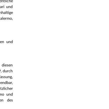
entliche
ari und
haltige
Palermo,
ren und
u diesen
, durch
assung,
wendbar,
zlicher
rmo und
gen des