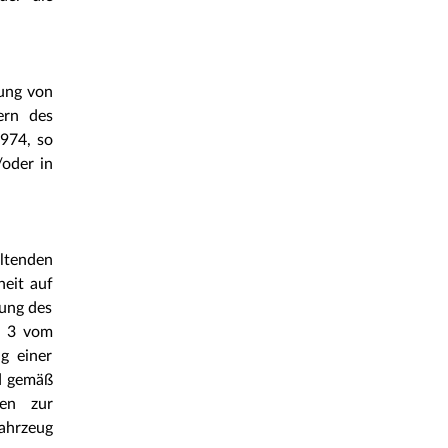
gung von
ern des
974, so
/oder in
ltenden
heit auf
tung des
. 3 vom
g einer
d gemäß
ien zur
Fahrzeug