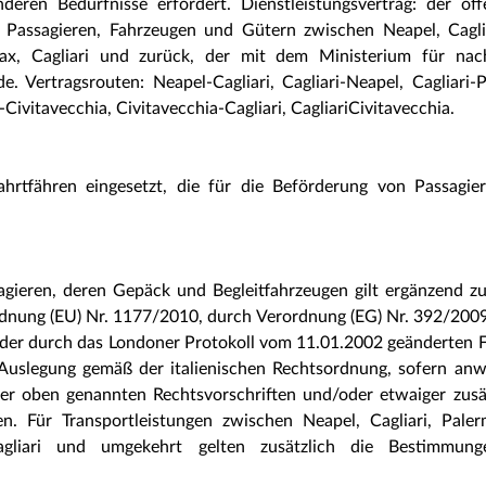
nderen Bedürfnisse erfordert. Dienstleistungsvertrag: der öff
n Passagieren, Fahrzeugen und Gütern zwischen Neapel, Cagli
ax, Cagliari und zurück, der mit dem Ministerium für nach
. Vertragsrouten: Neapel-Cagliari, Cagliari-Neapel, Cagliari-
Civitavecchia, Civitavecchia-Cagliari, CagliariCivitavecchia.
hrtfähren eingesetzt, die für die Beförderung von Passagie
gieren, deren Gepäck und Begleitfahrzeugen gilt ergänzend z
dnung (EU) Nr. 1177/2010, durch Verordnung (EG) Nr. 392/2009
er durch das Londoner Protokoll vom 11.01.2002 geänderten F
er Auslegung gemäß der italienischen Rechtsordnung, sofern an
er oben genannten Rechtsvorschriften und/oder etwaiger zusät
en. Für Transportleistungen zwischen Neapel, Cagliari, Pale
agliari und umgekehrt gelten zusätzlich die Bestimmun