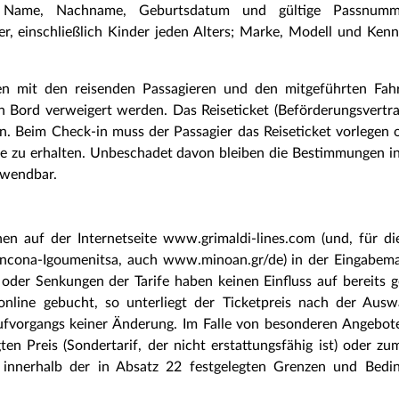
n Name, Nachname, Geburtsdatum und gültige Passnumm
, einschließlich Kinder jeden Alters; Marke, Modell und Ken
n mit den reisenden Passagieren und den mitgeführten Fah
 Bord verweigert werden. Das Reiseticket (Beförderungsvertr
n. Beim Check-in muss der Passagier das Reiseticket vorlegen 
zu erhalten. Unbeschadet davon bleiben die Bestimmungen in 
nwendbar.
en auf der Internetseite www.grimaldi-lines.com (und, für di
Ancona-Igoumenitsa, auch www.minoan.gr/de) in der Eingabema
oder Senkungen der Tarife haben keinen Einfluss auf bereits g
online gebucht, so unterliegt der Ticketpreis nach der Ausw
fvorgangs keiner Änderung. Im Falle von besonderen Angebot
n Preis (Sondertarif, der nicht erstattungsfähig ist) oder zu
ng innerhalb der in Absatz 22 festgelegten Grenzen und Bedi