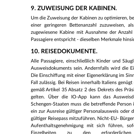
9. ZUWEISUNG DER KABINEN.
Um die Zuweisung der Kabinen zu optimieren, beh
einer geringeren Bettenanzahl zuzuweisen, 
zugewiesene Kabine mit Ausnahme der Anzahl d
Passagiere entspricht - dieselben Merkmale hinsi
10. REISEDOKUMENTE.
Alle Passagiere, einschließlich Kinder und Säu
Ausweisdokuments sein. Andernfalls wird die Ei
Die Einschiffung mit einer Eigenerklärung im Sin
Fall zulässig. Bei Reisen innerhalb Italiens gen
gemäß Artikel 35 Absatz 2 des Dekrets des Präs
gelten. Über die IO-App kann das Ausweisdo
Schengen‑Staaten muss die betreffende Person i
ein zur Ausreise gültiger Personalausweis oder d
gültiger Reisepass mitzuführen. Nicht-EU- Bürger
Aufenthaltsgenehmigung mit sich führen, sofe
Einzelheiten zu den erforderlic