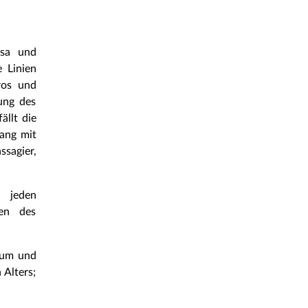
tsa und
 Linien
ros und
ung des
ällt die
lang mit
ssagier,
 jeden
hen des
tum und
Alters;