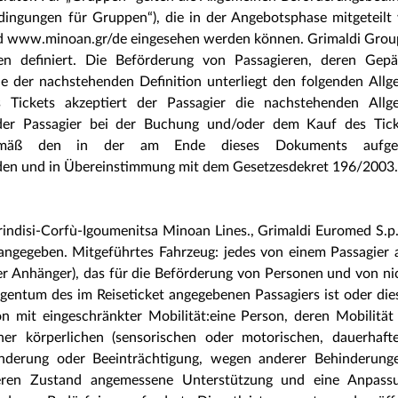
dingungen für Gruppen“), die in der Angebotsphase mitgeteilt
d www.minoan.gr/de eingesehen werden können. Grimaldi Group
ten definiert. Die Beförderung von Passagieren, deren Gep
e der nachstehenden Definition unterliegt den folgenden All
Tickets akzeptiert der Passagier die nachstehenden Allg
der Passagier bei der Buchung und/oder dem Kauf des Tick
gemäß den in der am Ende dieses Dokuments aufgef
n und in Übereinstimmung mit dem Gesetzesdekret 196/2003.
rindisi-Corfù-Igoumenitsa Minoan Lines., Grimaldi Euromed S.p
 angegeben. Mitgeführtes Fahrzeug: jedes von einem Passagier
ger Anhänger), das für die Beförderung von Personen und von n
gentum des im Reiseticket angegebenen Passagiers ist oder di
 mit eingeschränkter Mobilität:eine Person, deren Mobilität 
er körperlichen (sensorischen oder motorischen, dauerhaft
ehinderung oder Beeinträchtigung, wegen anderer Behinderung
deren Zustand angemessene Unterstützung und eine Anpass