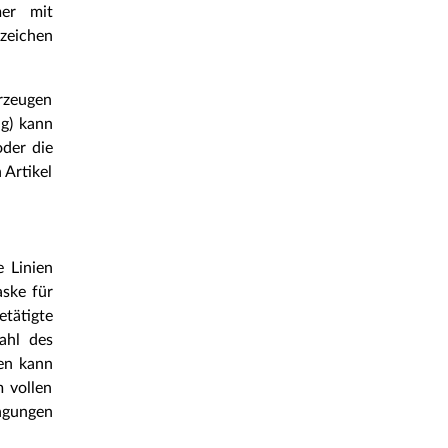
er mit
nzeichen
rzeugen
ag) kann
oder die
Artikel
e Linien
ske für
etätigte
ahl des
en kann
m vollen
ngungen