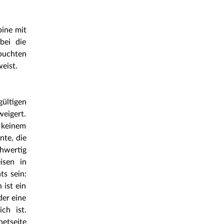
bine mit
bei die
buchten
eist.
gültigen
weigert.
n keinem
nte, die
chwertig
isen in
ts sein:
 ist ein
der eine
ch ist.
seite