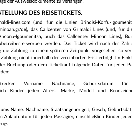
rlage der Ausweisdokumente zu verlangen.
TELLUNG DES REISETICKETS.
di-lines.com (und, für die Linien Brindisi-Korfu-Igoumeni
oan.gr/de), das Callcenter von Grimaldi Lines (und, für die
Ancona-Igoumenitsa, auch das Callcenter Minoan Lines), Bü
bbetreiber erworben werden. Das Ticket wird nach der Zahl
g die Zahlung zu einem späteren Zeitpunkt vorgesehen, so verf
Zahlung nicht innerhalb der vereinbarten Frist erfolgt. Im Eink
 der Buchung oder dem Ticketkauf folgende Daten für jeden Pa
rden:
trecken Vorname, Nachname, Geburtsdatum für
ließlich Kinder jeden Alters; Marke, Modell und Kennzeic
aums Name, Nachname, Staatsangehorigeit, Gesch, Geburtsda
blaufdatum für jeden Passagier, einschließlich Kinder jeden 
eugs.