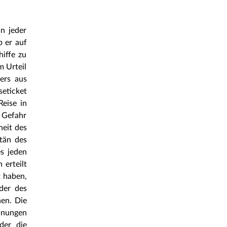
in jeder
b er auf
hiffe zu
m Urteil
iers aus
eticket
eise in
e Gefahr
heit des
tän des
s jeden
erteilt
t haben,
der des
hen. Die
dnungen
der die