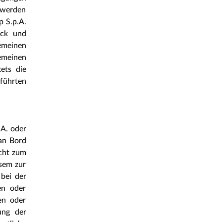
 werden
 S.p.A.
äck und
gemeinen
emeinen
ets die
ührten
.A. oder
 an Bord
icht zum
esem zur
bei der
en oder
en oder
ung der