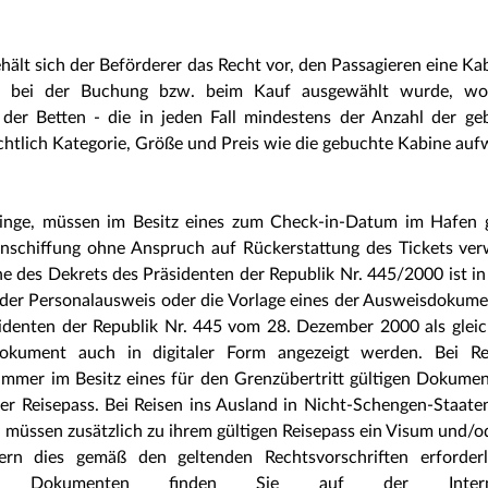
ält sich der Beförderer das Recht vor, den Passagieren eine Ka
als bei der Buchung bzw. beim Kauf ausgewählt wurde, wo
er Betten - die in jeden Fall mindestens der Anzahl der ge
chtlich Kategorie, Größe und Preis wie die gebuchte Kabine aufw
glinge, müssen im Besitz eines zum Check-in-Datum im Hafen 
nschiffung ohne Anspruch auf Rückerstattung des Tickets ver
ne des Dekrets des Präsidenten der Republik Nr. 445/2000 ist i
ügt der Personalausweis oder die Vorlage eines der Ausweisdokume
identen der Republik Nr. 445 vom 28. Dezember 2000 als glei
kument auch in digitaler Form angezeigt werden. Bei Re
mmer im Besitz eines für den Grenzübertritt gültigen Dokumen
er Reisepass. Bei Reisen ins Ausland in Nicht-Schengen-Staaten
 müssen zusätzlich zu ihrem gültigen Reisepass ein Visum und/o
rn dies gemäß den geltenden Rechtsvorschriften erforderli
hen Dokumenten finden Sie auf der Internet