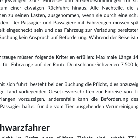
e jeweiligen Zoll-, Einreise- und Steuerbestimmungen für si
um einer etwaigen Rückfahrt hinaus. Alle Nachteile, die 
hen zu seinen Lasten, ausgenommen, wenn sie durch eine schu
rden. Der Passagier und Passagiere mit Fahrzeugen müssen spä
it eingecheckt sein und das Fahrzeug zur Verladung bereitste
 Buchung kein Anspruch auf Beförderung. Während der Reise ist 
rzeuge müssen folgende Kriterien erfüllen: Maximale Länge 14
t für Fahrzeuge auf der Route Deutschland-Schweden 7.500 k
t sich führt, besteht bei der Buchung die Pflicht, dies anzuzei
lige Land vorliegenden Gesetzesvorschriften zur Einreise von T
langen vorzuzeigen, anderenfalls kann die Beförderung des
Passagier haftet für die vom Tier ausgehenden Verunreinigun
chwarzfahrer