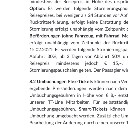
mindestens der Reisepreis in Höhe des ursprün
Option:
Es werden folgende Stornierungspaus
Reisepreises, bei weniger als 24 Stunden vor Ab
Rücktrittserklärung, erfolgt keine Erstattung
Stornierung erfolgt unabhängig vom Zeitpunkt d
Beförderungen (ohne Fahrzeug, mit Fahrrad, Mot
erfolgt unabhängig vom Zeitpunkt der Rücktrit
15.02.2021: Es werden folgende Stornierungspau
Abfahrt 30%, ab 3 Tagen vor Abfahrt 50% un
Reisepreis, mindestens jedoch € 15,–. 
Stornierungspauschalen gelten. Der Passagier wi
8.2 Umbuchungen
Flex-Tickets
können nach Verf
ergebende Preisänderungen werden nach dem z
Umbuchungsgebühren in Höhe von € 8,- entste
unserer TT-Line Mitarbeiter. Für selbststän
Umbuchungsgebühren.
Smart-Tickets
können n
Umbuchung umgebucht werden. Zusätzliche Umbu
Bearbeitung der Änderung durch einen unserer T