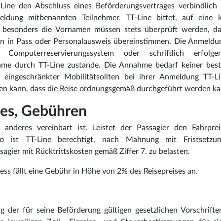
Line den Abschluss eines Beförderungsvertrages verbindlich 
ldung mitbenannten Teilnehmer. TT-Line bittet, auf eine k
besonders die Vornamen müssen stets überprüft werden, da
 in Pass oder Personalausweis übereinstimmen. Die Anmeldu
 Computerreservierungssystem oder schriftlich erfolg
hme durch TT-Line zustande. Die Annahme bedarf keiner bes
eingeschränkter Mobilitätsollten bei ihrer Anmeldung TT-Li
ten kann, dass die Reise ordnungsgemäß durchgeführt werden ka
ises, Gebühren
s anderes vereinbart ist. Leistet der Passagier den Fahrpre
 so ist TT-Line berechtigt, nach Mahnung mit Fristsetz
gier mit Rücktrittskosten gemäß Ziffer 7. zu belasten.
ss fällt eine Gebühr in Höhe von 2% des Reisepreises an.
ng der für seine Beförderung gültigen gesetzlichen Vorschrifte