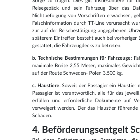
Sorge zu tragen. Dies gilt insbesondere für di
Reisegepäck und sein Fahrzeug über das Dat
Nichtbefolgung von Vorschriften erwachsen, ge
Falschinformation durch TT-Line verursacht wu
zur auf der Reisebestätigung angegebenen Uhrze
späterem Eintreffen besteht auch bei vorheriger
gestattet, die Fahrzeugdecks zu betreten.
b. Technische Bestimmungen für Fahrzeuge:
Fah
maximale Breite 2,55 Meter; maximales Gewich
auf der Route Schweden- Polen 3.500 kg
.
c. Haustiere:
Soweit der Passagier ein Haustier mi
Passagier ist verantwortlich, alle für das jewei
erfüllen und erforderliche Dokumente auf Ver
verweigert werden. Der das Haustier führende 
Schäden.
4. Beförderungsentgelt S