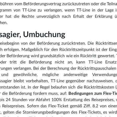
 Gebühren vom Beförderungsvertrag zurückzutreten oder die Teil
gramm von TT-Line zu verlangen, wenn TT-Line in der Lage i
ier hat die Rechte unverzüglich nach Erhalt der Erklärung ü
hen.
assagier, Umbuchung
eisebeginn von der Beförderung zurücktreten. Die Rücktrittse
ch erfolgen. Maßgeblich für den Rücktrittszeitpunkt ist der Ein
 der Beförderung wird grundsätzlich wie ein Rücktritt gewertet. T
der tritt die Beförderung nicht an, kann TT-Line Ersatz
ngen verlangen. Bei der Berechnung der Rücktrittspauschalen
 und gewöhnliche, mögliche anderweitige Verwendung
sagier bleibt vorbehalten, TT-Line gegenüber nachzuweisen, 
tstanden ist. In der Regel belaufen sich die Rücktrittskosten 
r die Beförderung fordern muss, auf:
Bedingungen zum Flex-Ti
 bis 24 Stunden vor Abfahrt 100% Erstattung des Reisepreises,
 Reisepreises. Sofern das Flex-Ticket gemäß Ziff. 8.2 von ein
gelten die Stornierungsbedingungen des Flex-Tickets, es wir