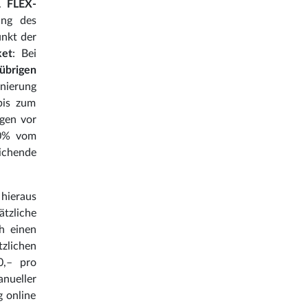
n.
FLEX-
ung des
unkt der
ket
: Bei
 übrigen
nierung
bis zum
agen vor
80% vom
chende
hieraus
tzliche
h einen
zlichen
0,– pro
nueller
g online