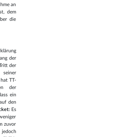
nahme an
st, dem
ber die
rklärung
gang der
ritt der
 seiner
 hat TT-
en der
dass ein
(auf den
cket:
Es
 weniger
em zuvor
d jedoch