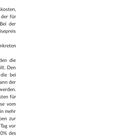
kosten,
 der für
Bei der
sepreis
nkreten
den die
ilt. Den
die bei
ann der
 werden.
sten für
eise vom
min mehr
ben zur
 Tag vor
 10% des