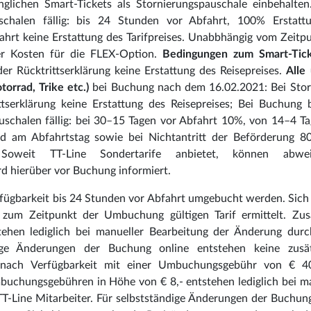
glichen Smart-Tickets als Stornierungspauschale einbehalte
chalen fällig: bis 24 Stunden vor Abfahrt, 100% Erstatt
fahrt keine Erstattung des Tarifpreises. Unabbhängig vom Zeitp
 der Kosten für die FLEX-Option.
Bedingungen zum Smart-Tic
er Rücktrittserklärung keine Erstattung des Reisepreises.
Alle
orrad, Trike etc.)
bei Buchung nach dem 16.02.2021: Bei Stor
tserklärung keine Erstattung des Reisepreises; Bei Buchung 
schalen fällig: bei 30–15 Tagen vor Abfahrt 10%, von 14–4 T
d am Abfahrtstag sowie bei Nichtantritt der Beförderung 
Soweit TT-Line Sondertarife anbietet, können abwei
rd hierüber vor Buchung informiert.
ügbarkeit bis 24 Stunden vor Abfahrt umgebucht werden. Sich 
um Zeitpunkt der Umbuchung gültigen Tarif ermittelt. Zusä
hen lediglich bei manueller Bearbeitung der Änderung durc
dige Änderungen der Buchung online entstehen keine zusät
ach Verfügbarkeit mit einer Umbuchungsgebühr von € 4
chungsgebühren in Höhe von € 8,- entstehen lediglich bei ma
T-Line Mitarbeiter. Für selbstständige Änderungen der Buchun