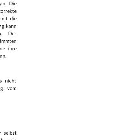
an. Die
orrekte
mit die
ng kann
en. Der
timmten
ne ihre
nn.
is nicht
ung vom
n selbst