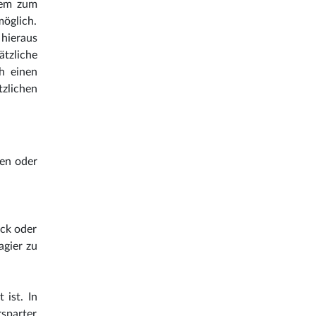
dem zum
öglich.
hieraus
tzliche
h einen
zlichen
ten oder
äck oder
agier zu
 ist. In
sparter