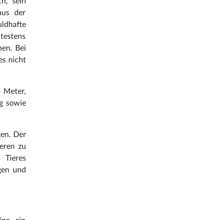
ch, sein
aus der
ldhafte
testens
hen. Bei
es nicht
 Meter,
g sowie
gen. Der
ieren zu
 Tieres
gen und