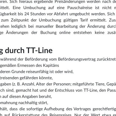
hren. Sich hieraus ergebende Preisänderungen werden nach 
ttelt. Eine Umbuchung auf eine Pauschalreise ist nicht m
gbarkeit bis 24 Stunden vor Abfahrt umgebucht werden. Sich 
um Zeitpunkt der Umbuchung gültigen Tarif ermittelt. Zusä
hen lediglich bei manueller Bearbeitung der Änderung durc
dige Änderungen der Buchung online entstehen keine zusät
g durch TT-Line
nd während der Beförderung vom Beförderungsvertrag zurücktre
htgemäßen Ermessen des Kapitäns
eren Grunde reiseunfähig ist oder wird,
itreisenden gefährden könnte,
gaben (z. B. Anzahl, Alter der Personen; mitgeführte Tiere, Gep
ich sind, gemacht hat und der Entschluss von TT-Line, den Pass
h auf diesen Angaben beruht,
bmahnung nachhaltig stört,
ält, dass die sofortige Aufhebung des Vertrages gerechtfertigt
ch auf Rückerstattung des Reisepreises. Nur der Wert etwa er