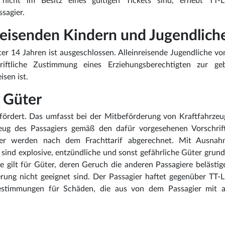
nicht im Besitz eines gültigen Tickets sind, erhebt TT-L
sagier.
nreisenden Kindern und Jugendlich
er 14 Jahren ist ausgeschlossen. Alleinreisende Jugendliche vo
riftliche Zustimmung eines Erziehungsberechtigten zur ge
sen ist.
e Güter
fördert. Das umfasst bei der Mitbeförderung von Kraftfahrze
eug des Passagiers gemäß den dafür vorgesehenen Vorschrif
üter werden nach dem Frachttarif abgerechnet. Mit Ausna
e sind explosive, entzündliche und sonst gefährliche Güter grund
e gilt für Güter, deren Geruch die anderen Passagiere belästi
rung nicht geeignet sind. Der Passagier haftet gegenüber TT-
Bestimmungen für Schäden, die aus von dem Passagier mit 