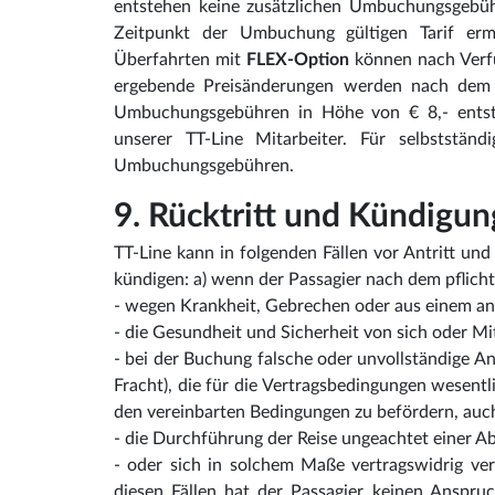
entstehen keine zusätzlichen Umbuchungsgebü
Zeitpunkt der Umbuchung gültigen Tarif ermi
Überfahrten mit
FLEX-Option
können nach Verfü
ergebende Preisänderungen werden nach dem z
Umbuchungsgebühren in Höhe von € 8,- entste
unserer TT-Line Mitarbeiter. Für selbststän
Umbuchungsgebühren.
9. Rücktritt und Kündigun
TT-Line kann in folgenden Fällen vor Antritt u
kündigen: a) wenn der Passagier nach dem pflic
- wegen Krankheit, Gebrechen oder aus einem and
- die Gesundheit und Sicherheit von sich oder M
- bei der Buchung falsche oder unvollständige An
Fracht), die für die Vertragsbedingungen wesentl
den vereinbarten Bedingungen zu befördern, auc
- die Durchführung der Reise ungeachtet einer A
- oder sich in solchem Maße vertragswidrig verh
diesen Fällen hat der Passagier keinen Anspru