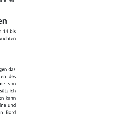
ine ein
en
n 14 bis
buchten
ugen das
ten des
hme von
sätzlich
gen kann
Line und
an Bord