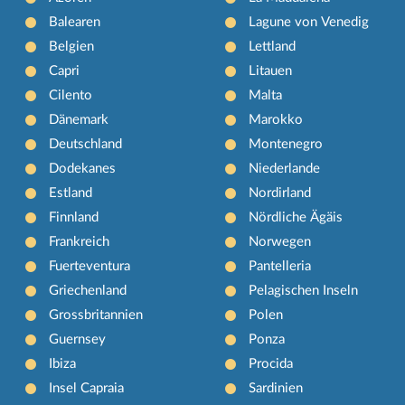
Balearen
Lagune von Venedig
Belgien
Lettland
Capri
Litauen
Cilento
Malta
Dänemark
Marokko
Deutschland
Montenegro
Dodekanes
Niederlande
Estland
Nordirland
Finnland
Nördliche Ägäis
Frankreich
Norwegen
Fuerteventura
Pantelleria
Griechenland
Pelagischen Inseln
Grossbritannien
Polen
Guernsey
Ponza
Ibiza
Procida
Insel Capraia
Sardinien