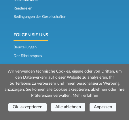
Reedereien
Bedingungen der Gesellschaften
FOLGEN SIE UNS
Beurteilungen
Der Fährkompass
Wir verwenden technische Cookies, eigene oder von Dritten, um
den Datenverkehr auf dieser Website zu analysieren, Ihr
Surferlebnis zu verbessern und Ihnen personalisierte Werbung
anzuzeigen. Sie können alle Cookies akzeptieren, ablehnen oder Ihre
Präferenzen verwalten.
Mehr erfahren
© 2026 Mr Ferry wird von Prenotazioni24 s.r.l. verwaltet
Geschäftssitz: Via Bonistallo, 50b - 50053 Empoli (FI)
Ok, akzeptieren
Alle ablehnen
Anpassen
Betriebsstätte: Via Casa del Duca, 1 - 57037 Portoferraio (LI)
P.IVA/C.F./Iscr. Reg. Imp. CCIAA Liv. 01512130491 | Nr. REA CCIA FI - 699553
Aut.Amm.Prov. LI n 1819 del 16/01/06 - Fondo Garanzia Viaggi ASSIMUTUA
Fideiussione N° 026004