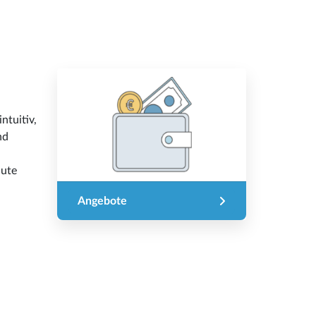
ntuitiv,
nd
Gute
Angebote