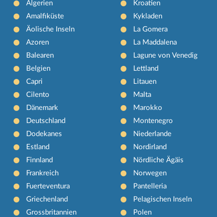
Algerien
Kroatien
Amalfiküste
Kykladen
Äolische Inseln
La Gomera
Azoren
La Maddalena
Balearen
Lagune von Venedig
Belgien
Lettland
Capri
Litauen
Cilento
Malta
Dänemark
Marokko
Deutschland
Montenegro
Dodekanes
Niederlande
Estland
Nordirland
Finnland
Nördliche Ägäis
Frankreich
Norwegen
Fuerteventura
Pantelleria
Griechenland
Pelagischen Inseln
Grossbritannien
Polen