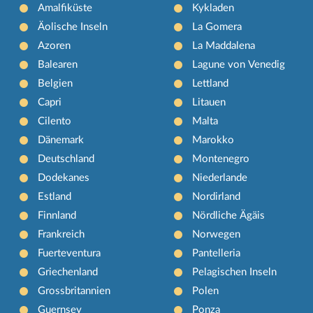
Amalfiküste
Kykladen
Äolische Inseln
La Gomera
Azoren
La Maddalena
Balearen
Lagune von Venedig
Belgien
Lettland
Capri
Litauen
Cilento
Malta
Dänemark
Marokko
Deutschland
Montenegro
Dodekanes
Niederlande
Estland
Nordirland
Finnland
Nördliche Ägäis
Frankreich
Norwegen
Fuerteventura
Pantelleria
Griechenland
Pelagischen Inseln
Grossbritannien
Polen
Guernsey
Ponza