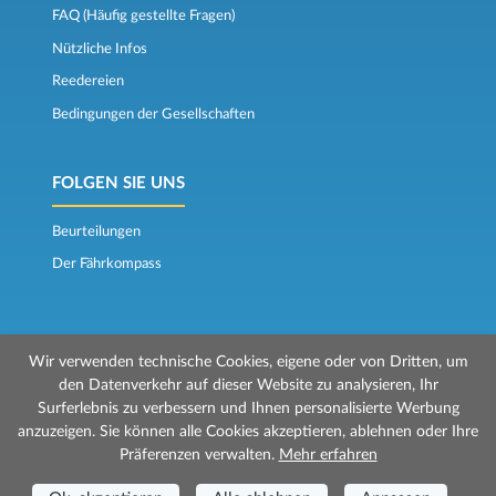
FAQ (Häufig gestellte Fragen)
Nützliche Infos
Reedereien
Bedingungen der Gesellschaften
FOLGEN SIE UNS
Beurteilungen
Der Fährkompass
Wir verwenden technische Cookies, eigene oder von Dritten, um
den Datenverkehr auf dieser Website zu analysieren, Ihr
Surferlebnis zu verbessern und Ihnen personalisierte Werbung
© 2026 Mr Ferry wird von Prenotazioni24 s.r.l. verwaltet
anzuzeigen. Sie können alle Cookies akzeptieren, ablehnen oder Ihre
Geschäftssitz: Via Bonistallo, 50b - 50053 Empoli (FI)
Präferenzen verwalten.
Mehr erfahren
Betriebsstätte: Via Casa del Duca, 1 - 57037 Portoferraio (LI)
P.IVA/C.F./Iscr. Reg. Imp. CCIAA Liv. 01512130491 | Nr. REA CCIA FI - 699553