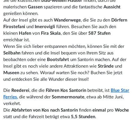
Sie die klassischen
blau-weißen Häuser
finden, durch die
malerischen
Gassen
spazieren und die fantastische
Aussicht
genießen können.
Auf der Insel gibt es auch
Wanderwege
, die Sie zu den
Dörfern
Firostefani
und
Imerovigli
führen. Besuchen Sie auch den
kleinen
Hafen
von
Fira Skala
, den Sie über
587 Stufen
erreichbar ist.
Wenn Sie sich lieber entspannen möchten, können Sie mit der
Seilbahn
fahren und die Insel bequem von Ihrem Sitz aus
beobachten oder eine
Bootsfahrt
um Santorin machen. Auf der
Insel gibt es noch viele andere Attraktionen wie
Strände
und
Museen
zu sehen. Worauf warten Sie noch? Buchen Sie jetzt
und entdecken Sie alle Wunder dieser Insel!
Die
Reederei
, die die
Fähren Kos Santorin
betreibt, ist
Blue Star
Ferries
, die während der
Sommermonate
, etwa ab Mitte Juni,
verkehrt.
Die
Abfahrten von Kos nach Santorin
finden
einmal
pro
Woche
statt und die Fahrzeit beträgt etwa
5,5 Stunden
.