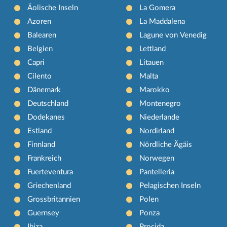
Äolische Inseln
La Gomera
Azoren
La Maddalena
Balearen
Lagune von Venedig
Belgien
Lettland
Capri
Litauen
Cilento
Malta
Dänemark
Marokko
Deutschland
Montenegro
Dodekanes
Niederlande
Estland
Nordirland
Finnland
Nördliche Ägäis
Frankreich
Norwegen
Fuerteventura
Pantelleria
Griechenland
Pelagischen Inseln
Grossbritannien
Polen
Guernsey
Ponza
Ibiza
Procida