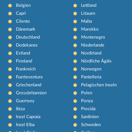
Belgien
Lettland
Capri
Litauen
Cilento
Malta
Dänemark
Marokko
Deutschland
Montenegro
Dodekanes
Niederlande
Estland
Nordirland
Finnland
Nördliche Ägäis
Frankreich
Norwegen
Fuerteventura
Pantelleria
Griechenland
Pelagischen Inseln
Grossbritannien
Polen
Guernsey
Ponza
Ibiza
Procida
Insel Capraia
Sardinien
Insel Elba
Schweden