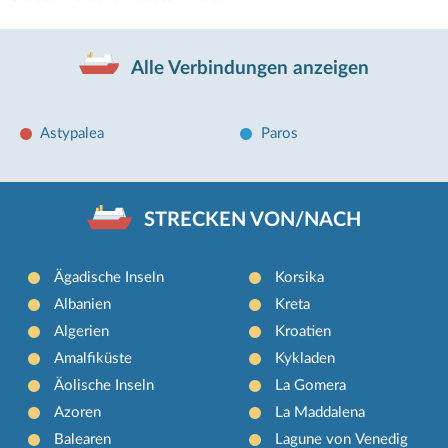
Alle Verbindungen anzeigen
Astypalea
Paros
STRECKEN VON/NACH
Ägadische Inseln
Korsika
Albanien
Kreta
Algerien
Kroatien
Amalfiküste
Kykladen
Äolische Inseln
La Gomera
Azoren
La Maddalena
Balearen
Lagune von Venedig