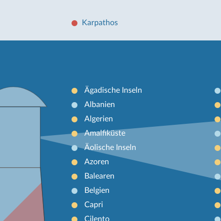
Karpathos
Ägadische Inseln
Albanien
Algerien
Amalfiküste
Äolische Inseln
Azoren
Balearen
Belgien
Capri
Cilento