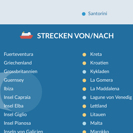
Santorini
STRECKEN VON/NACH
Fuerteventura
Kreta
Griechenland
Kroatien
Grossbritannien
Kykladen
Guernsey
La Gomera
Ibiza
La Maddalena
Insel Capraia
Lagune von Venedig
Insel Elba
Lettland
Insel Giglio
Litauen
Insel Pianosa
Malta
Inseln von Galicien
Marokko