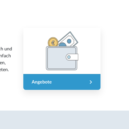
ch und
infach
en,
eten.
Angebote