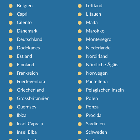
Belgien
Lettland
Capri
Litauen
Cilento
Malta
Dänemark
Marokko
Deutschland
Montenegro
Dodekanes
Niederlande
Estland
Nordirland
Finnland
Nördliche Ägäis
Frankreich
Norwegen
Fuerteventura
Pantelleria
Griechenland
Pelagischen Inseln
Grossbritannien
Polen
Guernsey
Ponza
Ibiza
Procida
Insel Capraia
Sardinien
Insel Elba
Schweden