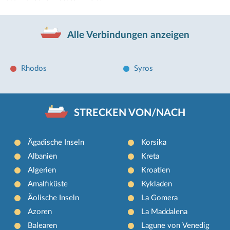
Alle Verbindungen anzeigen
Rhodos
Syros
STRECKEN VON/NACH
Ägadische Inseln
Korsika
Albanien
Kreta
Algerien
Kroatien
Amalfiküste
Kykladen
Äolische Inseln
La Gomera
Azoren
La Maddalena
Balearen
Lagune von Venedig