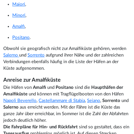
Maiori
,
Minori
,
Amalfi
,
Positano
.
Obwohl sie geografisch nicht zur Amalfiküste gehören, werden
Salerno
und
Sorrento
aufgrund ihrer Nähe und der zahlreichen
Verbindungen ebenfalls häufig in die Liste der Häfen an der
Küste aufgenommen.
Anreise zur Amalfiküste
Die Häfen von
Amalfi
und
Positano
sind die
Haupthäfen der
Amalfiküste
und können mit Tragflügelbooten von den Häfen
Napoli Beverello
,
Castellammare di Stabia
,
Seiano
,
Sorrento
und
Salerno
aus erreicht werden. Mit der Fähre ist die Küste das
ganze Jahr über erreichbar, im Sommer ist die Zahl der Abfahrten
jedoch deutlich höher.
Die Fahrpläne für Hin- und Rückfahrt
sind so gestaltet, dass ein
Tagesausflug
problemlos möglich ist. Auf diesen Strecken