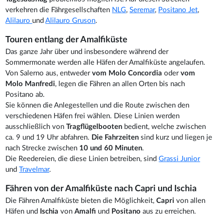
verkehren die Fährgesellschaften
NLG
,
Seremar
,
Positano Jet
,
Alilauro
und
Alilauro Gruson
.
Touren entlang der Amalfiküste
Das ganze Jahr über und insbesondere während der
Sommermonate werden alle Häfen der Amalfiküste angelaufen.
Von Salerno aus, entweder
vom Molo Concordia
oder
vom
Molo Manfredi
, legen die Fähren an allen Orten bis nach
Positano ab.
Sie können die Anlegestellen und die Route zwischen den
verschiedenen Häfen frei wählen. Diese Linien werden
ausschließlich von
Tragflügelbooten
bedient, welche zwischen
ca. 9 und 19 Uhr abfahren.
Die Fahrzeiten
sind kurz und liegen je
nach Strecke zwischen
10 und 60 Minuten
.
Die Reedereien, die diese Linien betreiben, sind
Grassi Junior
und
Travelmar
.
Fähren von der Amalfiküste nach Capri und Ischia
Die Fähren Amalfiküste bieten die Möglichkeit,
Capri
von allen
Häfen und
Ischia
von
Amalfi
und
Positano
aus zu erreichen.