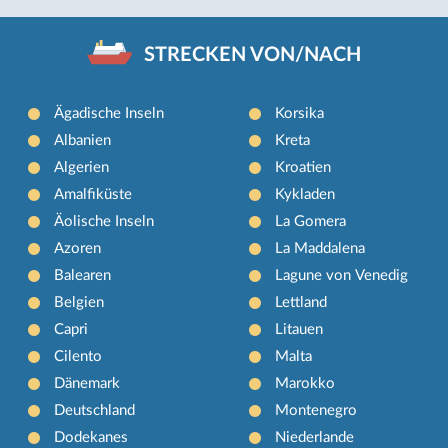
STRECKEN VON/NACH
Ägadische Inseln
Korsika
Albanien
Kreta
Algerien
Kroatien
Amalfiküste
Kykladen
Äolische Inseln
La Gomera
Azoren
La Maddalena
Balearen
Lagune von Venedig
Belgien
Lettland
Capri
Litauen
Cilento
Malta
Dänemark
Marokko
Deutschland
Montenegro
Dodekanes
Niederlande