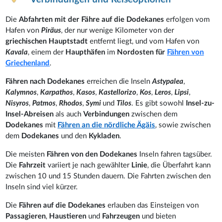
Die
Abfahrten mit der Fähre auf die Dodekanes
erfolgen vom
Hafen von
Piräus
, der nur wenige Kilometer von der
griechischen Hauptstadt
entfernt liegt, und vom Hafen von
Kavala
, einem der
Haupthäfen
im
Nordosten f
ür
Fähren von
Griechenland
.
Fähren nach Dodekanes
erreichen die Inseln
Astypalea
,
Kalymnos
,
Karpathos
,
Kasos
,
Kastellorizo
,
Kos
,
Leros
,
Lipsi
,
Nisyros
,
Patmos
,
Rhodos
,
Symi
und
Tilos
. Es gibt sowohl
Insel-zu-
Insel-Abreisen
als auch
Verbindungen
zwischen dem
Dodekanes
mit
Fähren an die
nördliche Ägäis
, sowie zwischen
dem
Dodekanes
und den
Kykladen
.
Die meisten
Fähren von den Dodekanes
Inseln fahren tagsüber.
Die
Fahrzeit
variiert je nach gewählter
Linie
, die Überfahrt kann
zwischen 10 und 15 Stunden dauern. Die Fahrten zwischen den
Inseln sind viel kürzer.
Die
Fähren auf die Dodekanes
erlauben das Einsteigen von
Passagieren
,
Haustieren
und
Fahrzeugen
und bieten