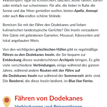
Wassersport: egal ob schnorcheln, tauchen, Jetski fahren, surfen
oder einfach nur schwimmen. Für alle, die lieber in Ruhe die
Sonne und das Meer genießen wollen, bieten
Apella
,
Amoopi
oder auch
Kos
endlos schöne Strände.
Bereisen Sie mit der Fähre den Dodekanes und lieben
kulinarischen landestypische Gerichte? Die Inseln verzaubern
ihre Gäste mit gebratenen Garnelen, Mououri, Käsesorten und
lokal angebauten Wein.
Von den wichtigsten
griechischen Häfen
gibt es regelmäßige
Fähren zu den Dodekanes Inseln
, die Sie bequem zur
Entdeckung
dieses wunderschönen
Archipels
bringen. Es gibt
viele verschiedene
Verbindungen
, einige während des ganzen
Jahres, während andere
Routen mit der Fähre auf
die Dodekanes
Inseln
nur während der
Sommerzeit
aktiv sind.
Die
Reederei
, die diese Inseln bedient, ist
Blue Star Ferries
.
Fähren von Dodekanes
Verbindungen und Reiseoptionen