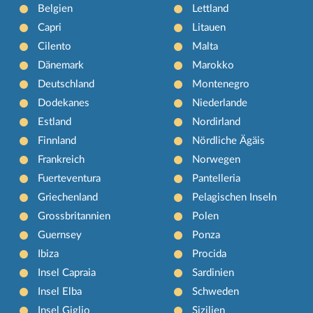
Belgien
Lettland
Capri
Litauen
Cilento
Malta
Dänemark
Marokko
Deutschland
Montenegro
Dodekanes
Niederlande
Estland
Nordirland
Finnland
Nördliche Ägäis
Frankreich
Norwegen
Fuerteventura
Pantelleria
Griechenland
Pelagischen Inseln
Grossbritannien
Polen
Guernsey
Ponza
Ibiza
Procida
Insel Capraia
Sardinien
Insel Elba
Schweden
Insel Giglio
Sizilien