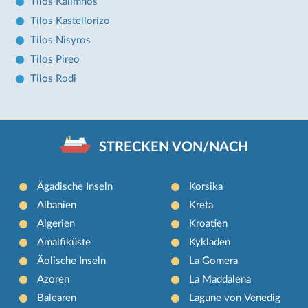
Tilos Kalimnos
Tilos Kastellorizo
Tilos Nisyros
Tilos Pireo
Tilos Rodi
STRECKEN VON/NACH
Ägadische Inseln
Korsika
Albanien
Kreta
Algerien
Kroatien
Amalfiküste
Kykladen
Äolische Inseln
La Gomera
Azoren
La Maddalena
Balearen
Lagune von Venedig