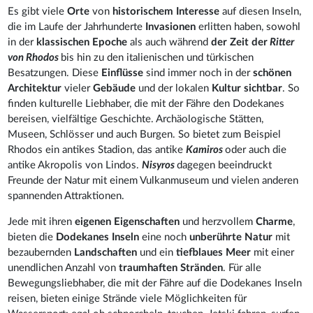
Es gibt viele
Orte
von
historischem Interesse
auf diesen Inseln,
die im Laufe der Jahrhunderte
Invasionen
erlitten haben, sowohl
in der
klassischen Epoche
als auch während
der Zeit der
Ritter
von Rhodos
bis hin zu den italienischen und türkischen
Besatzungen. Diese
Einflüsse
sind immer noch in der
schönen
Architektur
vieler
Gebäude
und der lokalen
Kultur sichtbar
. So
finden kulturelle Liebhaber, die mit der Fähre den Dodekanes
bereisen, vielfältige Geschichte. Archäologische Stätten,
Museen, Schlösser und auch Burgen. So bietet zum Beispiel
Rhodos ein antikes Stadion, das antike
Kamiros
oder auch die
antike Akropolis von Lindos.
Nisyros
dagegen beeindruckt
Freunde der Natur mit einem Vulkanmuseum und vielen anderen
spannenden Attraktionen.
Jede mit ihren
eigenen Eigenschaften
und herzvollem
Charme
,
bieten die
Dodekanes Inseln
eine noch
unberührte Natur
mit
bezaubernden
Landschaften
und ein
tiefblaues Meer
mit einer
unendlichen Anzahl von
traumhaften Stränden
. Für alle
Bewegungsliebhaber, die mit der Fähre auf die Dodekanes Inseln
reisen, bieten einige Strände viele Möglichkeiten für