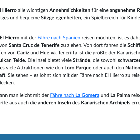
l Hierro
alle wichtigen
Annehmlichkeiten
für eine
angenehme R
ounges und bequeme
Sitzgelegenheiten
, ein Spielbereich für Kind
 El Hierro
mit der
Fähre nach Spanien
reisen möchten, ist es dah
von
Santa Cruz de Tenerife
zu ziehen. Von dort fahren die
Schif
äfen von
Cadiz
und
Huelva
. Teneriffa ist die größte der Kanarisch
ulkan Teide
. Die Insel bietet viele
Strände
, die sowohl
schwarze
 es viele Attraktionen wie den
Loro Parque
oder auch den
Nation
aft
. Sie sehen – es lohnt sich mit der Fähre nach El Hierro zu rei
decken.
ann man leicht mit der
Fähre nach
La Gomera
und
La Palma
reis
rife
aus auch die
anderen Inseln
des
Kanarischen Archipels
err