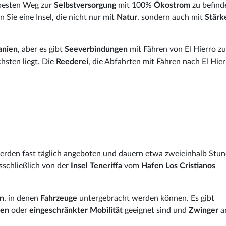
 besten Weg zur
Selbstversorgung
mit 100%
Ökostrom
zu befind
 Sie eine Insel, die nicht nur mit
Natur
, sondern auch mit
Stärk
anien
, aber es gibt
Seeverbindungen
mit Fähren von El Hierro zu
hsten liegt. Die
Reederei
, die Abfahrten mit Fähren nach El Hier
rden fast täglich angeboten und dauern etwa zweieinhalb Stun
schließlich von der
Insel Teneriffa
vom
Hafen Los Cristianos
n
, in denen
Fahrzeuge
untergebracht werden können. Es gibt
gen
oder
eingeschränkter Mobilität
geeignet sind und
Zwinger
a