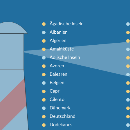
Ägadische Inseln
Albanien
Algerien
Amalfiküste
Äolische Inseln
Azoren
Balearen
Belgien
Capri
Cilento
Dänemark
Deutschland
Dodekanes