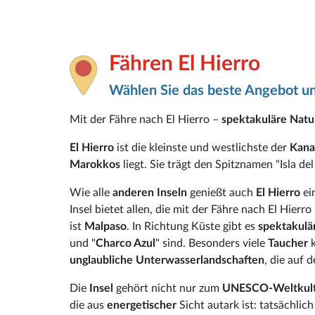
Fähren El Hierro
Wählen Sie das beste Angebot un
Mit der Fähre nach El Hierro –
spektakuläre Natu
El Hierro
ist die kleinste und westlichste der
Kana
Marokkos
liegt. Sie trägt den Spitznamen "Isla d
Wie alle
anderen Inseln
genießt auch
El Hierro
ei
Insel bietet allen, die mit der Fähre nach El Hierr
ist
Malpaso
. In Richtung Küste gibt es
spektakulä
und "
Charco Azul
" sind. Besonders viele
Taucher
k
unglaubliche Unterwasserlandschaften
, die auf 
Die
Insel
gehört nicht nur zum
UNESCO-Weltkult
die aus
energetischer
Sicht autark ist: tatsächlic