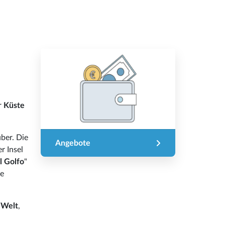
r
Küste
ber. Die
Angebote
r Insel
l Golfo
"
ie
 Welt
,