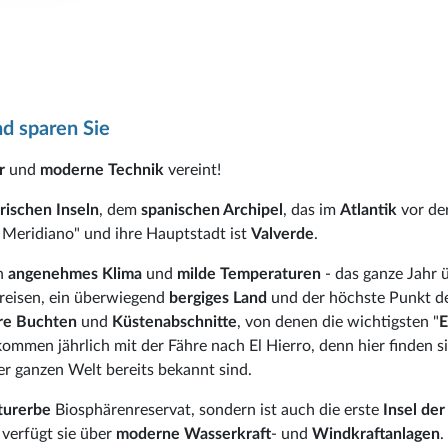
d sparen Sie
r
und
moderne Technik
vereint!
rischen Inseln
, dem
spanischen Archipel
, das im
Atlantik
vor de
el Meridiano" und ihre Hauptstadt ist
Valverde
.
n
angenehmes Klima
und
milde Temperaturen
- das ganze Jahr ü
o reisen, ein überwiegend
bergiges Land
und der höchste Punkt de
re Buchten
und
Küstenabschnitte
, von denen die wichtigsten "
E
ommen jährlich mit der Fähre nach El Hierro, denn hier finden s
der ganzen Welt bereits bekannt sind.
urerbe
Biosphärenreservat, sondern ist auch die erste
Insel der
h verfügt sie über
moderne Wasserkraft
- und
Windkraftanlagen
.