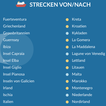
STRECKEN VON/NACH
Fuerteventura
Kreta
Griechenland
Kroatien
Grossbritannien
Kykladen
Guernsey
La Gomera
Ibiza
La Maddalena
Insel Capraia
Lagune von Venedig
Insel Elba
Lettland
Insel Giglio
Litauen
Insel Pianosa
Malta
Inseln von Galicien
Marokko
Irland
Montenegro
Ischia
Niederlande
Italien
Nordirland