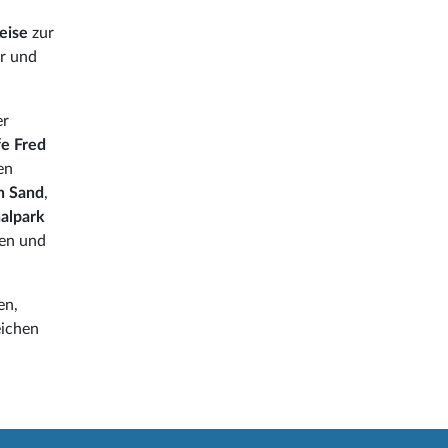
eise
zur
er und
er
fe Fred
en
n Sand
,
alpark
sen und
en,
eichen