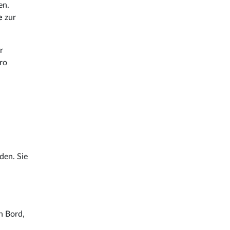
en.
e
zur
r
ro
den. Sie
n Bord,