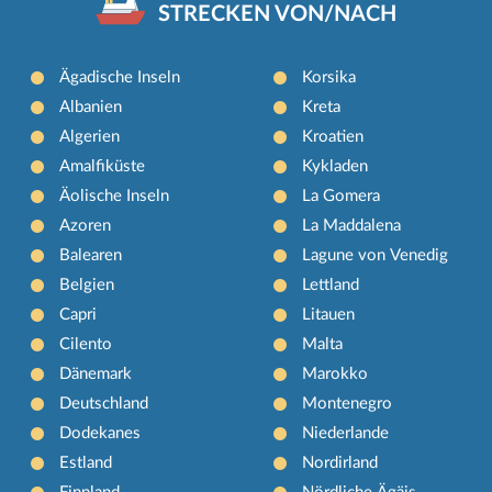
STRECKEN VON/NACH
Ägadische Inseln
Korsika
Albanien
Kreta
Algerien
Kroatien
Amalfiküste
Kykladen
Äolische Inseln
La Gomera
Azoren
La Maddalena
Balearen
Lagune von Venedig
Belgien
Lettland
Capri
Litauen
Cilento
Malta
Dänemark
Marokko
Deutschland
Montenegro
Dodekanes
Niederlande
Estland
Nordirland