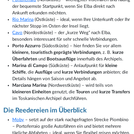
der bequemste Startpunkt, wenn Sie Elba direkt nach
Ankunft erkunden möchten.
Rio Marina
(Ostküste) – ideal, wenn Ihre Unterkunft oder Ihr
nächster Stopp im Osten der Insel liegt.
Cavo
(Nordostküste) – der „kurze Weg“ nach Elba,
besonders interessant für sehr schnelle Verbindungen.
Porto Azzurro
(Südostküste) – hier finden Sie vor allem
kleinere, touristisch geprägte Verbindungen
, z. B.
kurze
Überfahrten
und
Bootsausflüge
innerhalb des Archipels.
Marina di Campo
(Südküste) – Anlaufpunkt für
kleine
Schiffe
, die
Ausflüge
und
kurze Verbindungen
anbieten; die
Details hängen von Saison und Angebot ab.
Marciana Marina
(Nordwestküste) – wird teils von
kleineren Einheiten
genutzt, die
Touren
und
kurze Transfers
im Toskanischen Archipel durchführen.
Die Reedereien im Überblick
Moby
– setzt auf der stark nachgefragten Strecke Piombino
– Portoferraio große Autofähren ein und bietet mehrere
tägliche Abfahrten – ideal, wenn Sie flexibel reisen möchten.