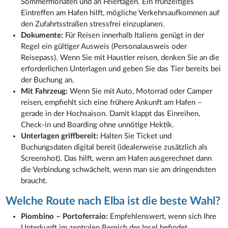
Sommermonaten und an Feiertagen. Ein frühzeitiges
Eintreffen am Hafen hilft, mögliche Verkehrsaufkommen auf
den Zufahrtsstraßen stressfrei einzuplanen.
Dokumente:
Für Reisen innerhalb Italiens genügt in der
Regel ein gültiger Ausweis (Personalausweis oder
Reisepass). Wenn Sie mit Haustier reisen, denken Sie an die
erforderlichen Unterlagen und geben Sie das Tier bereits bei
der Buchung an.
Mit Fahrzeug:
Wenn Sie mit Auto, Motorrad oder Camper
reisen, empfiehlt sich eine frühere Ankunft am Hafen –
gerade in der Hochsaison. Damit klappt das Einreihen,
Check-in und Boarding ohne unnötige Hektik.
Unterlagen griffbereit:
Halten Sie Ticket und
Buchungsdaten digital bereit (idealerweise zusätzlich als
Screenshot). Das hilft, wenn am Hafen ausgerechnet dann
die Verbindung schwächelt, wenn man sie am dringendsten
braucht.
Welche Route nach Elba ist die beste Wahl?
Piombino – Portoferraio:
Empfehlenswert, wenn sich Ihre
Unterkunft im zentralen Bereich der Insel befindet.