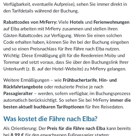
Verfügbarkeit, eventuelle Aufpreise), sehen Sie immer direkt in
den Tarifdetails während der Buchung.
Rabattcodes von MrFerry:
Viele
Hotels
und
Ferienwohnungen
auf Elba arbeiten mit MrFerry zusammen und stellen ihren
Gästen Rabattcodes zur Verfügung. Wenn Sie einen solchen
Code erhalten haben, können Sie ihn bei der Buchung eingeben
und so einen Preisnachlass für Ihre Fähre nach Elba nutzen.
Wichtig: Diese Ermäßigung gilt für die Reedereien Moby und
Toremar und setzt voraus, dass Sie über den Buchungslink Ihrer
Unterkunft (z. B. auf der Hotel-Website) zu MrFerry gelangen.
Weitere Ermäßigungen – wie
Frühbuchertarife
,
Hin- und
Rückfahrtangebote
oder reduzierte Preise je nach
Passagieralter
– werden, sofern verfügbar, im Buchungsprozess
automatisch berücksichtigt. So sehen Sie bei MrFerry
immer die
besten aktuell buchbaren Tarifoptionen
für Ihre Reisedaten.
Was kostet die Fähre nach Elba?
Als Orientierung: Der
Preis für die Fähre nach Elba
kann bereits
bei
8,99 €
für den erwachsenen Fußpassagier starten;