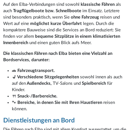
Auf den Elba-Verbindungen sind sowohl
klassische Fähren
als
auch
Tragflügelboote bzw. Schnellboote
im Einsatz. Letztere
sind besonders praktisch, wenn Sie
ohne Fahrzeug
reisen und
Wert auf eine
möglichst kurze Überfahrt
legen. Durch die
kompaktere Bauweise sind die Services an Bord reduziert: Sie
finden vor allem
bequeme Sitzplätze in einem klimatisierten
Innenbereich
und einen guten Blick aufs Meer.
Die klassischen Fähren nach Elba bieten eine Vielzahl an
Bordservices, darunter:
🚗
Fahrzeugtransport.
💺
Verschiedene Sitzgelegenheiten
sowohl innen als auch
auf den
Außendecks,
TV-Salons und
Spielbereich
für
Kinder.
🍴
Snack-/Barbereiche.
🐾
Bereiche, in denen Sie mit Ihren Haustieren
reisen
können.
Dienstleistungen an Bord
Die Fähren nach Elba sind mit allem Komfort ausgestattet, um die