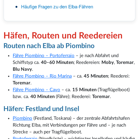
Häufige Fragen zu den Elba-Fähren
Häfen, Routen und Reedereien
Routen nach Elba ab Piombino
Fähre Piombino – Portoferraio
– je nach Abfahrt und
Schiffstyp ca.
40–60 Minuten
; Reedereien:
Moby
,
Toremar
,
Blu Navy
.
Fähre Piombino – Rio Marina
– ca.
45 Minuten
; Reederei:
Toremar
.
Fähre Piombino – Cavo
– ca.
15 Minuten
(Tragflügelboot)
bzw. ca.
40 Minuten
(Fähre); Reederei:
Toremar
.
Häfen: Festland und Insel
Piombino
(Festland, Toskana) – der zentrale Abfahrtshafen
Richtung Elba, mit Verbindungen per Fähre und – je nach
Strecke – auch per Tragflügelboot.
Portoferraio
(Nordküste) – wichtigster Inselhafen und häufig