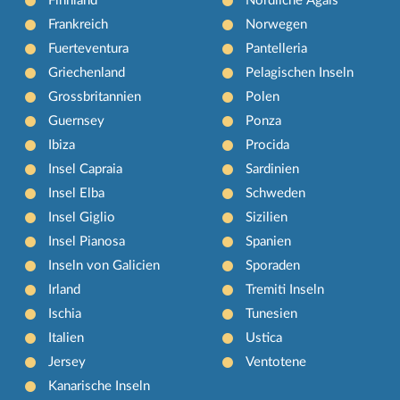
Finnland
Nördliche Ägäis
Frankreich
Norwegen
Fuerteventura
Pantelleria
Griechenland
Pelagischen Inseln
Grossbritannien
Polen
Guernsey
Ponza
Ibiza
Procida
Insel Capraia
Sardinien
Insel Elba
Schweden
Insel Giglio
Sizilien
Insel Pianosa
Spanien
Inseln von Galicien
Sporaden
Irland
Tremiti Inseln
Ischia
Tunesien
Italien
Ustica
Jersey
Ventotene
Kanarische Inseln