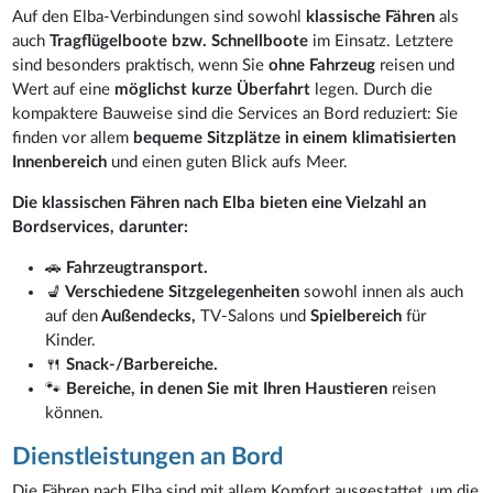
Auf den Elba-Verbindungen sind sowohl
klassische Fähren
als
auch
Tragflügelboote bzw. Schnellboote
im Einsatz. Letztere
sind besonders praktisch, wenn Sie
ohne Fahrzeug
reisen und
Wert auf eine
möglichst kurze Überfahrt
legen. Durch die
kompaktere Bauweise sind die Services an Bord reduziert: Sie
finden vor allem
bequeme Sitzplätze in einem klimatisierten
Innenbereich
und einen guten Blick aufs Meer.
Die klassischen Fähren nach Elba bieten eine Vielzahl an
Bordservices, darunter:
🚗
Fahrzeugtransport.
💺
Verschiedene Sitzgelegenheiten
sowohl innen als auch
auf den
Außendecks,
TV-Salons und
Spielbereich
für
Kinder.
🍴
Snack-/Barbereiche.
🐾
Bereiche, in denen Sie mit Ihren Haustieren
reisen
können.
Dienstleistungen an Bord
Die Fähren nach Elba sind mit allem Komfort ausgestattet, um die