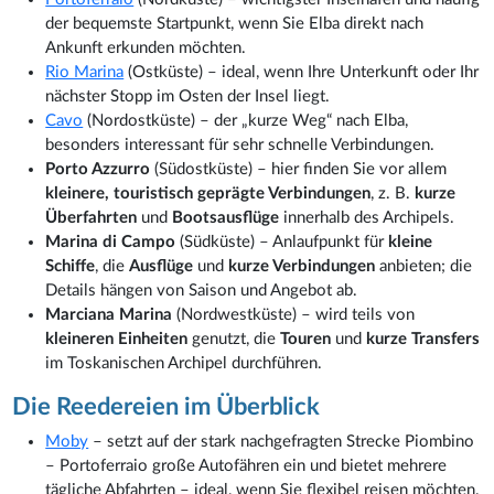
der bequemste Startpunkt, wenn Sie Elba direkt nach
Ankunft erkunden möchten.
Rio Marina
(Ostküste) – ideal, wenn Ihre Unterkunft oder Ihr
nächster Stopp im Osten der Insel liegt.
Cavo
(Nordostküste) – der „kurze Weg“ nach Elba,
besonders interessant für sehr schnelle Verbindungen.
Porto Azzurro
(Südostküste) – hier finden Sie vor allem
kleinere, touristisch geprägte Verbindungen
, z. B.
kurze
Überfahrten
und
Bootsausflüge
innerhalb des Archipels.
Marina di Campo
(Südküste) – Anlaufpunkt für
kleine
Schiffe
, die
Ausflüge
und
kurze Verbindungen
anbieten; die
Details hängen von Saison und Angebot ab.
Marciana Marina
(Nordwestküste) – wird teils von
kleineren Einheiten
genutzt, die
Touren
und
kurze Transfers
im Toskanischen Archipel durchführen.
Die Reedereien im Überblick
Moby
– setzt auf der stark nachgefragten Strecke Piombino
– Portoferraio große Autofähren ein und bietet mehrere
tägliche Abfahrten – ideal, wenn Sie flexibel reisen möchten.