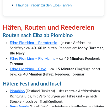
Häufige Fragen zu den Elba-Fähren
Häfen, Routen und Reedereien
Routen nach Elba ab Piombino
Fähre Piombino – Portoferraio
– je nach Abfahrt und
Schiffstyp ca.
40–60 Minuten
; Reedereien:
Moby
,
Toremar
,
Blu Navy
.
Fähre Piombino – Rio Marina
– ca.
45 Minuten
; Reederei:
Toremar
.
Fähre Piombino – Cavo
– ca.
15 Minuten
(Tragflügelboot)
bzw. ca.
40 Minuten
(Fähre); Reederei:
Toremar
.
Häfen: Festland und Insel
Piombino
(Festland, Toskana) – der zentrale Abfahrtshafen
Richtung Elba, mit Verbindungen per Fähre und – je nach
Strecke – auch per Tragflügelboot.
Portoferraio
(Nordküste) – wichtigster Inselhafen und häufig