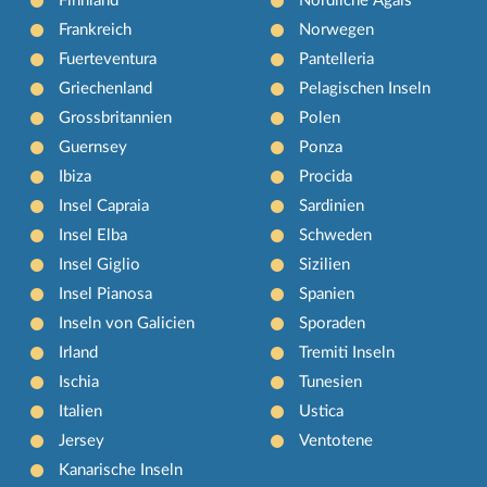
Finnland
Nördliche Ägäis
Frankreich
Norwegen
Fuerteventura
Pantelleria
Griechenland
Pelagischen Inseln
Grossbritannien
Polen
Guernsey
Ponza
Ibiza
Procida
Insel Capraia
Sardinien
Insel Elba
Schweden
Insel Giglio
Sizilien
Insel Pianosa
Spanien
Inseln von Galicien
Sporaden
Irland
Tremiti Inseln
Ischia
Tunesien
Italien
Ustica
Jersey
Ventotene
Kanarische Inseln