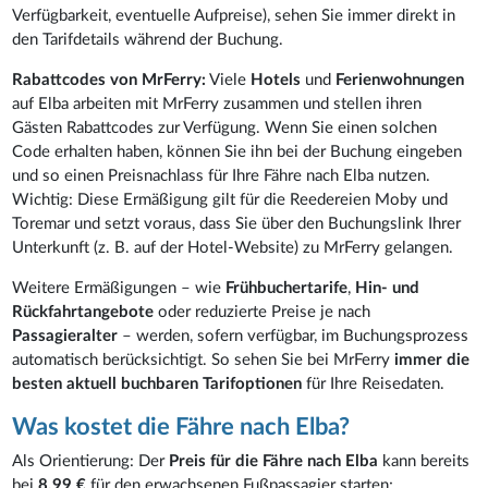
Verfügbarkeit, eventuelle Aufpreise), sehen Sie immer direkt in
den Tarifdetails während der Buchung.
Rabattcodes von MrFerry:
Viele
Hotels
und
Ferienwohnungen
auf Elba arbeiten mit MrFerry zusammen und stellen ihren
Gästen Rabattcodes zur Verfügung. Wenn Sie einen solchen
Code erhalten haben, können Sie ihn bei der Buchung eingeben
und so einen Preisnachlass für Ihre Fähre nach Elba nutzen.
Wichtig: Diese Ermäßigung gilt für die Reedereien Moby und
Toremar und setzt voraus, dass Sie über den Buchungslink Ihrer
Unterkunft (z. B. auf der Hotel-Website) zu MrFerry gelangen.
Weitere Ermäßigungen – wie
Frühbuchertarife
,
Hin- und
Rückfahrtangebote
oder reduzierte Preise je nach
Passagieralter
– werden, sofern verfügbar, im Buchungsprozess
automatisch berücksichtigt. So sehen Sie bei MrFerry
immer die
besten aktuell buchbaren Tarifoptionen
für Ihre Reisedaten.
Was kostet die Fähre nach Elba?
Als Orientierung: Der
Preis für die Fähre nach Elba
kann bereits
bei
8,99 €
für den erwachsenen Fußpassagier starten;