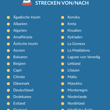
STRECKEN VON/NACH
Ägadische Inseln
Korsika
Albanien
Kreta
Algerien
Kroatien
Amalfiküste
Kykladen
Äolische Inseln
La Gomera
Azoren
La Maddalena
Balearen
Lagune von Venedig
Belgien
Lettland
Capri
Litauen
Cilento
Malta
Dänemark
Marokko
Deutschland
Montenegro
Dodekanes
Niederlande
Estland
Nordirland