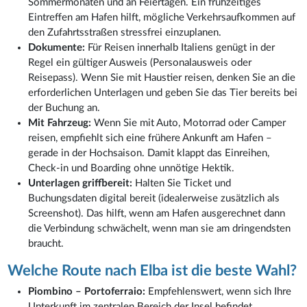
Sommermonaten und an Feiertagen. Ein frühzeitiges
Eintreffen am Hafen hilft, mögliche Verkehrsaufkommen auf
den Zufahrtsstraßen stressfrei einzuplanen.
Dokumente:
Für Reisen innerhalb Italiens genügt in der
Regel ein gültiger Ausweis (Personalausweis oder
Reisepass). Wenn Sie mit Haustier reisen, denken Sie an die
erforderlichen Unterlagen und geben Sie das Tier bereits bei
der Buchung an.
Mit Fahrzeug:
Wenn Sie mit Auto, Motorrad oder Camper
reisen, empfiehlt sich eine frühere Ankunft am Hafen –
gerade in der Hochsaison. Damit klappt das Einreihen,
Check-in und Boarding ohne unnötige Hektik.
Unterlagen griffbereit:
Halten Sie Ticket und
Buchungsdaten digital bereit (idealerweise zusätzlich als
Screenshot). Das hilft, wenn am Hafen ausgerechnet dann
die Verbindung schwächelt, wenn man sie am dringendsten
braucht.
Welche Route nach Elba ist die beste Wahl?
Piombino – Portoferraio:
Empfehlenswert, wenn sich Ihre
Unterkunft im zentralen Bereich der Insel befindet.