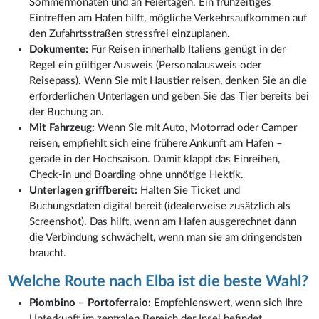
Sommermonaten und an Feiertagen. Ein frühzeitiges
Eintreffen am Hafen hilft, mögliche Verkehrsaufkommen auf
den Zufahrtsstraßen stressfrei einzuplanen.
Dokumente:
Für Reisen innerhalb Italiens genügt in der
Regel ein gültiger Ausweis (Personalausweis oder
Reisepass). Wenn Sie mit Haustier reisen, denken Sie an die
erforderlichen Unterlagen und geben Sie das Tier bereits bei
der Buchung an.
Mit Fahrzeug:
Wenn Sie mit Auto, Motorrad oder Camper
reisen, empfiehlt sich eine frühere Ankunft am Hafen –
gerade in der Hochsaison. Damit klappt das Einreihen,
Check-in und Boarding ohne unnötige Hektik.
Unterlagen griffbereit:
Halten Sie Ticket und
Buchungsdaten digital bereit (idealerweise zusätzlich als
Screenshot). Das hilft, wenn am Hafen ausgerechnet dann
die Verbindung schwächelt, wenn man sie am dringendsten
braucht.
Welche Route nach Elba ist die beste Wahl?
Piombino – Portoferraio:
Empfehlenswert, wenn sich Ihre
Unterkunft im zentralen Bereich der Insel befindet.