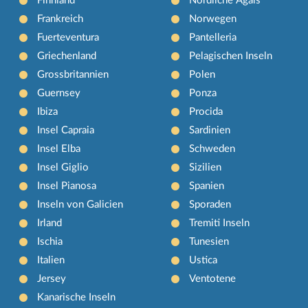
Finnland
Nördliche Ägäis
Frankreich
Norwegen
Fuerteventura
Pantelleria
Griechenland
Pelagischen Inseln
Grossbritannien
Polen
Guernsey
Ponza
Ibiza
Procida
Insel Capraia
Sardinien
Insel Elba
Schweden
Insel Giglio
Sizilien
Insel Pianosa
Spanien
Inseln von Galicien
Sporaden
Irland
Tremiti Inseln
Ischia
Tunesien
Italien
Ustica
Jersey
Ventotene
Kanarische Inseln