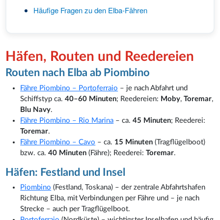
Häufige Fragen zu den Elba-Fähren
Häfen, Routen und Reedereien
Routen nach Elba ab Piombino
Fähre Piombino – Portoferraio
– je nach Abfahrt und
Schiffstyp ca.
40–60 Minuten
; Reedereien:
Moby
,
Toremar
,
Blu Navy
.
Fähre Piombino – Rio Marina
– ca.
45 Minuten
; Reederei:
Toremar
.
Fähre Piombino – Cavo
– ca.
15 Minuten
(Tragflügelboot)
bzw. ca.
40 Minuten
(Fähre); Reederei:
Toremar
.
Häfen: Festland und Insel
Piombino
(Festland, Toskana) – der zentrale Abfahrtshafen
Richtung Elba, mit Verbindungen per Fähre und – je nach
Strecke – auch per Tragflügelboot.
Portoferraio
(Nordküste) – wichtigster Inselhafen und häufig