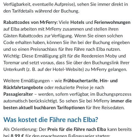
Verfügbarkeit, eventuelle Aufpreise), sehen Sie immer direkt in
den Tarifdetails während der Buchung.
Rabattcodes von MrFerry:
Viele
Hotels
und
Ferienwohnungen
auf Elba arbeiten mit MrFerry zusammen und stellen ihren
Gästen Rabattcodes zur Verfügung. Wenn Sie einen solchen
Code erhalten haben, können Sie ihn bei der Buchung eingeben
und so einen Preisnachlass für Ihre Fähre nach Elba nutzen.
Wichtig: Diese Ermäßigung gilt für die Reedereien Moby und
Toremar und setzt voraus, dass Sie über den Buchungslink Ihrer
Unterkunft (z. B. auf der Hotel-Website) zu MrFerry gelangen.
Weitere Ermäßigungen – wie
Frühbuchertarife
,
Hin- und
Rückfahrtangebote
oder reduzierte Preise je nach
Passagieralter
– werden, sofern verfügbar, im Buchungsprozess
automatisch berücksichtigt. So sehen Sie bei MrFerry
immer die
besten aktuell buchbaren Tarifoptionen
für Ihre Reisedaten.
Was kostet die Fähre nach Elba?
Als Orientierung: Der
Preis für die Fähre nach Elba
kann bereits
bei
8,99 €
für den erwachsenen Fußpassagier starten;