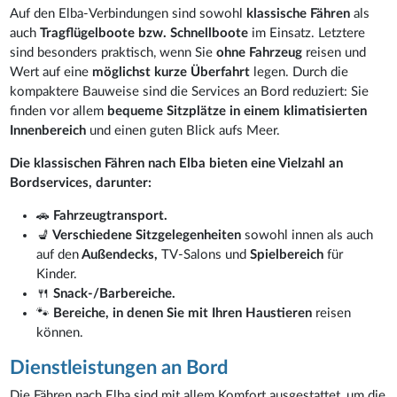
Auf den Elba-Verbindungen sind sowohl
klassische Fähren
als
auch
Tragflügelboote bzw. Schnellboote
im Einsatz. Letztere
sind besonders praktisch, wenn Sie
ohne Fahrzeug
reisen und
Wert auf eine
möglichst kurze Überfahrt
legen. Durch die
kompaktere Bauweise sind die Services an Bord reduziert: Sie
finden vor allem
bequeme Sitzplätze in einem klimatisierten
Innenbereich
und einen guten Blick aufs Meer.
Die klassischen Fähren nach Elba bieten eine Vielzahl an
Bordservices, darunter:
🚗
Fahrzeugtransport.
💺
Verschiedene Sitzgelegenheiten
sowohl innen als auch
auf den
Außendecks,
TV-Salons und
Spielbereich
für
Kinder.
🍴
Snack-/Barbereiche.
🐾
Bereiche, in denen Sie mit Ihren Haustieren
reisen
können.
Dienstleistungen an Bord
Die Fähren nach Elba sind mit allem Komfort ausgestattet, um die