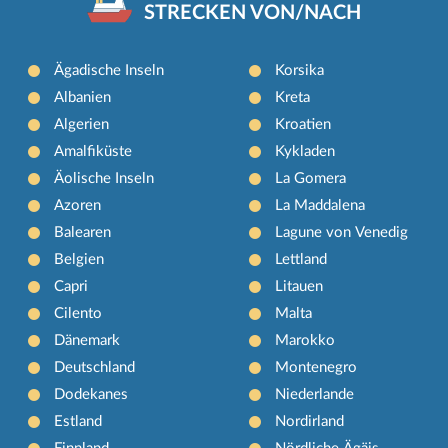
STRECKEN VON/NACH
Ägadische Inseln
Korsika
Albanien
Kreta
Algerien
Kroatien
Amalfiküste
Kykladen
Äolische Inseln
La Gomera
Azoren
La Maddalena
Balearen
Lagune von Venedig
Belgien
Lettland
Capri
Litauen
Cilento
Malta
Dänemark
Marokko
Deutschland
Montenegro
Dodekanes
Niederlande
Estland
Nordirland