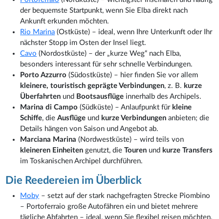
der bequemste Startpunkt, wenn Sie Elba direkt nach
Ankunft erkunden möchten.
Rio Marina
(Ostküste) – ideal, wenn Ihre Unterkunft oder Ihr
nächster Stopp im Osten der Insel liegt.
Cavo
(Nordostküste) – der „kurze Weg“ nach Elba,
besonders interessant für sehr schnelle Verbindungen.
Porto Azzurro
(Südostküste) – hier finden Sie vor allem
kleinere, touristisch geprägte Verbindungen
, z. B.
kurze
Überfahrten
und
Bootsausflüge
innerhalb des Archipels.
Marina di Campo
(Südküste) – Anlaufpunkt für
kleine
Schiffe
, die
Ausflüge
und
kurze Verbindungen
anbieten; die
Details hängen von Saison und Angebot ab.
Marciana Marina
(Nordwestküste) – wird teils von
kleineren Einheiten
genutzt, die
Touren
und
kurze Transfers
im Toskanischen Archipel durchführen.
Die Reedereien im Überblick
Moby
– setzt auf der stark nachgefragten Strecke Piombino
– Portoferraio große Autofähren ein und bietet mehrere
tägliche Abfahrten – ideal, wenn Sie flexibel reisen möchten.