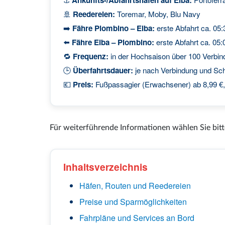
🚢
Reedereien:
Toremar, Moby, Blu Navy
➡️
Fähre Piombino – Elba:
erste Abfahrt ca. 05:
⬅️
Fähre Elba – Piombino:
erste Abfahrt ca. 05:
🔁
Frequenz:
in der Hochsaison über 100 Verbin
🕒
Überfahrtsdauer:
je nach Verbindung und Schi
💶
Preis:
Fußpassagier (Erwachsener) ab 8,99 €,
Für weiterführende Informationen wählen Sie bitt
Inhaltsverzeichnis
Häfen, Routen und Reedereien
Preise und Sparmöglichkeiten
Fahrpläne und Services an Bord