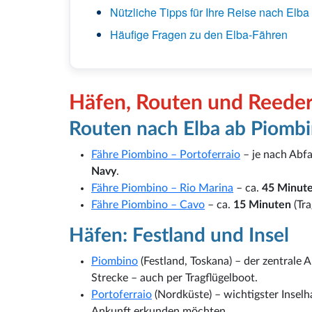
Nützliche Tipps für Ihre Reise nach Elba
Häufige Fragen zu den Elba-Fähren
Häfen, Routen und Reede
Routen nach Elba ab Piomb
Fähre Piombino – Portoferraio
– je nach Abfa
Navy
.
Fähre Piombino – Rio Marina
– ca.
45 Minut
Fähre Piombino – Cavo
– ca.
15 Minuten
(Tra
Häfen: Festland und Insel
Piombino
(Festland, Toskana) – der zentrale 
Strecke – auch per Tragflügelboot.
Portoferraio
(Nordküste) – wichtigster Insel
Ankunft erkunden möchten.