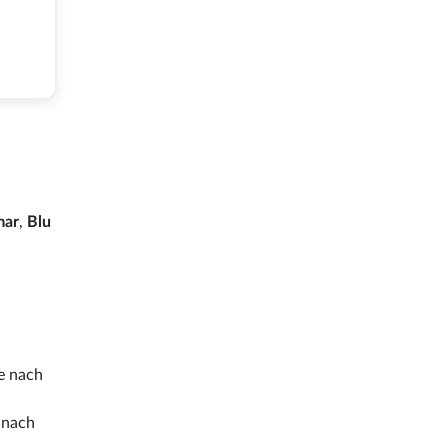
mar
,
Blu
je nach
 nach