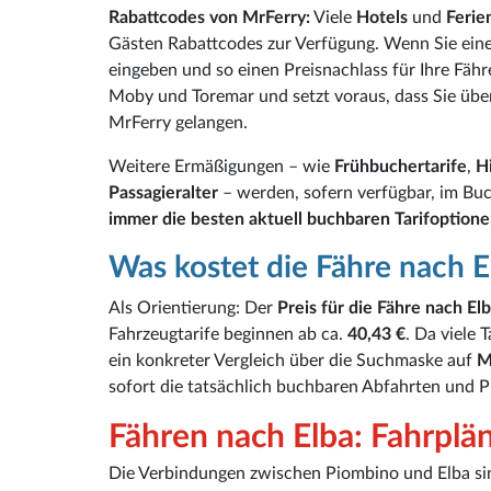
Rabattcodes von MrFerry:
Viele
Hotels
und
Feri
Gästen Rabattcodes zur Verfügung. Wenn Sie eine
eingeben und so einen Preisnachlass für Ihre Fähr
Moby und Toremar und setzt voraus, dass Sie über
MrFerry gelangen.
Weitere Ermäßigungen – wie
Frühbuchertarife
,
H
Passagieralter
– werden, sofern verfügbar, im Bu
immer die besten aktuell buchbaren Tarifoption
Was kostet die Fähre nach E
Als Orientierung: Der
Preis für die Fähre nach El
Fahrzeugtarife beginnen ab ca.
40,43 €
. Da viele 
ein konkreter Vergleich über die Suchmaske auf
M
sofort die tatsächlich buchbaren Abfahrten und P
Fähren nach Elba: Fahrplä
Die Verbindungen zwischen Piombino und Elba sind