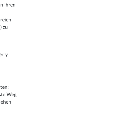
n ihren
ereien
) zu
erry
ten;
gste Weg
sehen