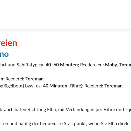
reien
ino
hrt und Schiffstyp ca.
40–60 Minuten
; Reedereien:
Moby
,
Tore
en
; Reederei:
Toremar
.
gflügelboot) bzw. ca.
40 Minuten
(Fähre); Reederei:
Toremar
.
Abfahrtshafen Richtung Elba, mit Verbindungen per Fähre und – 
hafen und häufig der bequemste Startpunkt, wenn Sie Elba direkt