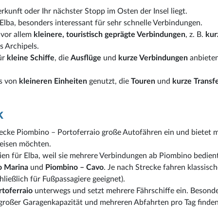
rkunft oder Ihr nächster Stopp im Osten der Insel liegt.
lba, besonders interessant für sehr schnelle Verbindungen.
 vor allem
kleinere, touristisch geprägte Verbindungen
, z. B.
kur
s Archipels.
ür
kleine Schiffe
, die
Ausflüge
und
kurze Verbindungen
anbieten
ls von
kleineren Einheiten
genutzt, die
Touren
und
kurze Transf
k
recke Piombino – Portoferraio große Autofähren ein und bietet 
 reisen möchten.
ien für Elba, weil sie mehrere Verbindungen ab Piombino bedien
o Marina
und
Piombino – Cavo
. Je nach Strecke fahren klassisc
hließlich für Fußpassagiere geeignet).
toferraio
unterwegs und setzt mehrere Fährschiffe ein. Besond
 großer Garagenkapazität und mehreren Abfahrten pro Tag finden