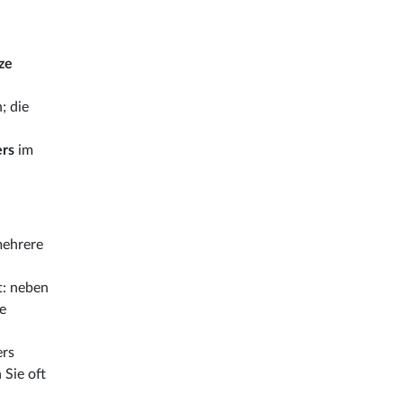
ze
; die
ers
im
mehrere
t: neben
he
ers
 Sie oft