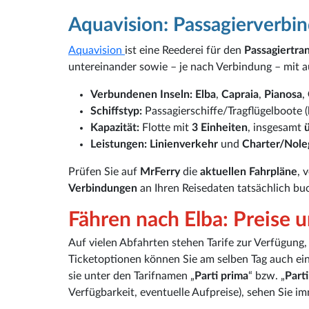
Aquavision: Passagierverbi
Aquavision
ist eine Reederei für den
Passagiertra
untereinander sowie – je nach Verbindung – mit 
Verbundenen Inseln:
Elba
,
Capraia
,
Pianosa
,
Schiffstyp:
Passagierschiffe/Tragflügelboote
Kapazität:
Flotte mit
3 Einheiten
, insgesamt
Leistungen:
Linienverkehr
und
Charter/Nole
Prüfen Sie auf
MrFerry
die
aktuellen Fahrpläne
, 
Verbindungen
an Ihren Reisedaten tatsächlich bu
Fähren nach Elba: Preise 
Auf vielen Abfahrten stehen Tarife zur Verfügung
Ticketoptionen können Sie am selben Tag auch ei
sie unter den Tarifnamen „
Parti prima
“ bzw. „
Part
Verfügbarkeit, eventuelle Aufpreise), sehen Sie i