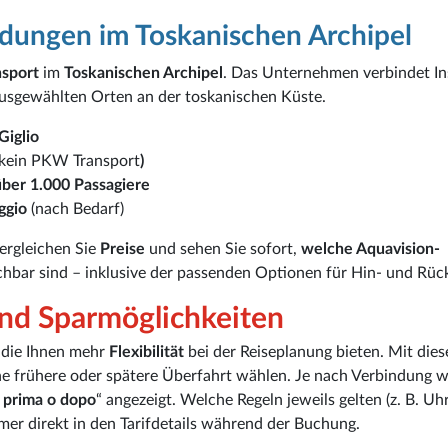
ndungen im Toskanischen Archipel
nsport
im
Toskanischen Archipel
. Das Unternehmen verbindet In
ausgewählten Orten an der toskanischen Küste.
Giglio
 (kein PKW Transport
)
über 1.000 Passagiere
ggio
(nach Bedarf)
vergleichen Sie
Preise
und sehen Sie sofort,
welche Aquavision-
chbar sind – inklusive der passenden Optionen für Hin- und Rück
und Sparmöglichkeiten
, die Ihnen mehr
Flexibilität
bei der Reiseplanung bieten. Mit dies
ne frühere oder spätere Überfahrt wählen. Je nach Verbindung 
i prima o dopo
“ angezeigt. Welche Regeln jeweils gelten (z. B. Uh
mmer direkt in den Tarifdetails während der Buchung.