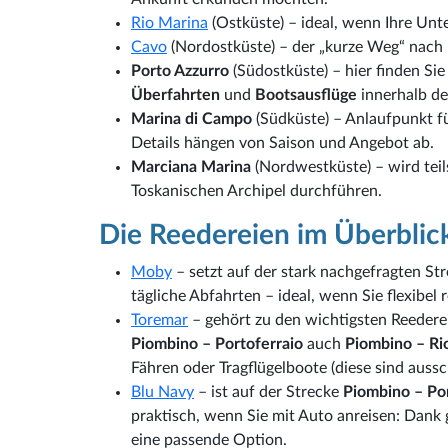
Rio Marina
(Ostküste) – ideal, wenn Ihre Unte
Cavo
(Nordostküste) – der „kurze Weg“ nach E
Porto Azzurro
(Südostküste) – hier finden Sie
Überfahrten
und
Bootsausflüge
innerhalb de
Marina di Campo
(Südküste) – Anlaufpunkt f
Details hängen von Saison und Angebot ab.
Marciana Marina
(Nordwestküste) – wird tei
Toskanischen Archipel durchführen.
Die Reedereien im Überblic
Moby
– setzt auf der stark nachgefragten St
tägliche Abfahrten – ideal, wenn Sie flexibel
Toremar
– gehört zu den wichtigsten Reedere
Piombino – Portoferraio
auch
Piombino – Ri
Fähren oder Tragflügelboote (diese sind aussc
Blu Navy
– ist auf der Strecke
Piombino – Por
praktisch, wenn Sie mit Auto anreisen: Dank
eine passende Option.