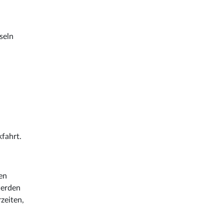
seln
fahrt.
en
werden
rzeiten,