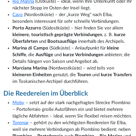
Rio Marina
(Ostküste) – ideal, wenn Ihre Unterkunft oder Ihr
nächster Stopp im Osten der Insel liegt.
Cavo
(Nordostküste) – der „kurze Weg“ nach Elba,
besonders interessant für sehr schnelle Verbindungen.
Porto Azzurro
(Südostküste) – hier finden Sie vor allem
kleinere, touristisch geprägte Verbindungen
, z. B.
kurze
Überfahrten
und
Bootsausflüge
innerhalb des Archipels.
Marina di Campo
(Südküste) – Anlaufpunkt für
kleine
Schiffe
, die
Ausflüge
und
kurze Verbindungen
anbieten; die
Details hängen von Saison und Angebot ab.
Marciana Marina
(Nordwestküste) – wird teils von
kleineren Einheiten
genutzt, die
Touren
und
kurze Transfers
im Toskanischen Archipel durchführen.
Die Reedereien im Überblick
Moby
– setzt auf der stark nachgefragten Strecke Piombino
– Portoferraio große Autofähren ein und bietet mehrere
tägliche Abfahrten – ideal, wenn Sie flexibel reisen möchten.
Toremar
– gehört zu den wichtigsten Reedereien für Elba,
weil sie mehrere Verbindungen ab Piombino bedient: neben