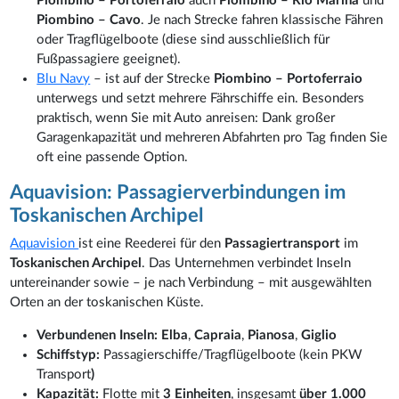
Piombino – Portoferraio
auch
Piombino – Rio Marina
und
Piombino – Cavo
. Je nach Strecke fahren klassische Fähren
oder Tragflügelboote (diese sind ausschließlich für
Fußpassagiere geeignet).
Blu Navy
– ist auf der Strecke
Piombino – Portoferraio
unterwegs und setzt mehrere Fährschiffe ein. Besonders
praktisch, wenn Sie mit Auto anreisen: Dank großer
Garagenkapazität und mehreren Abfahrten pro Tag finden Sie
oft eine passende Option.
Aquavision: Passagierverbindungen im
Toskanischen Archipel
Aquavision
ist eine Reederei für den
Passagiertransport
im
Toskanischen Archipel
. Das Unternehmen verbindet Inseln
untereinander sowie – je nach Verbindung – mit ausgewählten
Orten an der toskanischen Küste.
Verbundenen Inseln:
Elba
,
Capraia
,
Pianosa
,
Giglio
Schiffstyp:
Passagierschiffe/Tragflügelboote (kein PKW
Transport
)
Kapazität:
Flotte mit
3 Einheiten
, insgesamt
über 1.000