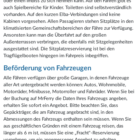
oder einen Imbiss zu sich nehmen kann. Auf den Fähren gibt es
auch Spielbereiche für Kinder. Toiletten sind selbstverständlich
vorhanden. Auf den kurzen Elba-Verbindungen sind keine
Kabinen vorgesehen. Allen Passagieren stehen Sitzplätze in den
klimatisierten Gemeinschaftsbereichen der Fähre zur Verfügung.
Ansonsten kann man die Überfahrt auf den großen
Außenterrassen verbringen, die ebenfalls mit Sitzgelegenheiten
ausgestattet sind. Die Sitzplatzreservierung ist bei den
Tragflügelbooten hingegen im Fahrpreis inbegriffen.
Beförderung von Fahrzeugen
Alle Fähren verfügen über große Garagen, in denen Fahrzeuge
aller Art untergebracht werden können: Autos, Wohnmobile,
Motorräder, Minibusse, Motorroller und Fahrräder. Wenn Sie bei
der Buchung auf MrFerry die Daten Ihres Fahrzeugs angeben,
erhalten Sie sofort ein Angebot. Bitte beachten Sie, dass
Gepäckträger, die am Fahrzeug angebracht sind, in den
Abmessungen des Fahrzeugs enthalten sein müssen. Wenn Sie
aus geschäftlichen Gründen mit einem Fahrzeug reisen, das
länger als 6 m ist, müssen Sie eine „Fracht"-Reservierung
vornehmen, um ein angemessenes Angebot zu erhalten.