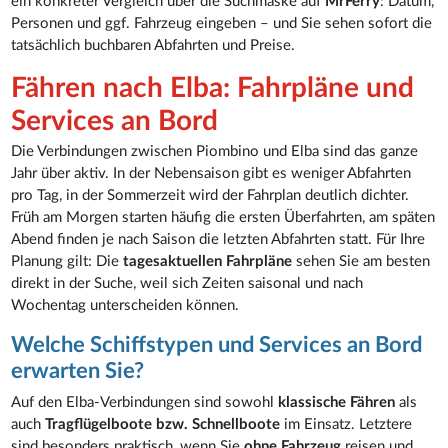
ein konkreter Vergleich über die Suchmaske auf
MrFerry
: Datum,
Personen und ggf. Fahrzeug eingeben – und Sie sehen sofort die
tatsächlich buchbaren Abfahrten und Preise.
Fähren nach Elba: Fahrpläne und
Services an Bord
Die Verbindungen zwischen Piombino und Elba sind das ganze
Jahr über aktiv. In der Nebensaison gibt es weniger Abfahrten
pro Tag, in der Sommerzeit wird der Fahrplan deutlich dichter.
Früh am Morgen starten häufig die ersten Überfahrten, am späten
Abend finden je nach Saison die letzten Abfahrten statt. Für Ihre
Planung gilt: Die
tagesaktuellen Fahrpläne
sehen Sie am besten
direkt in der Suche, weil sich Zeiten saisonal und nach
Wochentag unterscheiden können.
Welche Schiffstypen und Services an Bord
erwarten Sie?
Auf den Elba-Verbindungen sind sowohl
klassische Fähren
als
auch
Tragflügelboote bzw. Schnellboote
im Einsatz. Letztere
sind besonders praktisch, wenn Sie
ohne Fahrzeug
reisen und