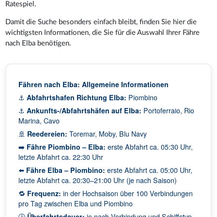
Ratespiel.
Damit die Suche besonders einfach bleibt, finden Sie hier die
wichtigsten Informationen, die Sie für die Auswahl Ihrer Fähre
nach Elba benötigen.
Fähren nach Elba: Allgemeine Informationen
⚓
Abfahrtshafen Richtung Elba:
Piombino
⚓
Ankunfts-/Abfahrtshäfen auf Elba:
Portoferraio, Rio
Marina, Cavo
🚢
Reedereien:
Toremar, Moby, Blu Navy
➡️
Fähre Piombino – Elba:
erste Abfahrt ca. 05:30 Uhr,
letzte Abfahrt ca. 22:30 Uhr
⬅️
Fähre Elba – Piombino:
erste Abfahrt ca. 05:00 Uhr,
letzte Abfahrt ca. 20:30–21:00 Uhr (je nach Saison)
🔁
Frequenz:
in der Hochsaison über 100 Verbindungen
pro Tag zwischen Elba und Piombino
🕒
Überfahrtsdauer:
je nach Verbindung und Schiffstyp