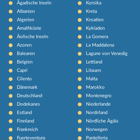
Ägadische Inseln
Korsika
Albanien
Kreta
Algerien
Kroatien
Amalfiküste
Kykladen
Äolische Inseln
La Gomera
Azoren
La Maddalena
Balearen
Lagune von Venedig
Belgien
Lettland
Capri
Litauen
Cilento
Malta
Dänemark
Marokko
Deutschland
Montenegro
Dodekanes
Niederlande
Estland
Nordirland
Finnland
Nördliche Ägäis
Frankreich
Norwegen
Fuerteventura
Pantelleria