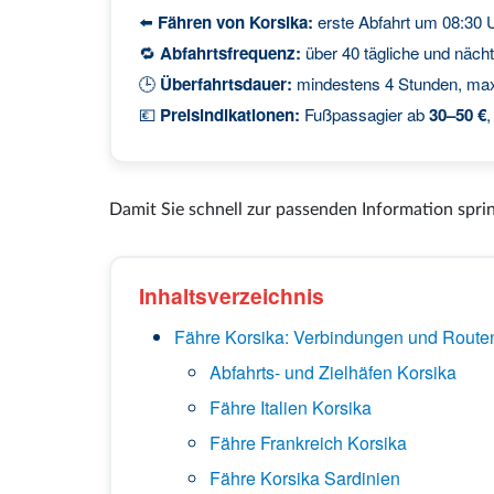
⬅️
Fähren von Korsika:
erste Abfahrt um 08:30 U
🔁
Abfahrtsfrequenz:
über 40 tägliche und näch
🕒
Überfahrtsdauer:
mindestens 4 Stunden, maxi
💶
Preisindikationen:
Fußpassagier ab
30–50 €
Damit Sie schnell zur passenden Information spring
Inhaltsverzeichnis
Fähre Korsika: Verbindungen und Routen
Abfahrts- und Zielhäfen Korsika
Fähre Italien Korsika
Fähre Frankreich Korsika
Fähre Korsika Sardinien