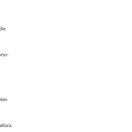
die
orto-
elen
llura.