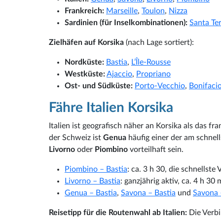
Frankreich:
Marseille
,
Toulon
,
Nizza
Sardinien (für Inselkombinationen):
Santa Ter
Zielhäfen auf Korsika
(nach Lage sortiert):
Nordküste:
Bastia
,
L’Île-Rousse
Westküste:
Ajaccio
,
Propriano
Ost- und Südküste:
Porto-Vecchio
,
Bonifaci
Fähre Italien Korsika
Italien ist geografisch näher an Korsika als das f
der Schweiz ist
Genua
häufig einer der am schnel
Livorno
oder
Piombino
vorteilhaft sein.
Piombino – Bastia
: ca. 3 h 30, die schnellste
Livorno – Bastia
: ganzjährig aktiv, ca. 4 h 3
Genua – Bastia
,
Savona – Bastia
und
Savona –
Reisetipp für die Routenwahl ab Italien:
Die Verb