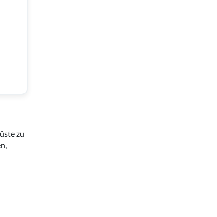
Küste zu
en,