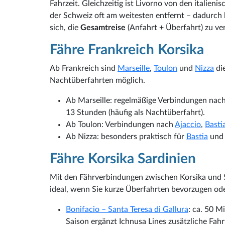
Fahrzeit. Gleichzeitig ist Livorno von den italien
der Schweiz oft am weitesten entfernt – dadurch 
sich, die
Gesamtreise
(Anfahrt + Überfahrt) zu ver
Fähre Frankreich Korsika
Ab Frankreich sind
Marseille
,
Toulon
und
Nizza
die
Nachtüberfahrten möglich.
Ab Marseille: regelmäßige Verbindungen nac
13 Stunden (häufig als Nachtüberfahrt).
Ab Toulon: Verbindungen nach
Ajaccio
,
Basti
Ab Nizza: besonders praktisch für
Bastia
un
Fähre Korsika Sardinien
Mit den Fährverbindungen zwischen Korsika und S
ideal, wenn Sie kurze Überfahrten bevorzugen ode
Bonifacio – Santa Teresa di Gallura
: ca. 50 M
Saison ergänzt Ichnusa Lines zusätzliche Fah