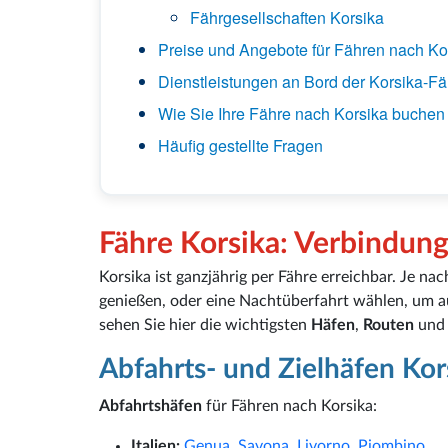
Fährgesellschaften Korsika
Preise und Angebote für Fähren nach Ko
Dienstleistungen an Bord der Korsika-F
Wie Sie Ihre Fähre nach Korsika buchen
Häufig gestellte Fragen
Fähre Korsika: Verbindun
Korsika ist ganzjährig per Fähre erreichbar. Je n
genießen, oder eine Nachtüberfahrt wählen, um 
sehen Sie hier die wichtigsten
Häfen
,
Routen
un
Abfahrts- und Zielhäfen Kor
Abfahrtshäfen
für Fähren nach Korsika:
Italien:
Genua
,
Savona
,
Livorno
,
Piombino