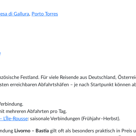
esa di Gallura
,
Porto Torres
o
ranzösische Festland. Für viele Reisende aus Deutschland, Österre
lsten erreichbaren Abfahrtshäfen – je nach Startpunkt können a
 Verbindung.
0 mit mehreren Abfahrten pro Tag.
 L’Île-Rousse
: saisonale Verbindungen (Frühjahr–Herbst).
indung
Livorno – Bastia
gilt oft als besonders praktisch in Preis 