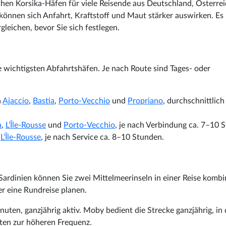
ischen Korsika-Häfen für viele Reisende aus Deutschland, Österre
können sich Anfahrt, Kraftstoff und Maut stärker auswirken. Es
gleichen, bevor Sie sich festlegen.
 wichtigsten Abfahrtshäfen. Je nach Route sind Tages- oder
h
Ajaccio
,
Bastia
,
Porto-Vecchio
und
Propriano
, durchschnittlich
a
,
L’Île-Rousse
und
Porto-Vecchio
, je nach Verbindung ca. 7–10 
d
L’Île-Rousse
, je nach Service ca. 8–10 Stunden.
ardinien können Sie zwei Mittelmeerinseln in einer Reise kombi
r eine Rundreise planen.
inuten, ganzjährig aktiv. Moby bedient die Strecke ganzjährig, in 
rten zur höheren Frequenz.