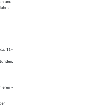
ich und
 lohnt
 ca. 11–
Stunden.
nieren –
der