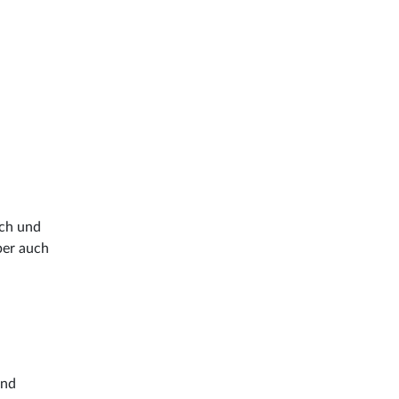
ich und
ber auch
und