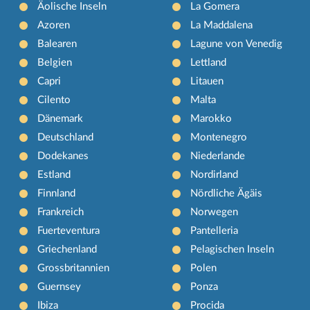
Äolische Inseln
La Gomera
Azoren
La Maddalena
Balearen
Lagune von Venedig
Belgien
Lettland
Capri
Litauen
Cilento
Malta
Dänemark
Marokko
Deutschland
Montenegro
Dodekanes
Niederlande
Estland
Nordirland
Finnland
Nördliche Ägäis
Frankreich
Norwegen
Fuerteventura
Pantelleria
Griechenland
Pelagischen Inseln
Grossbritannien
Polen
Guernsey
Ponza
Ibiza
Procida