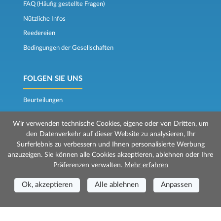
FAQ (Häufig gestellte Fragen)
Nützliche Infos
Reedereien
Bedingungen der Gesellschaften
FOLGEN SIE UNS
Beurteilungen
Der Fährkompass
Wir verwenden technische Cookies, eigene oder von Dritten, um
den Datenverkehr auf dieser Website zu analysieren, Ihr
Surferlebnis zu verbessern und Ihnen personalisierte Werbung
anzuzeigen. Sie können alle Cookies akzeptieren, ablehnen oder Ihre
Präferenzen verwalten.
Mehr erfahren
Ok, akzeptieren
Alle ablehnen
Anpassen
© 2026 Mr Ferry wird von Prenotazioni24 s.r.l. verwaltet
Geschäftssitz: Via Bonistallo, 50b - 50053 Empoli (FI)
Betriebsstätte: Via Casa del Duca, 1 - 57037 Portoferraio (LI)
P.IVA/C.F./Iscr. Reg. Imp. CCIAA Liv. 01512130491 | Nr. REA CCIA FI - 699553
Aut.Amm.Prov. LI n 1819 del 16/01/06 - Fondo Garanzia Viaggi ASSIMUTUA