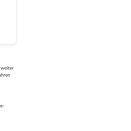
weiter
ahren
ee-