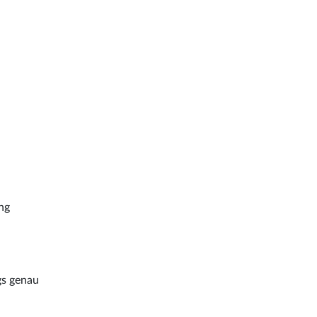
ng
gs genau