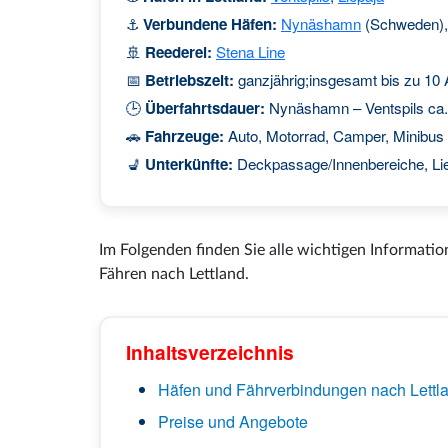
⚓
Verbundene Häfen:
Nynäshamn
(Schweden)
🚢
Reederei:
Stena Line
📅
Betriebszeit:
ganzjährig;insgesamt bis zu 10 
🕒
Überfahrtsdauer:
Nynäshamn – Ventspils ca.
🚗
Fahrzeuge:
Auto, Motorrad, Camper, Minibus 
💺
Unterkünfte:
Deckpassage/Innenbereiche, Lieg
Im Folgenden finden Sie alle wichtigen Informati
Fähren nach Lettland.
Inhaltsverzeichnis
Häfen und Fährverbindungen nach Lettl
Preise und Angebote