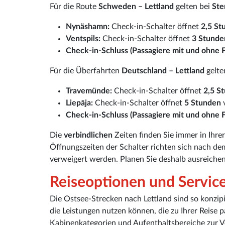
Für die Route
Schweden – Lettland
gelten bei
Ste
Nynäshamn:
Check-in-Schalter öffnet
2,5 St
Ventspils:
Check-in-Schalter öffnet
3 Stunde
Check-in-Schluss (Passagiere mit und ohne F
Für die Überfahrten
Deutschland – Lettland
gelte
Travemünde:
Check-in-Schalter öffnet
2,5 S
Liepāja:
Check-in-Schalter öffnet
5 Stunden
v
Check-in-Schluss (Passagiere mit und ohne F
Die
verbindlichen
Zeiten finden Sie immer in Ihre
Öffnungszeiten der Schalter richten sich nach dem
verweigert werden. Planen Sie deshalb ausreichend
Reiseoptionen und Servic
Die Ostsee-Strecken nach Lettland sind so konzi
die Leistungen nutzen können, die zu Ihrer Reise 
Kabinenkategorien und Aufenthaltsbereiche zur V