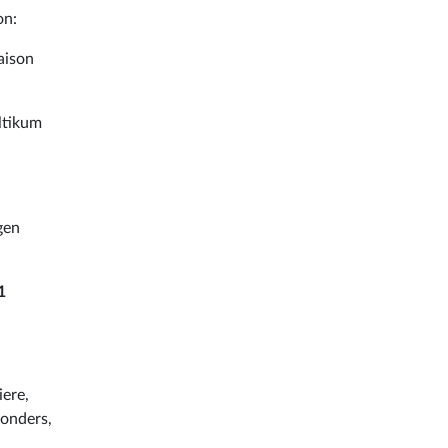
on:
Saison
ltikum
gen
1
iere,
sonders,