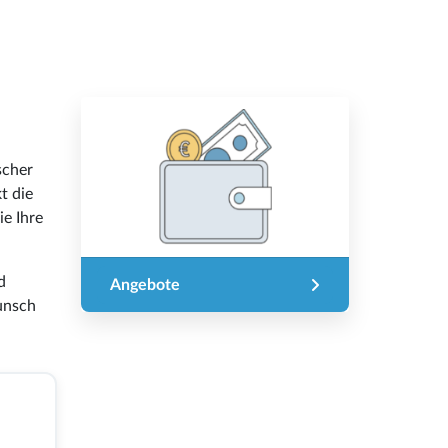
scher
t die
ie Ihre
d
Angebote
Wunsch