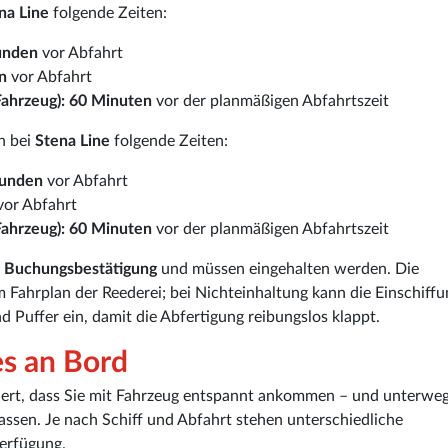
na Line
folgende Zeiten:
unden
vor Abfahrt
n
vor Abfahrt
ahrzeug):
60 Minuten
vor der planmäßigen Abfahrtszeit
n bei
Stena Line
folgende Zeiten:
tunden
vor Abfahrt
or Abfahrt
ahrzeug):
60 Minuten
vor der planmäßigen Abfahrtszeit
r
Buchungsbestätigung
und müssen eingehalten werden. Die
 Fahrplan der Reederei; bei Nichteinhaltung kann die Einschiffu
 Puffer ein, damit die Abfertigung reibungslos klappt.
es an Bord
piert, dass Sie mit Fahrzeug entspannt ankommen – und unterwe
passen. Je nach Schiff und Abfahrt stehen unterschiedliche
erfügung.