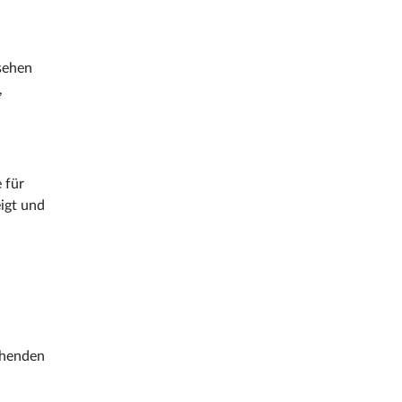
sehen
,
 für
igt und
chenden