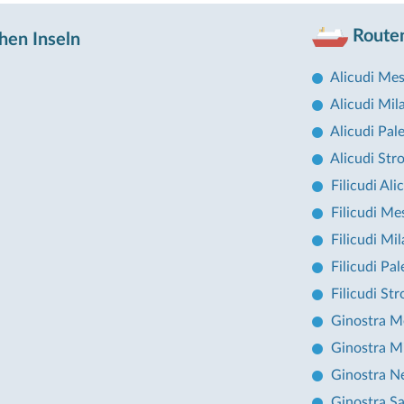
Routen
hen Inseln
Alicudi Mes
Alicudi Mil
Alicudi Pal
Alicudi Str
Filicudi Ali
Filicudi Me
Filicudi Mi
Filicudi Pa
Filicudi St
Ginostra M
Ginostra M
Ginostra N
Ginostra Sa