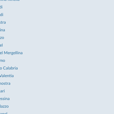
di
di
stra
ina
zzo
el
el Mergellina
rmo
io Calabria
Valentia
nostra
ari
ssina
lazzo