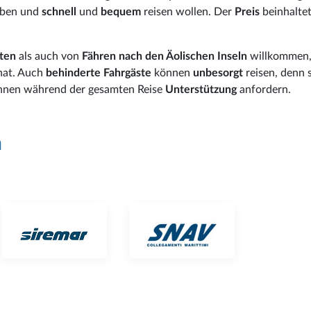
haben und
schnell
und
bequem
reisen wollen. Der
Preis
beinhalte
oten
als auch von
Fähren nach den Äolischen Inseln
willkommen
hat. Auch
behinderte Fahrgäste
können
unbesorgt
reisen, denn 
nen während der gesamten Reise
Unterstützung
anfordern.
n