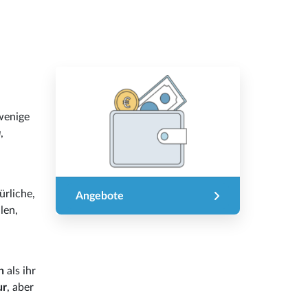
wenige
a
,
türliche,
Angebote
len,
ln
als ihr
ur
, aber