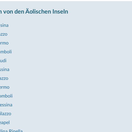
 von den Äolischen Inseln
sina
azzo
ermo
omboli
cudi
ssina
lazzo
lermo
romboli
essina
ilazzo
eapel
lina Rinella