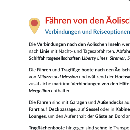
Fähren von den Äolisc
Verbindungen und Reiseoptionen
Die
Verbindungen nach den Äolischen Inseln
wer
nach
Linie
mit Nacht- und Tagesabfahrten.
Abfahr
Schiffahrtsgesellschaften
Liberty Lines
,
Siremar
,
S
Die
Fähren
und
Tragflügelboote nach den Äolisch
von
Milazzo
und
Messina
und während der
Hochsa
zusätzliche maritime
Verbindungen von den Häfe
Mergellina
enthalten.
Die
Fähren
sind mit
Garagen
und
Außendecks
au
Fahrt
auf
Deckpassage
, auf
Sessel
oder in
Kabin
Lounges
, um den Aufenthalt der
Gäste an Bord
an
Tragflächenboote
hingegen sind
schnelle
Transpor