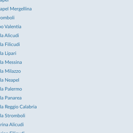
apel
apel Mergellina
romboli
o Valentia
la Alicudi
la Filicudi
la Lipari
lla Messina
lla Milazzo
lla Neapel
lla Palermo
lla Panarea
lla Reggio Calabria
lla Stromboli
rina Alicudi