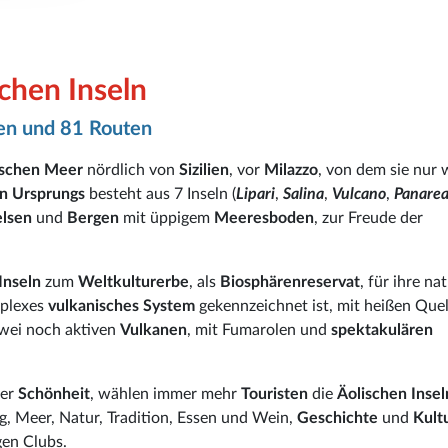
chen Inseln
en und 81 Routen
ischen Meer
nördlich von
Sizilien
, vor
Milazzo
, von dem sie nur 
en Ursprungs
besteht aus 7 Inseln (
Lipari
,
Salina
,
Vulcano
,
Panare
elsen
und
Bergen
mit üppigem
Meeresboden
, zur Freude der
Inseln
zum
Weltkulturerbe
, als
Biosphärenreservat
, für ihre na
mplexes
vulkanisches System
gekennzeichnet ist, mit heißen Quel
wei noch aktiven
Vulkanen
, mit Fumarolen und
spektakulären
ger
Schönheit
, wählen immer mehr
Touristen
die
Äolischen Inse
g, Meer, Natur, Tradition, Essen und Wein,
Geschichte
und
Kult
gen Clubs.