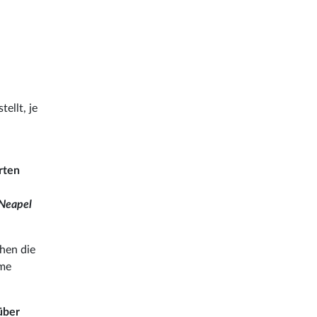
tellt, je
rten
Neapel
chen die
ame
über