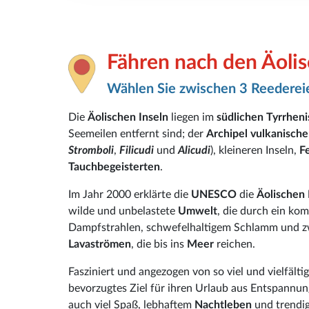
Fähren nach den Äolis
Wählen Sie zwischen 3 Reederei
Die
Äolischen Inseln
liegen im
südlichen Tyrrhen
Seemeilen entfernt sind; der
Archipel vulkanisch
Stromboli
,
Filicudi
und
Alicudi
), kleineren Inseln,
F
Tauchbegeisterten
.
Im Jahr 2000 erklärte die
UNESCO
die
Äolischen 
wilde und unbelastete
Umwelt
, die durch ein ko
Dampfstrahlen, schwefelhaltigem Schlamm und z
Lavaströmen
, die bis ins
Meer
reichen.
Fasziniert und angezogen von so viel und vielfälti
bevorzugtes Ziel für ihren Urlaub aus Entspannun
auch viel Spaß, lebhaftem
Nachtleben
und trendi