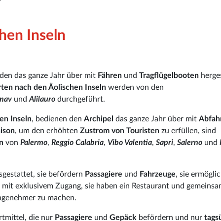
hen Inseln
den das ganze Jahr über mit
Fähren
und
Tragflügelbooten
herges
ten nach den Äolischen Inseln
werden von den
nav
und
Alilauro
durchgeführt.
en Inseln
, bedienen den
Archipel
das ganze Jahr über mit
Abfah
ison
, um den erhöhten
Zustrom von Touristen
zu erfüllen, sind
n
von
Palermo
,
Reggio Calabria
,
Vibo Valentia
,
Sapri
,
Salerno
und
sgestattet, sie befördern
Passagiere
und
Fahrzeuge
, sie ermögli
e
mit exklusivem Zugang, sie haben ein Restaurant und gemeins
genehmer zu machen.
tmittel, die nur
Passagiere
und
Gepäck
befördern und nur
tags