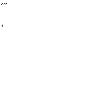
t den
,
sie