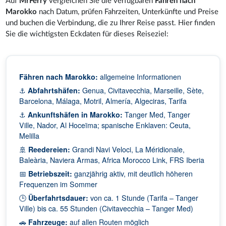
Auf
MrFerry
vergleichen Sie die verfügbaren
Fähren nach
Marokko
nach Datum, prüfen Fahrzeiten, Unterkünfte und Preise
und buchen die Verbindung, die zu Ihrer Reise passt. Hier finden
Sie die wichtigsten Eckdaten für dieses Reiseziel:
Fähren nach Marokko:
allgemeine Informationen
⚓
Abfahrtshäfen:
Genua, Civitavecchia, Marseille, Sète,
Barcelona, Málaga, Motril, Almería, Algeciras, Tarifa
⚓
Ankunftshäfen in Marokko:
Tanger Med, Tanger
Ville, Nador, Al Hoceïma; spanische Enklaven: Ceuta,
Melilla
🚢
Reedereien:
Grandi Navi Veloci, La Méridionale,
Baleària, Naviera Armas, Africa Morocco Link, FRS Iberia
📅
Betriebszeit:
ganzjährig aktiv, mit deutlich höheren
Frequenzen im Sommer
🕒
Überfahrtsdauer:
von ca. 1 Stunde (Tarifa – Tanger
Ville) bis ca. 55 Stunden (Civitavecchia – Tanger Med)
🚗
Fahrzeuge:
auf allen Routen möglich