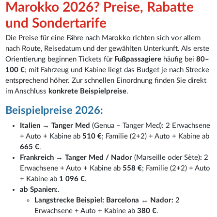
Marokko 2026? Preise, Rabatte
und Sondertarife
Die Preise für eine Fähre nach Marokko richten sich vor allem
nach Route, Reisedatum und der gewählten Unterkunft. Als erste
Orientierung beginnen Tickets für
Fußpassagiere
häufig bei
80–
100 €
; mit Fahrzeug und Kabine liegt das Budget je nach Strecke
entsprechend höher. Zur schnellen Einordnung finden Sie direkt
im Anschluss
konkrete Beispielpreise
.
Beispielpreise 2026:
Italien → Tanger Med
(Genua – Tanger Med): 2 Erwachsene
+ Auto + Kabine ab
510 €
; Familie (2+2) + Auto + Kabine ab
665 €
.
Frankreich → Tanger Med / Nador
(Marseille oder Sète)
:
2
Erwachsene + Auto + Kabine ab
558 €
; Familie (2+2) + Auto
+ Kabine ab
1 096 €
.
ab Spanien:
.
Langstrecke Beispiel: Barcelona ↔ Nador:
2
Erwachsene + Auto + Kabine ab
380 €
.