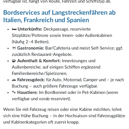
verfügbar ist, hängt von Route, Fahrzeit und Schiffstyp ab.
Bordservices auf Langstreckenfähren ab
Italien, Frankreich und Spanien
🛏️
Unterkünfte:
Deckpassage, reservierte
Sitzplätze/Poltrone sowie Innen- oder Außenkabinen
(häufig 2–4 Betten).
🍴
Gastronomie:
Bar/Cafeteria und meist Self-Service; ggf.
zusätzlich Restaurant-Angebote.
🧩
Aufenthalt & Komfort:
Innenlounges und
Außenbereiche; auf einigen Schiffen ergänzend
Familienbereiche/Spielzonen.
🚗
Fahrzeugdeck:
für Auto, Motorrad, Camper und – je nach
Buchung – auch größere Fahrzeuge verfügbar.
🐾
Haustiere:
Im Bordkennel oder in Pet-Kabinen (wenn
verfügbar und vorab reserviert).
Wenn Sie mit Fahrzeug reisen oder eine Kabine möchten, lohnt
sich eine frühe Buchung – in der Hochsaison sind Fahrzeugplätze
und Kabinenkategorien oft zuerst knapp.