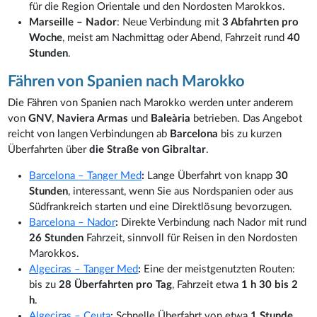
für die Region Orientale und den Nordosten Marokkos.
Marseille – Nador
: Neue Verbindung mit
3 Abfahrten pro
Woche
, meist am Nachmittag oder Abend, Fahrzeit rund
40
Stunden
.
Fähren von Spanien nach Marokko
Die Fähren von Spanien nach Marokko werden unter anderem
von
GNV
,
Naviera Armas
und
Baleària
betrieben. Das Angebot
reicht von langen Verbindungen ab
Barcelona
bis zu kurzen
Überfahrten über
die Straße von Gibraltar
.
Barcelona – Tanger Med
:
Lange Überfahrt von knapp
30
Stunden
, interessant, wenn Sie aus Nordspanien oder aus
Südfrankreich starten und eine Direktlösung bevorzugen.
Barcelona – Nador
:
Direkte Verbindung nach Nador mit rund
26 Stunden
Fahrzeit, sinnvoll für Reisen in den Nordosten
Marokkos.
Algeciras – Tanger Med
:
Eine der meistgenutzten Routen:
bis zu
28 Überfahrten pro Tag
, Fahrzeit etwa
1 h 30 bis 2
h
.
Algeciras – Ceuta
:
Schnelle Überfahrt von etwa
1 Stunde