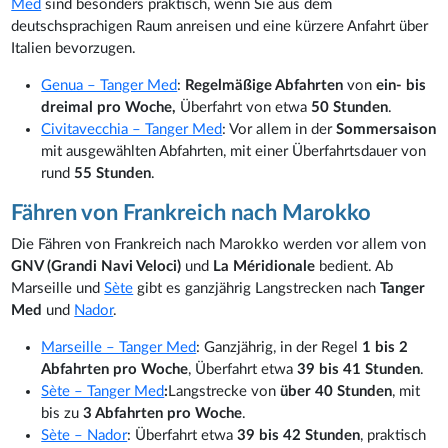
Med
sind besonders praktisch, wenn Sie aus dem
deutschsprachigen Raum anreisen und eine kürzere Anfahrt über
Italien bevorzugen.
Genua – Tanger Med
:
Regelmäßige Abfahrten
von
ein- bis
dreimal pro Woche,
Überfahrt von etwa
50 Stunden
.
Civitavecchia – Tanger Med
: Vor allem in der
Sommersaison
mit ausgewählten Abfahrten, mit einer Überfahrtsdauer von
rund
55 Stunden
.
Fähren von Frankreich nach Marokko
Die Fähren von Frankreich nach Marokko werden vor allem von
GNV (Grandi Navi Veloci)
und
La Méridionale
bedient. Ab
Marseille und
Sète
gibt es ganzjährig Langstrecken nach
Tanger
Med
und
Nador
.
Marseille – Tanger Med
: Ganzjährig, in der Regel
1 bis 2
Abfahrten pro Woche
, Überfahrt etwa
39 bis 41 Stunden
.
Sète – Tanger Med
:
Langstrecke von
über 40 Stunden
, mit
bis zu
3 Abfahrten pro Woche
.
Sète – Nador
: Überfahrt etwa
39 bis 42 Stunden
, praktisch