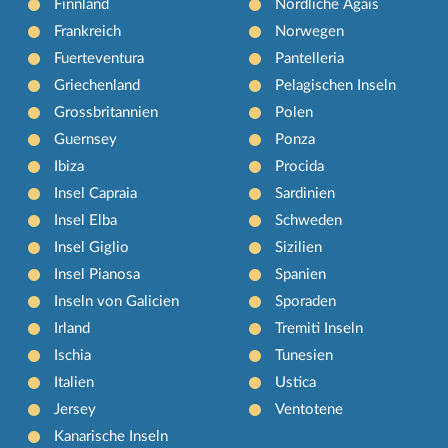
Finnland
Nördliche Ägäis
Frankreich
Norwegen
Fuerteventura
Pantelleria
Griechenland
Pelagischen Inseln
Grossbritannien
Polen
Guernsey
Ponza
Ibiza
Procida
Insel Capraia
Sardinien
Insel Elba
Schweden
Insel Giglio
Sizilien
Insel Pianosa
Spanien
Inseln von Galicien
Sporaden
Irland
Tremiti Inseln
Ischia
Tunesien
Italien
Ustica
Jersey
Ventotene
Kanarische Inseln