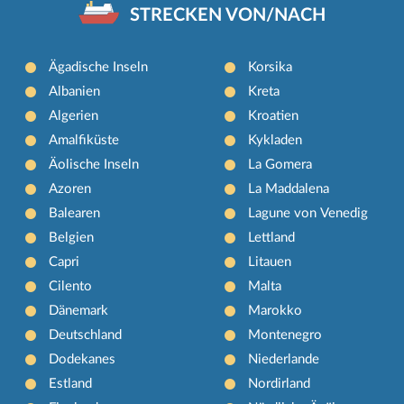
STRECKEN VON/NACH
Ägadische Inseln
Korsika
Albanien
Kreta
Algerien
Kroatien
Amalfiküste
Kykladen
Äolische Inseln
La Gomera
Azoren
La Maddalena
Balearen
Lagune von Venedig
Belgien
Lettland
Capri
Litauen
Cilento
Malta
Dänemark
Marokko
Deutschland
Montenegro
Dodekanes
Niederlande
Estland
Nordirland