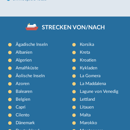
STRECKEN VON/NACH
Ägadische Inseln
Korsika
Albanien
Kreta
Algerien
Kroatien
Amalfiküste
Kykladen
Äolische Inseln
La Gomera
Azoren
La Maddalena
Balearen
Lagune von Venedig
Belgien
Lettland
Capri
Litauen
Cilento
Malta
Dänemark
Marokko