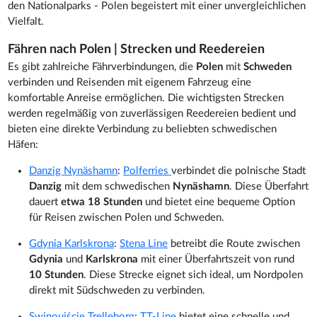
den Nationalparks - Polen begeistert mit einer unvergleichlichen
Vielfalt.
Fähren nach Polen | Strecken und Reedereien
Es gibt zahlreiche Fährverbindungen, die
Polen
mit
Schweden
verbinden und Reisenden mit eigenem Fahrzeug eine
komfortable Anreise ermöglichen. Die wichtigsten Strecken
werden regelmäßig von zuverlässigen Reedereien bedient und
bieten eine direkte Verbindung zu beliebten schwedischen
Häfen:
Danzig Nynäshamn
:
Polferries
verbindet die polnische Stadt
Danzig
mit dem schwedischen
Nynäshamn
. Diese Überfahrt
dauert
etwa 18 Stunden
und bietet eine bequeme Option
für Reisen zwischen Polen und Schweden.
Gdynia Karlskrona
:
Stena Line
betreibt die Route zwischen
Gdynia
und
Karlskrona
mit einer Überfahrtszeit von rund
10 Stunden
. Diese Strecke eignet sich ideal, um Nordpolen
direkt mit Südschweden zu verbinden.
Swinoujście Trelleborg
:
TT-Line
bietet eine schnelle und