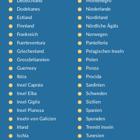
Deutschland
Montenegro
Dodekanes
Niederlande
Estland
Nordirland
Finnland
Nördliche Ägäis
Frankreich
Norwegen
Fuerteventura
Pantelleria
Griechenland
Pelagischen Inseln
Grossbritannien
Polen
Guernsey
Ponza
Ibiza
Procida
Insel Capraia
Sardinien
Insel Elba
Schweden
Insel Giglio
Sizilien
Insel Pianosa
Spanien
Inseln von Galicien
Sporaden
Irland
Tremiti Inseln
Ischia
Tunesien