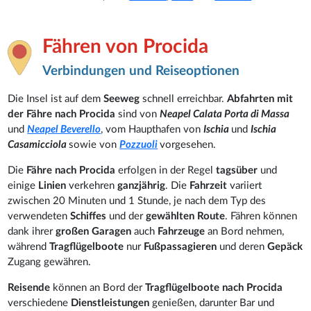
Fähren von Procida
Verbindungen und Reiseoptionen
Die Insel ist auf dem
Seeweg
schnell erreichbar.
Abfahrten
mit
der Fähre
nach Procida
sind von
Neapel Calata Porta di Massa
und
Neapel Beverello
, vom Haupthafen von
Ischia
und
Ischia
Casamicciola
sowie von
Pozzuoli
vorgesehen.
Die
Fähre
nach Procida
erfolgen in der Regel
tagsüber
und
einige
Linien
verkehren
ganzjährig
. Die
Fahrzeit
variiert
zwischen 20 Minuten und 1 Stunde, je nach dem Typ des
verwendeten
Schiffes
und der
gewählten Route
. Fähren können
dank ihrer
großen Garagen
auch
Fahrzeuge
an Bord nehmen,
während
Tragflügelboote
nur
Fußpassagieren
und deren
Gepäck
Zugang gewähren.
Reisende
können an Bord der
Tragflügelboote nach Procida
verschiedene
Dienstleistungen
genießen, darunter Bar und