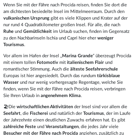
Wenn Sie mit der Fähre nach Procida reisen, finden Sie dort die
am dichtesten besiedelte Insel im Mittelmeerraum. Durch den
vulkanischen Ursprung
gibt es viele Klippen und Krater auf der
nur rund 4 Quadratkilometer großen Insel. Für alle, die nach
Ruhe
und
Gemütlichkeit
im Urlaub suchen, finden im Gegensatz
zu den Nachbarinseln Ischia und Capri hier eher
weniger
Tourismus
.
Vor allem im Hafen der Insel „
Marina Grande
“ überzeugt Procida
mit einem tollen
Fotomotiv
mit
italienischem Flair
und
romantischer Stimmung. Auch die
älteste Seefahrerschule
Europas ist hier angesiedelt. Durch das rundum
türkisblaue
Wasser
und nur wenig vorhergesagte Regentage, welche Sie
finden, wenn Sie mit der Fähre nach Procida reisen, verbringen
Sie Ihren Urlaub in
angenehmem Klima
.
🏖️Die
wirtschaftlichen Aktivitäten
der Insel sind vor allem die
Seefahrt
, die
Fischerei
und natürlich der
Tourismus
, der im Laufe
der Jahrzehnte einen deutlichen Zuwachs erfahren hat. Es gibt
zahlreiche Feste
und
Veranstaltungen
, die jedes Jahr viele
Besucher
mit der Fähre nach Procida
anziehen, zusätzlich zu