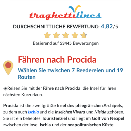
Dirk
4,82
NG:
/5
Alles einfach und schnell gemach
Alle Bewertungen anzeigen
ngen
Fähren nach Procida
Wählen Sie zwischen 7 Reedereien und 19
Routen
☀️Reisen Sie mit der
Fähre nach Procida
: die Insel für Ihren
nächsten Kurzurlaub.
Procida
ist die zweitgrößte
Insel des phlegräischen Archipels
,
zu dem auch
Ischia
und die
Inselchen Vivara
und
Nisida
gehören.
Sie ist ein beliebtes
Touristenziel
und liegt im
Golf von Neapel
zwischen der Insel
Ischia
und der
neapolitanischen Küste
.