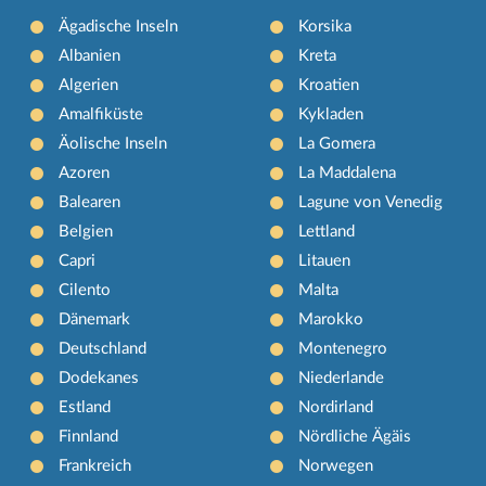
Ägadische Inseln
Korsika
Albanien
Kreta
Algerien
Kroatien
Amalfiküste
Kykladen
Äolische Inseln
La Gomera
Azoren
La Maddalena
Balearen
Lagune von Venedig
Belgien
Lettland
Capri
Litauen
Cilento
Malta
Dänemark
Marokko
Deutschland
Montenegro
Dodekanes
Niederlande
Estland
Nordirland
Finnland
Nördliche Ägäis
Frankreich
Norwegen