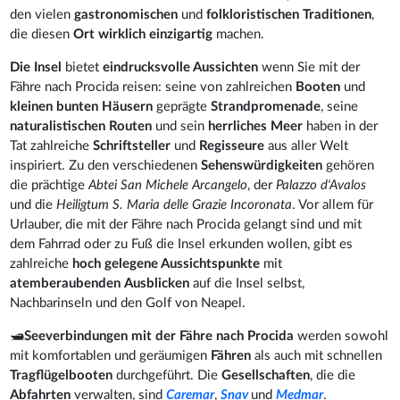
den vielen
gastronomischen
und
folkloristischen Traditionen
,
die diesen
Ort wirklich einzigartig
machen.
Die Insel
bietet
eindrucksvolle Aussichten
wenn Sie mit der
Fähre nach Procida reisen: seine von zahlreichen
Booten
und
kleinen bunten Häusern
geprägte
Strandpromenade
, seine
naturalistischen Routen
und sein
herrliches Meer
haben in der
Tat zahlreiche
Schriftsteller
und
Regisseure
aus aller Welt
inspiriert. Zu den verschiedenen
Sehenswürdigkeiten
gehören
die prächtige
Abtei San
Michele Arcangelo
, der
Palazzo d'Avalos
und die
Heiligtum S. Maria delle Grazie Incoronata
. Vor allem für
Urlauber, die mit der Fähre nach Procida gelangt sind und mit
dem Fahrrad oder zu Fuß die Insel erkunden wollen, gibt es
zahlreiche
hoch gelegene Aussichtspunkte
mit
atemberaubenden
Ausblicken
auf die Insel selbst,
Nachbarinseln und den Golf von Neapel.
🛥️
Seeverbindungen
mit der Fähre
nach Procida
werden sowohl
mit komfortablen und geräumigen
Fähren
als auch mit schnellen
Tragflügelbooten
durchgeführt. Die
Gesellschaften
, die die
Abfahrten
verwalten, sind
Caremar
,
Snav
und
Medmar
.