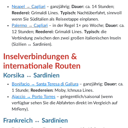
Neapel → Cagliari
– ganzjährig;
Dauer:
ca. 14 Stunden;
Reederei:
Grimaldi Lines.
Typisch:
Nachtüberfahrt, sinnvoll
wenn Sie Süditalien als Reiseetappe einplanen.
Palermo → Cagliari
– in der Regel 1× pro Woche;
Dauer:
ca.
12 Stunden;
Reederei:
Grimaldi Lines.
Typisch:
die
Verbindung zwischen den zwei großen italienischen Inseln
(Sizilien ↔ Sardinien).
Inselverbindungen &
internationale Routen
Korsika ↔ Sardinien
Bonifacio → Santa Teresa di Gallura
– ganzjährig;
Dauer:
ca.
1 Stunde;
Reedereien:
Moby, Ichnusa Lines.
Ajaccio → Porto Torres
– gelegentlich/saisonal (wenn
verfügbar sehen Sie die Abfahrten direkt im Vergleich auf
MrFerry).
Frankreich ↔ Sardinien