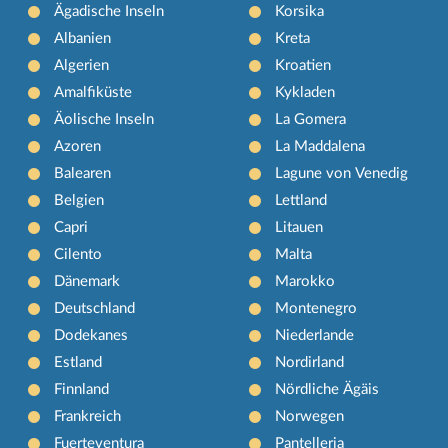
Ägadische Inseln
Korsika
Albanien
Kreta
Algerien
Kroatien
Amalfiküste
Kykladen
Äolische Inseln
La Gomera
Azoren
La Maddalena
Balearen
Lagune von Venedig
Belgien
Lettland
Capri
Litauen
Cilento
Malta
Dänemark
Marokko
Deutschland
Montenegro
Dodekanes
Niederlande
Estland
Nordirland
Finnland
Nördliche Ägäis
Frankreich
Norwegen
Fuerteventura
Pantelleria