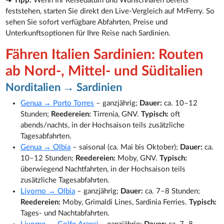
➜ Tipp:
Wenn Ihr Reisedatum und Wunschhafen bereits
feststehen, starten Sie direkt den Live-Vergleich auf MrFerry. So
sehen Sie sofort verfügbare Abfahrten, Preise und
Unterkunftsoptionen für Ihre Reise nach Sardinien.
Fähren Italien Sardinien: Routen
ab Nord-, Mittel- und Süditalien
Norditalien → Sardinien
Genua → Porto Torres
– ganzjährig;
Dauer:
ca. 10–12
Stunden;
Reedereien:
Tirrenia, GNV.
Typisch:
oft
abends/nachts, in der Hochsaison teils zusätzliche
Tagesabfahrten.
Genua → Olbia
– saisonal (ca. Mai bis Oktober);
Dauer:
ca.
10–12 Stunden;
Reedereien:
Moby, GNV.
Typisch:
überwiegend Nachtfahrten, in der Hochsaison teils
zusätzliche Tagesabfahrten.
Livorno → Olbia
– ganzjährig;
Dauer:
ca. 7–8 Stunden;
Reedereien:
Moby, Grimaldi Lines, Sardinia Ferries.
Typisch:
Tages- und Nachtabfahrten.