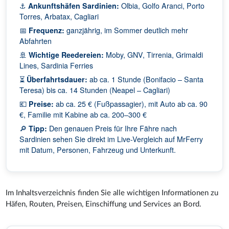
⚓
Ankunftshäfen Sardinien:
Olbia, Golfo Aranci, Porto
Torres, Arbatax, Cagliari
📅
Frequenz:
ganzjährig, im Sommer deutlich mehr
Abfahrten
🚢
Wichtige Reedereien:
Moby, GNV, Tirrenia, Grimaldi
Lines, Sardinia Ferries
⏳
Überfahrtsdauer:
ab ca. 1 Stunde (Bonifacio – Santa
Teresa) bis ca. 14 Stunden (Neapel – Cagliari)
💶
Preise:
ab ca. 25 € (Fußpassagier), mit Auto ab ca. 90
€, Familie mit Kabine ab ca. 200–300 €
🔎
Tipp:
Den genauen Preis für Ihre Fähre nach
Sardinien sehen Sie direkt im Live-Vergleich auf MrFerry
mit Datum, Personen, Fahrzeug und Unterkunft.
Im Inhaltsverzeichnis finden Sie alle wichtigen Informationen zu
Häfen, Routen, Preisen, Einschiffung und Services an Bord.