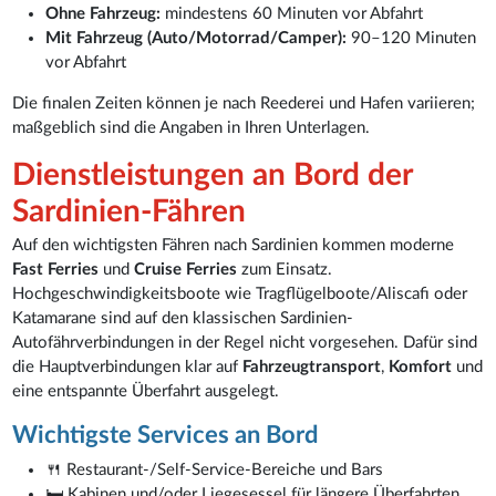
Ohne Fahrzeug:
mindestens 60 Minuten vor Abfahrt
Mit Fahrzeug (Auto/Motorrad/Camper):
90–120 Minuten
vor Abfahrt
Die finalen Zeiten können je nach Reederei und Hafen variieren;
maßgeblich sind die Angaben in Ihren Unterlagen.
Dienstleistungen an Bord der
Sardinien-Fähren
Auf den wichtigsten Fähren nach Sardinien kommen moderne
Fast Ferries
und
Cruise Ferries
zum Einsatz.
Hochgeschwindigkeitsboote wie Tragflügelboote/Aliscafi oder
Katamarane sind auf den klassischen Sardinien-
Autofährverbindungen in der Regel nicht vorgesehen. Dafür sind
die Hauptverbindungen klar auf
Fahrzeugtransport
,
Komfort
und
eine entspannte Überfahrt ausgelegt.
Wichtigste Services an Bord
🍴 Restaurant-/Self-Service-Bereiche und Bars
🛏️ Kabinen und/oder Liegesessel für längere Überfahrten