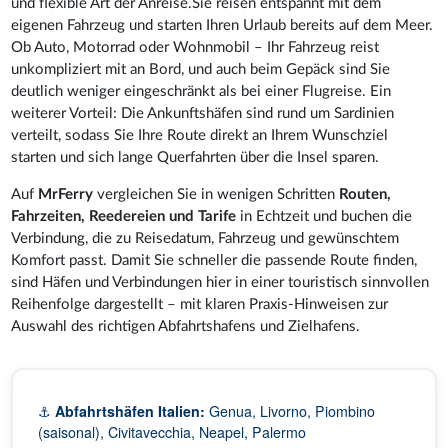
und flexible Art der Anreise.Sie reisen entspannt mit dem
eigenen Fahrzeug und starten Ihren Urlaub bereits auf dem Meer.
Ob Auto, Motorrad oder Wohnmobil – Ihr Fahrzeug reist
unkompliziert mit an Bord, und auch beim Gepäck sind Sie
deutlich weniger eingeschränkt als bei einer Flugreise. Ein
weiterer Vorteil: Die Ankunftshäfen sind rund um Sardinien
verteilt, sodass Sie Ihre Route direkt an Ihrem Wunschziel
starten und sich lange Querfahrten über die Insel sparen.
Auf
MrFerry
vergleichen Sie in wenigen Schritten
Routen,
Fahrzeiten, Reedereien und Tarife
in Echtzeit und buchen die
Verbindung, die zu Reisedatum, Fahrzeug und gewünschtem
Komfort passt. Damit Sie schneller die passende Route finden,
sind Häfen und Verbindungen hier in einer touristisch sinnvollen
Reihenfolge dargestellt – mit klaren Praxis-Hinweisen zur
Auswahl des richtigen Abfahrtshafens und Zielhafens.
⚓
Abfahrtshäfen Italien:
Genua, Livorno, Piombino
(saisonal), Civitavecchia, Neapel, Palermo