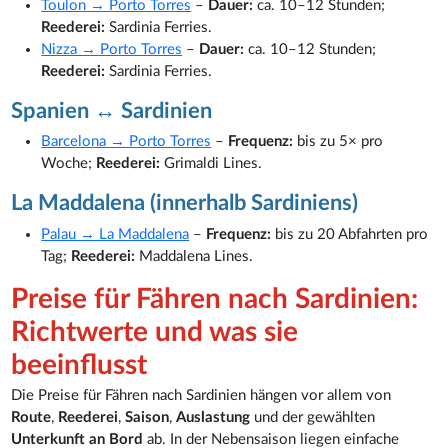
Toulon → Porto Torres
–
Dauer:
ca. 10–12 Stunden;
Reederei:
Sardinia Ferries.
Nizza → Porto Torres
–
Dauer:
ca. 10–12 Stunden;
Reederei:
Sardinia Ferries.
Spanien ↔ Sardinien
Barcelona → Porto Torres
–
Frequenz:
bis zu 5× pro
Woche;
Reederei:
Grimaldi Lines.
La Maddalena (innerhalb Sardiniens)
Palau → La Maddalena
–
Frequenz:
bis zu 20 Abfahrten pro
Tag;
Reederei:
Maddalena Lines.
Preise für Fähren nach Sardinien:
Richtwerte und was sie
beeinflusst
Die Preise für Fähren nach Sardinien hängen vor allem von
Route
,
Reederei
,
Saison
,
Auslastung
und der gewählten
Unterkunft an Bord
ab. In der Nebensaison liegen einfache