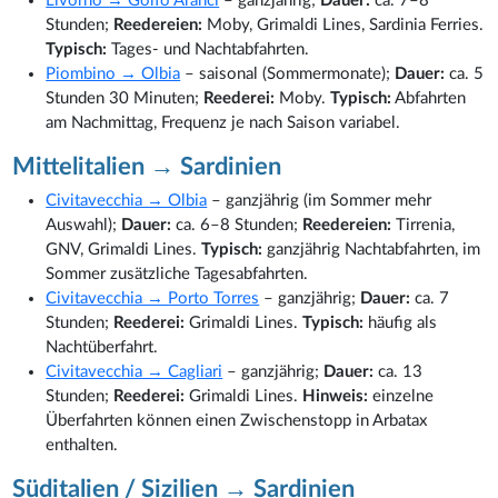
Livorno → Golfo Aranci
– ganzjährig;
Dauer:
ca. 7–8
Stunden;
Reedereien:
Moby, Grimaldi Lines, Sardinia Ferries.
Typisch:
Tages- und Nachtabfahrten.
Piombino → Olbia
– saisonal (Sommermonate);
Dauer:
ca. 5
Stunden 30 Minuten;
Reederei:
Moby.
Typisch:
Abfahrten
am Nachmittag, Frequenz je nach Saison variabel.
Mittelitalien → Sardinien
Civitavecchia → Olbia
– ganzjährig (im Sommer mehr
Auswahl);
Dauer:
ca. 6–8 Stunden;
Reedereien:
Tirrenia,
GNV, Grimaldi Lines.
Typisch:
ganzjährig Nachtabfahrten, im
Sommer zusätzliche Tagesabfahrten.
Civitavecchia → Porto Torres
– ganzjährig;
Dauer:
ca. 7
Stunden;
Reederei:
Grimaldi Lines.
Typisch:
häufig als
Nachtüberfahrt.
Civitavecchia → Cagliari
– ganzjährig;
Dauer:
ca. 13
Stunden;
Reederei:
Grimaldi Lines.
Hinweis:
einzelne
Überfahrten können einen Zwischenstopp in Arbatax
enthalten.
Süditalien / Sizilien → Sardinien