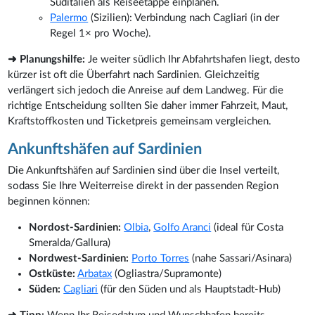
Süditalien als Reiseetappe einplanen.
Palermo
(Sizilien): Verbindung nach Cagliari (in der
Regel 1× pro Woche).
➜ Planungshilfe:
Je weiter südlich Ihr Abfahrtshafen liegt, desto
kürzer ist oft die Überfahrt nach Sardinien. Gleichzeitig
verlängert sich jedoch die Anreise auf dem Landweg. Für die
richtige Entscheidung sollten Sie daher immer Fahrzeit, Maut,
Kraftstoffkosten und Ticketpreis gemeinsam vergleichen.
Ankunftshäfen auf Sardinien
Die Ankunftshäfen auf Sardinien sind über die Insel verteilt,
sodass Sie Ihre Weiterreise direkt in der passenden Region
beginnen können:
Nordost-Sardinien:
Olbia
,
Golfo Aranci
(ideal für Costa
Smeralda/Gallura)
Nordwest-Sardinien:
Porto Torres
(nahe Sassari/Asinara)
Ostküste:
Arbatax
(Ogliastra/Supramonte)
Süden:
Cagliari
(für den Süden und als Hauptstadt-Hub)