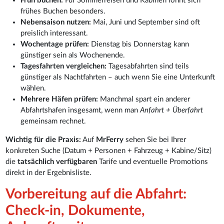
Früh buchen:
Für Sommerreisen und Kabinen lohnt sich
frühes Buchen besonders.
Nebensaison nutzen:
Mai, Juni und September sind oft
preislich interessant.
Wochentage prüfen:
Dienstag bis Donnerstag kann
günstiger sein als Wochenende.
Tagesfahrten vergleichen:
Tagesabfahrten sind teils
günstiger als Nachtfahrten – auch wenn Sie eine Unterkunft
wählen.
Mehrere Häfen prüfen:
Manchmal spart ein anderer
Abfahrtshafen insgesamt, wenn man
Anfahrt + Überfahrt
gemeinsam rechnet.
Wichtig für die Praxis:
Auf
MrFerry
sehen Sie bei Ihrer
konkreten Suche (Datum + Personen + Fahrzeug + Kabine/Sitz)
die
tatsächlich verfügbaren
Tarife und eventuelle Promotions
direkt in der Ergebnisliste.
Vorbereitung auf die Abfahrt:
Check-in, Dokumente,