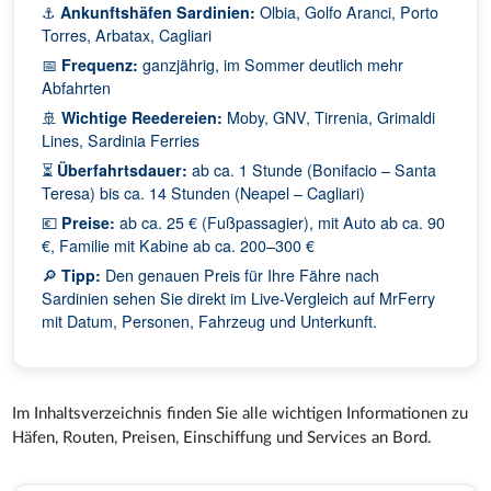
⚓
Ankunftshäfen Sardinien:
Olbia, Golfo Aranci, Porto
Torres, Arbatax, Cagliari
📅
Frequenz:
ganzjährig, im Sommer deutlich mehr
Abfahrten
🚢
Wichtige Reedereien:
Moby, GNV, Tirrenia, Grimaldi
Lines, Sardinia Ferries
⏳
Überfahrtsdauer:
ab ca. 1 Stunde (Bonifacio – Santa
Teresa) bis ca. 14 Stunden (Neapel – Cagliari)
💶
Preise:
ab ca. 25 € (Fußpassagier), mit Auto ab ca. 90
€, Familie mit Kabine ab ca. 200–300 €
🔎
Tipp:
Den genauen Preis für Ihre Fähre nach
Sardinien sehen Sie direkt im Live-Vergleich auf MrFerry
mit Datum, Personen, Fahrzeug und Unterkunft.
Im Inhaltsverzeichnis finden Sie alle wichtigen Informationen zu
Häfen, Routen, Preisen, Einschiffung und Services an Bord.