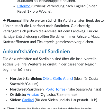
Süditalien als Reiseetappe einplanen.
Palermo
(Sizilien): Verbindung nach Cagliari (in der
Regel 1× pro Woche).
➜ Planungshilfe:
Je weiter südlich Ihr Abfahrtshafen liegt, desto
kürzer ist oft die Überfahrt nach Sardinien. Gleichzeitig
verlängert sich jedoch die Anreise auf dem Landweg. Für die
richtige Entscheidung sollten Sie daher immer Fahrzeit, Maut,
Kraftstoffkosten und Ticketpreis gemeinsam vergleichen.
Ankunftshäfen auf Sardinien
Die Ankunftshäfen auf Sardinien sind über die Insel verteilt,
sodass Sie Ihre Weiterreise direkt in der passenden Region
beginnen können:
Nordost-Sardinien:
Olbia
,
Golfo Aranci
(ideal für Costa
Smeralda/Gallura)
Nordwest-Sardinien:
Porto Torres
(nahe Sassari/Asinara)
Ostküste:
Arbatax
(Ogliastra/Supramonte)
Süden:
Cagliari
(für den Süden und als Hauptstadt-Hub)