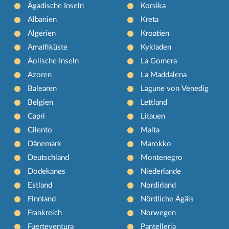
Ägadische Inseln
Korsika
Albanien
Kreta
Algerien
Kroatien
Amalfiküste
Kykladen
Äolische Inseln
La Gomera
Azoren
La Maddalena
Balearen
Lagune von Venedig
Belgien
Lettland
Capri
Litauen
Cilento
Malta
Dänemark
Marokko
Deutschland
Montenegro
Dodekanes
Niederlande
Estland
Nordirland
Finnland
Nördliche Ägäis
Frankreich
Norwegen
Fuerteventura
Pantelleria