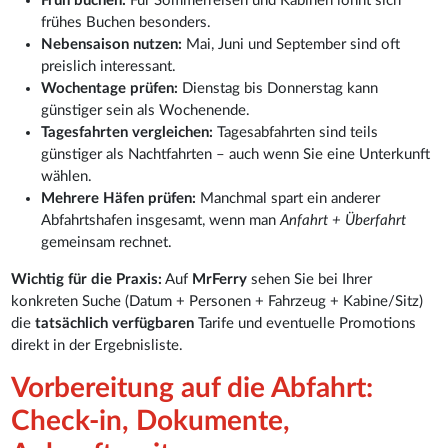
Früh buchen:
Für Sommerreisen und Kabinen lohnt sich
frühes Buchen besonders.
Nebensaison nutzen:
Mai, Juni und September sind oft
preislich interessant.
Wochentage prüfen:
Dienstag bis Donnerstag kann
günstiger sein als Wochenende.
Tagesfahrten vergleichen:
Tagesabfahrten sind teils
günstiger als Nachtfahrten – auch wenn Sie eine Unterkunft
wählen.
Mehrere Häfen prüfen:
Manchmal spart ein anderer
Abfahrtshafen insgesamt, wenn man
Anfahrt + Überfahrt
gemeinsam rechnet.
Wichtig für die Praxis:
Auf
MrFerry
sehen Sie bei Ihrer
konkreten Suche (Datum + Personen + Fahrzeug + Kabine/Sitz)
die
tatsächlich verfügbaren
Tarife und eventuelle Promotions
direkt in der Ergebnisliste.
Vorbereitung auf die Abfahrt:
Check-in, Dokumente,