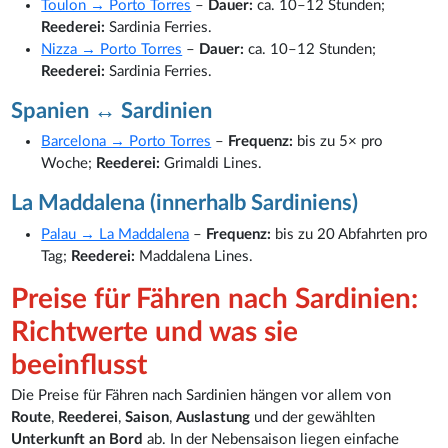
Toulon → Porto Torres
–
Dauer:
ca. 10–12 Stunden;
Reederei:
Sardinia Ferries.
Nizza → Porto Torres
–
Dauer:
ca. 10–12 Stunden;
Reederei:
Sardinia Ferries.
Spanien ↔ Sardinien
Barcelona → Porto Torres
–
Frequenz:
bis zu 5× pro
Woche;
Reederei:
Grimaldi Lines.
La Maddalena (innerhalb Sardiniens)
Palau → La Maddalena
–
Frequenz:
bis zu 20 Abfahrten pro
Tag;
Reederei:
Maddalena Lines.
Preise für Fähren nach Sardinien:
Richtwerte und was sie
beeinflusst
Die Preise für Fähren nach Sardinien hängen vor allem von
Route
,
Reederei
,
Saison
,
Auslastung
und der gewählten
Unterkunft an Bord
ab. In der Nebensaison liegen einfache