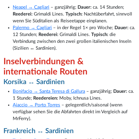
Neapel → Cagliari
– ganzjährig;
Dauer:
ca. 14 Stunden;
Reederei:
Grimaldi Lines.
Typisch:
Nachtüberfahrt, sinnvoll
wenn Sie Süditalien als Reiseetappe einplanen.
Palermo → Cagliari
– in der Regel 1× pro Woche;
Dauer:
ca.
12 Stunden;
Reederei:
Grimaldi Lines.
Typisch:
die
Verbindung zwischen den zwei großen italienischen Inseln
(Sizilien ↔ Sardinien).
Inselverbindungen &
internationale Routen
Korsika ↔ Sardinien
Bonifacio → Santa Teresa di Gallura
– ganzjährig;
Dauer:
ca.
1 Stunde;
Reedereien:
Moby, Ichnusa Lines.
Ajaccio → Porto Torres
– gelegentlich/saisonal (wenn
verfügbar sehen Sie die Abfahrten direkt im Vergleich auf
MrFerry).
Frankreich ↔ Sardinien