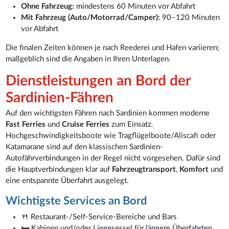
Ohne Fahrzeug:
mindestens 60 Minuten vor Abfahrt
Mit Fahrzeug (Auto/Motorrad/Camper):
90–120 Minuten
vor Abfahrt
Die finalen Zeiten können je nach Reederei und Hafen variieren;
maßgeblich sind die Angaben in Ihren Unterlagen.
Dienstleistungen an Bord der
Sardinien-Fähren
Auf den wichtigsten Fähren nach Sardinien kommen moderne
Fast Ferries
und
Cruise Ferries
zum Einsatz.
Hochgeschwindigkeitsboote wie Tragflügelboote/Aliscafi oder
Katamarane sind auf den klassischen Sardinien-
Autofährverbindungen in der Regel nicht vorgesehen. Dafür sind
die Hauptverbindungen klar auf
Fahrzeugtransport
,
Komfort
und
eine entspannte Überfahrt ausgelegt.
Wichtigste Services an Bord
🍴 Restaurant-/Self-Service-Bereiche und Bars
🛏️ Kabinen und/oder Liegesessel für längere Überfahrten