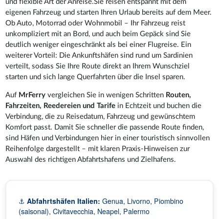
und flexible Art der Anreise.Sie reisen entspannt mit dem
eigenen Fahrzeug und starten Ihren Urlaub bereits auf dem Meer.
Ob Auto, Motorrad oder Wohnmobil – Ihr Fahrzeug reist
unkompliziert mit an Bord, und auch beim Gepäck sind Sie
deutlich weniger eingeschränkt als bei einer Flugreise. Ein
weiterer Vorteil: Die Ankunftshäfen sind rund um Sardinien
verteilt, sodass Sie Ihre Route direkt an Ihrem Wunschziel
starten und sich lange Querfahrten über die Insel sparen.
Auf
MrFerry
vergleichen Sie in wenigen Schritten
Routen,
Fahrzeiten, Reedereien und Tarife
in Echtzeit und buchen die
Verbindung, die zu Reisedatum, Fahrzeug und gewünschtem
Komfort passt. Damit Sie schneller die passende Route finden,
sind Häfen und Verbindungen hier in einer touristisch sinnvollen
Reihenfolge dargestellt – mit klaren Praxis-Hinweisen zur
Auswahl des richtigen Abfahrtshafens und Zielhafens.
⚓
Abfahrtshäfen Italien:
Genua, Livorno, Piombino
(saisonal), Civitavecchia, Neapel, Palermo