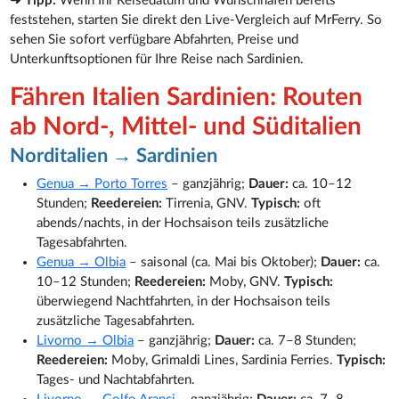
➜ Tipp:
Wenn Ihr Reisedatum und Wunschhafen bereits
feststehen, starten Sie direkt den Live-Vergleich auf MrFerry. So
sehen Sie sofort verfügbare Abfahrten, Preise und
Unterkunftsoptionen für Ihre Reise nach Sardinien.
Fähren Italien Sardinien: Routen
ab Nord-, Mittel- und Süditalien
Norditalien → Sardinien
Genua → Porto Torres
– ganzjährig;
Dauer:
ca. 10–12
Stunden;
Reedereien:
Tirrenia, GNV.
Typisch:
oft
abends/nachts, in der Hochsaison teils zusätzliche
Tagesabfahrten.
Genua → Olbia
– saisonal (ca. Mai bis Oktober);
Dauer:
ca.
10–12 Stunden;
Reedereien:
Moby, GNV.
Typisch:
überwiegend Nachtfahrten, in der Hochsaison teils
zusätzliche Tagesabfahrten.
Livorno → Olbia
– ganzjährig;
Dauer:
ca. 7–8 Stunden;
Reedereien:
Moby, Grimaldi Lines, Sardinia Ferries.
Typisch:
Tages- und Nachtabfahrten.