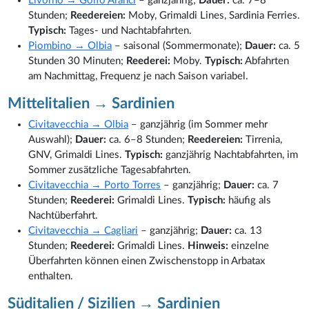
Livorno → Golfo Aranci
– ganzjährig;
Dauer:
ca. 7–8
Stunden;
Reedereien:
Moby, Grimaldi Lines, Sardinia Ferries.
Typisch:
Tages- und Nachtabfahrten.
Piombino → Olbia
– saisonal (Sommermonate);
Dauer:
ca. 5
Stunden 30 Minuten;
Reederei:
Moby.
Typisch:
Abfahrten
am Nachmittag, Frequenz je nach Saison variabel.
Mittelitalien → Sardinien
Civitavecchia → Olbia
– ganzjährig (im Sommer mehr
Auswahl);
Dauer:
ca. 6–8 Stunden;
Reedereien:
Tirrenia,
GNV, Grimaldi Lines.
Typisch:
ganzjährig Nachtabfahrten, im
Sommer zusätzliche Tagesabfahrten.
Civitavecchia → Porto Torres
– ganzjährig;
Dauer:
ca. 7
Stunden;
Reederei:
Grimaldi Lines.
Typisch:
häufig als
Nachtüberfahrt.
Civitavecchia → Cagliari
– ganzjährig;
Dauer:
ca. 13
Stunden;
Reederei:
Grimaldi Lines.
Hinweis:
einzelne
Überfahrten können einen Zwischenstopp in Arbatax
enthalten.
Süditalien / Sizilien → Sardinien