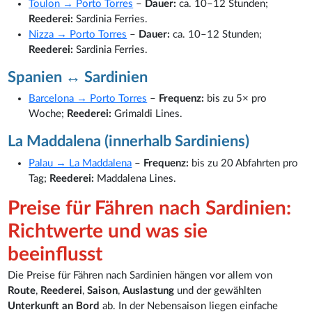
Toulon → Porto Torres
–
Dauer:
ca. 10–12 Stunden;
Reederei:
Sardinia Ferries.
Nizza → Porto Torres
–
Dauer:
ca. 10–12 Stunden;
Reederei:
Sardinia Ferries.
Spanien ↔ Sardinien
Barcelona → Porto Torres
–
Frequenz:
bis zu 5× pro
Woche;
Reederei:
Grimaldi Lines.
La Maddalena (innerhalb Sardiniens)
Palau → La Maddalena
–
Frequenz:
bis zu 20 Abfahrten pro
Tag;
Reederei:
Maddalena Lines.
Preise für Fähren nach Sardinien:
Richtwerte und was sie
beeinflusst
Die Preise für Fähren nach Sardinien hängen vor allem von
Route
,
Reederei
,
Saison
,
Auslastung
und der gewählten
Unterkunft an Bord
ab. In der Nebensaison liegen einfache