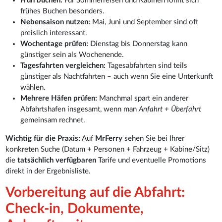
Früh buchen:
Für Sommerreisen und Kabinen lohnt sich
frühes Buchen besonders.
Nebensaison nutzen:
Mai, Juni und September sind oft
preislich interessant.
Wochentage prüfen:
Dienstag bis Donnerstag kann
günstiger sein als Wochenende.
Tagesfahrten vergleichen:
Tagesabfahrten sind teils
günstiger als Nachtfahrten – auch wenn Sie eine Unterkunft
wählen.
Mehrere Häfen prüfen:
Manchmal spart ein anderer
Abfahrtshafen insgesamt, wenn man
Anfahrt + Überfahrt
gemeinsam rechnet.
Wichtig für die Praxis:
Auf
MrFerry
sehen Sie bei Ihrer
konkreten Suche (Datum + Personen + Fahrzeug + Kabine/Sitz)
die
tatsächlich verfügbaren
Tarife und eventuelle Promotions
direkt in der Ergebnisliste.
Vorbereitung auf die Abfahrt:
Check-in, Dokumente,