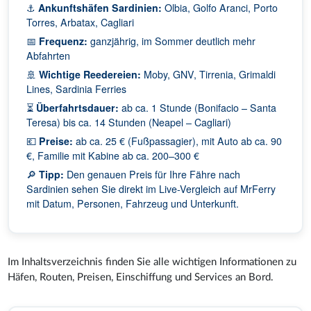
⚓
Ankunftshäfen Sardinien:
Olbia, Golfo Aranci, Porto
Torres, Arbatax, Cagliari
📅
Frequenz:
ganzjährig, im Sommer deutlich mehr
Abfahrten
🚢
Wichtige Reedereien:
Moby, GNV, Tirrenia, Grimaldi
Lines, Sardinia Ferries
⏳
Überfahrtsdauer:
ab ca. 1 Stunde (Bonifacio – Santa
Teresa) bis ca. 14 Stunden (Neapel – Cagliari)
💶
Preise:
ab ca. 25 € (Fußpassagier), mit Auto ab ca. 90
€, Familie mit Kabine ab ca. 200–300 €
🔎
Tipp:
Den genauen Preis für Ihre Fähre nach
Sardinien sehen Sie direkt im Live-Vergleich auf MrFerry
mit Datum, Personen, Fahrzeug und Unterkunft.
Im Inhaltsverzeichnis finden Sie alle wichtigen Informationen zu
Häfen, Routen, Preisen, Einschiffung und Services an Bord.