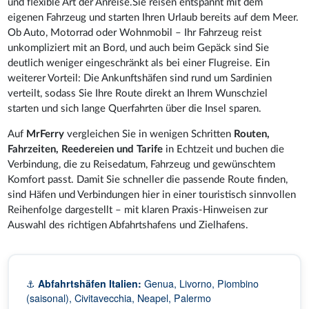
und flexible Art der Anreise.Sie reisen entspannt mit dem
eigenen Fahrzeug und starten Ihren Urlaub bereits auf dem Meer.
Ob Auto, Motorrad oder Wohnmobil – Ihr Fahrzeug reist
unkompliziert mit an Bord, und auch beim Gepäck sind Sie
deutlich weniger eingeschränkt als bei einer Flugreise. Ein
weiterer Vorteil: Die Ankunftshäfen sind rund um Sardinien
verteilt, sodass Sie Ihre Route direkt an Ihrem Wunschziel
starten und sich lange Querfahrten über die Insel sparen.
Auf
MrFerry
vergleichen Sie in wenigen Schritten
Routen,
Fahrzeiten, Reedereien und Tarife
in Echtzeit und buchen die
Verbindung, die zu Reisedatum, Fahrzeug und gewünschtem
Komfort passt. Damit Sie schneller die passende Route finden,
sind Häfen und Verbindungen hier in einer touristisch sinnvollen
Reihenfolge dargestellt – mit klaren Praxis-Hinweisen zur
Auswahl des richtigen Abfahrtshafens und Zielhafens.
⚓
Abfahrtshäfen Italien:
Genua, Livorno, Piombino
(saisonal), Civitavecchia, Neapel, Palermo