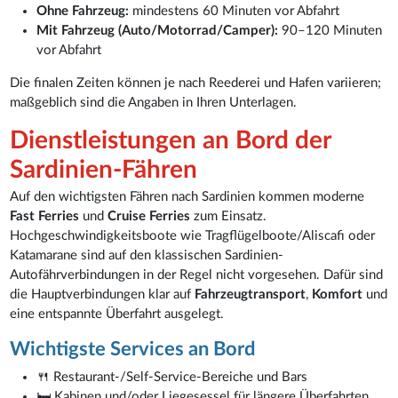
Ohne Fahrzeug:
mindestens 60 Minuten vor Abfahrt
Mit Fahrzeug (Auto/Motorrad/Camper):
90–120 Minuten
vor Abfahrt
Die finalen Zeiten können je nach Reederei und Hafen variieren;
maßgeblich sind die Angaben in Ihren Unterlagen.
Dienstleistungen an Bord der
Sardinien-Fähren
Auf den wichtigsten Fähren nach Sardinien kommen moderne
Fast Ferries
und
Cruise Ferries
zum Einsatz.
Hochgeschwindigkeitsboote wie Tragflügelboote/Aliscafi oder
Katamarane sind auf den klassischen Sardinien-
Autofährverbindungen in der Regel nicht vorgesehen. Dafür sind
die Hauptverbindungen klar auf
Fahrzeugtransport
,
Komfort
und
eine entspannte Überfahrt ausgelegt.
Wichtigste Services an Bord
🍴 Restaurant-/Self-Service-Bereiche und Bars
🛏️ Kabinen und/oder Liegesessel für längere Überfahrten