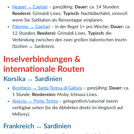
Neapel → Cagliari
– ganzjährig;
Dauer:
ca. 14 Stunden;
Reederei:
Grimaldi Lines.
Typisch:
Nachtüberfahrt, sinnvoll
wenn Sie Süditalien als Reiseetappe einplanen.
Palermo → Cagliari
– in der Regel 1× pro Woche;
Dauer:
ca.
12 Stunden;
Reederei:
Grimaldi Lines.
Typisch:
die
Verbindung zwischen den zwei großen italienischen Inseln
(Sizilien ↔ Sardinien).
Inselverbindungen &
internationale Routen
Korsika ↔ Sardinien
Bonifacio → Santa Teresa di Gallura
– ganzjährig;
Dauer:
ca.
1 Stunde;
Reedereien:
Moby, Ichnusa Lines.
Ajaccio → Porto Torres
– gelegentlich/saisonal (wenn
verfügbar sehen Sie die Abfahrten direkt im Vergleich auf
MrFerry).
Frankreich ↔ Sardinien