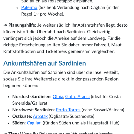
Süditalien als Reiseetappe einplanen.
Palermo
(Sizilien): Verbindung nach Cagliari (in der
Regel 1× pro Woche).
➜ Planungshilfe:
Je weiter südlich Ihr Abfahrtshafen liegt, desto
kürzer ist oft die Überfahrt nach Sardinien. Gleichzeitig
verlängert sich jedoch die Anreise auf dem Landweg. Für die
richtige Entscheidung sollten Sie daher immer Fahrzeit, Maut,
Kraftstoffkosten und Ticketpreis gemeinsam vergleichen.
Ankunftshäfen auf Sardinien
Die Ankunftshäfen auf Sardinien sind über die Insel verteilt,
sodass Sie Ihre Weiterreise direkt in der passenden Region
beginnen können:
Nordost-Sardinien:
Olbia
,
Golfo Aranci
(ideal für Costa
Smeralda/Gallura)
Nordwest-Sardinien:
Porto Torres
(nahe Sassari/Asinara)
Ostküste:
Arbatax
(Ogliastra/Supramonte)
Süden:
Cagliari
(für den Süden und als Hauptstadt-Hub)