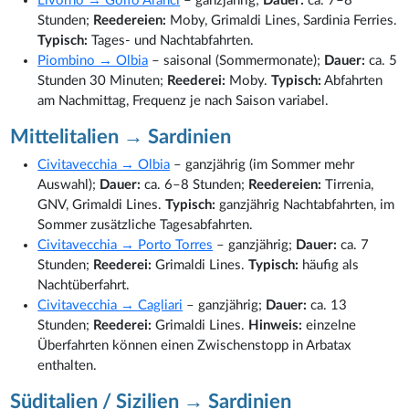
Livorno → Golfo Aranci
– ganzjährig;
Dauer:
ca. 7–8
Stunden;
Reedereien:
Moby, Grimaldi Lines, Sardinia Ferries.
Typisch:
Tages- und Nachtabfahrten.
Piombino → Olbia
– saisonal (Sommermonate);
Dauer:
ca. 5
Stunden 30 Minuten;
Reederei:
Moby.
Typisch:
Abfahrten
am Nachmittag, Frequenz je nach Saison variabel.
Mittelitalien → Sardinien
Civitavecchia → Olbia
– ganzjährig (im Sommer mehr
Auswahl);
Dauer:
ca. 6–8 Stunden;
Reedereien:
Tirrenia,
GNV, Grimaldi Lines.
Typisch:
ganzjährig Nachtabfahrten, im
Sommer zusätzliche Tagesabfahrten.
Civitavecchia → Porto Torres
– ganzjährig;
Dauer:
ca. 7
Stunden;
Reederei:
Grimaldi Lines.
Typisch:
häufig als
Nachtüberfahrt.
Civitavecchia → Cagliari
– ganzjährig;
Dauer:
ca. 13
Stunden;
Reederei:
Grimaldi Lines.
Hinweis:
einzelne
Überfahrten können einen Zwischenstopp in Arbatax
enthalten.
Süditalien / Sizilien → Sardinien