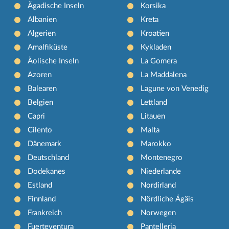
Ägadische Inseln
Korsika
Albanien
Kreta
Algerien
Kroatien
Amalfiküste
Kykladen
Äolische Inseln
La Gomera
Azoren
La Maddalena
Balearen
Lagune von Venedig
Belgien
Lettland
Capri
Litauen
Cilento
Malta
Dänemark
Marokko
Deutschland
Montenegro
Dodekanes
Niederlande
Estland
Nordirland
Finnland
Nördliche Ägäis
Frankreich
Norwegen
Fuerteventura
Pantelleria