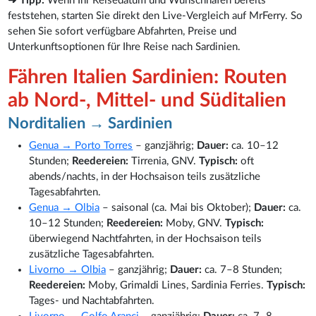
➜ Tipp:
Wenn Ihr Reisedatum und Wunschhafen bereits
feststehen, starten Sie direkt den Live-Vergleich auf MrFerry. So
sehen Sie sofort verfügbare Abfahrten, Preise und
Unterkunftsoptionen für Ihre Reise nach Sardinien.
Fähren Italien Sardinien: Routen
ab Nord-, Mittel- und Süditalien
Norditalien → Sardinien
Genua → Porto Torres
– ganzjährig;
Dauer:
ca. 10–12
Stunden;
Reedereien:
Tirrenia, GNV.
Typisch:
oft
abends/nachts, in der Hochsaison teils zusätzliche
Tagesabfahrten.
Genua → Olbia
– saisonal (ca. Mai bis Oktober);
Dauer:
ca.
10–12 Stunden;
Reedereien:
Moby, GNV.
Typisch:
überwiegend Nachtfahrten, in der Hochsaison teils
zusätzliche Tagesabfahrten.
Livorno → Olbia
– ganzjährig;
Dauer:
ca. 7–8 Stunden;
Reedereien:
Moby, Grimaldi Lines, Sardinia Ferries.
Typisch:
Tages- und Nachtabfahrten.