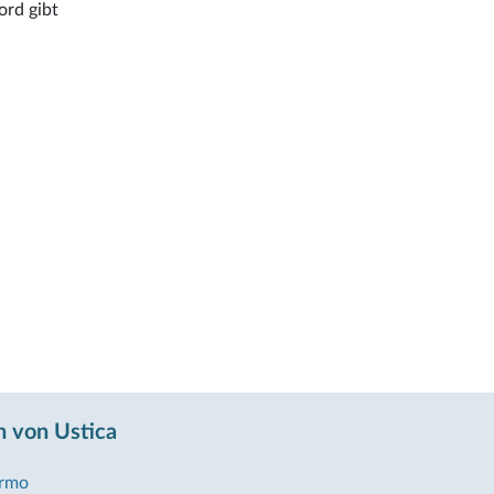
ord gibt
 von Ustica
ermo