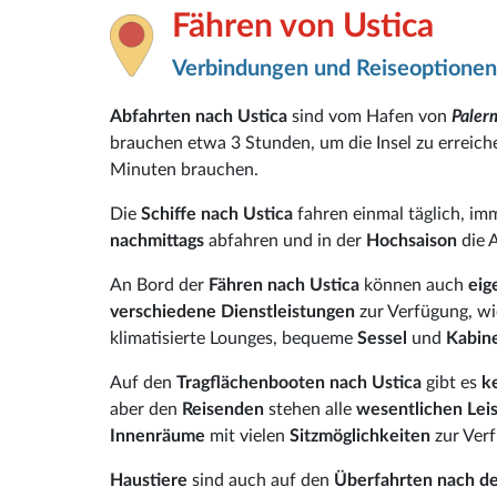
Fähren von Ustica
Verbindungen und Reiseoptionen
Abfahrten nach Ustica
sind vom Hafen von
Pale
brauchen etwa 3 Stunden, um die Insel zu erreic
Minuten brauchen.
Die
Schiffe nach Ustica
fahren einmal täglich, i
nachmittags
abfahren und in der
Hochsaison
die 
An Bord der
Fähren nach Ustica
können auch
eig
verschiedene Dienstleistungen
zur Verfügung, wi
klimatisierte Lounges, bequeme
Sessel
und
Kabin
Auf den
Tragflächenbooten nach Ustica
gibt es
k
aber den
Reisenden
stehen alle
wesentlichen Lei
Innenräume
mit vielen
Sitzmöglichkeiten
zur Ver
Haustiere
sind auch auf den
Überfahrten nach der