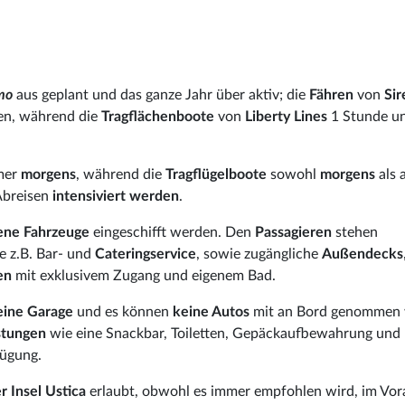
rmo
aus geplant und das ganze Jahr über aktiv; die
Fähren
von
Si
hen, während die
Tragflächenboote
von
Liberty Lines
1 Stunde u
mmer
morgens
, während die
Tragflügelboote
sowohl
morgens
als 
Abreisen
intensiviert werden
.
ene Fahrzeuge
eingeschifft werden. Den
Passagieren
stehen
e z.B. Bar- und
Cateringservice
, sowie zugängliche
Außendecks
en
mit exklusivem Zugang und eigenem Bad.
eine Garage
und es können
keine Autos
mit an Bord genommen 
stungen
wie eine Snackbar, Toiletten, Gepäckaufbewahrung und
fügung.
 Insel Ustica
erlaubt, obwohl es immer empfohlen wird, im Vor