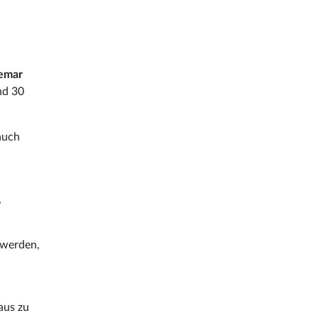
remar
nd 30
auch
,
werden,
aus zu