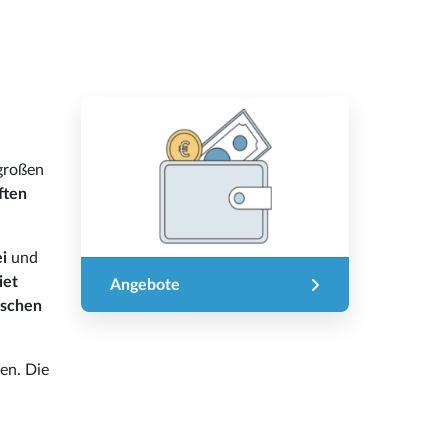
 großen
ften
ei
und
iet
Angebote
ischen
hen. Die