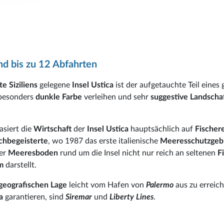
d bis zu 12 Abfahrten
te
Siziliens
gelegene
Insel Ustica
ist der aufgetauchte Teil eines
 besonders
dunkle Farbe
verleihen und sehr
suggestive Landscha
asiert die
Wirtschaft
der
Insel Ustica
hauptsächlich auf
Fischer
chbegeisterte
, wo 1987 das erste italienische
Meeresschutzgeb
der
Meeresboden
rund um die Insel nicht nur reich an seltenen
F
um
darstellt.
geografischen Lage
leicht vom Hafen von
Palermo
aus zu erreic
a
garantieren, sind
Siremar
und
Liberty Lines
.