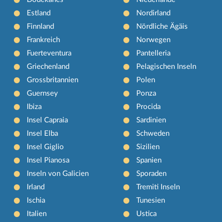
Estland
Nordirland
Finnland
Nördliche Ägäis
Frankreich
Norwegen
Fuerteventura
Pantelleria
Griechenland
Pelagischen Inseln
Grossbritannien
Polen
Guernsey
Ponza
Ibiza
Procida
Insel Capraia
Sardinien
Insel Elba
Schweden
Insel Giglio
Sizilien
Insel Pianosa
Spanien
Inseln von Galicien
Sporaden
Irland
Tremiti Inseln
Ischia
Tunesien
Italien
Ustica