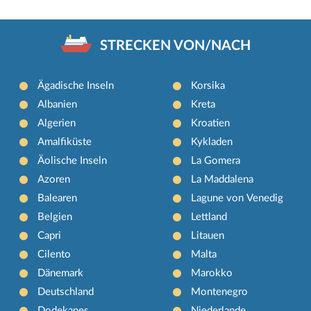
STRECKEN VON/NACH
Ägadische Inseln
Korsika
Albanien
Kreta
Algerien
Kroatien
Amalfiküste
Kykladen
Äolische Inseln
La Gomera
Azoren
La Maddalena
Balearen
Lagune von Venedig
Belgien
Lettland
Capri
Litauen
Cilento
Malta
Dänemark
Marokko
Deutschland
Montenegro
Dodekanes
Niederlande