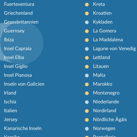
Fuerteventura
Kreta
Griechenland
Kroatien
Grossbritannien
Kykladen
Guernsey
La Gomera
Ibiza
La Maddalena
Insel Capraia
Lagune von Venedig
Insel Elba
Lettland
Insel Giglio
Litauen
Insel Pianosa
Malta
Inseln von Galicien
Marokko
Irland
Montenegro
Ischia
Niederlande
Italien
Nordirland
Jersey
Nördliche Ägäis
Kanarische Inseln
Norwegen