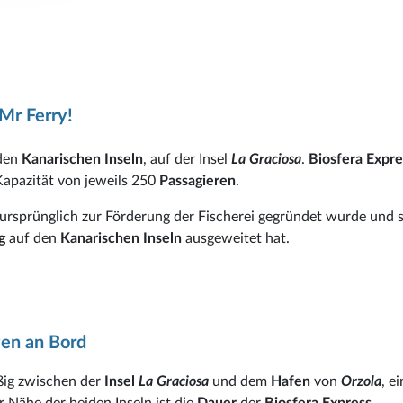
Mr Ferry!
 den
Kanarischen Inseln
, auf der Insel
La Graciosa
.
Biosfera Expre
Kapazität von jeweils 250
Passagieren
.
ursprünglich zur Förderung der Fischerei gegründet wurde und 
ng
auf den
Kanarischen Inseln
ausgeweitet hat.
gen an Bord
ßig zwischen der
Insel
La Graciosa
und dem
Hafen
von
Orzola
, e
r Nähe der beiden Inseln ist die
Dauer
der
Biosfera Express