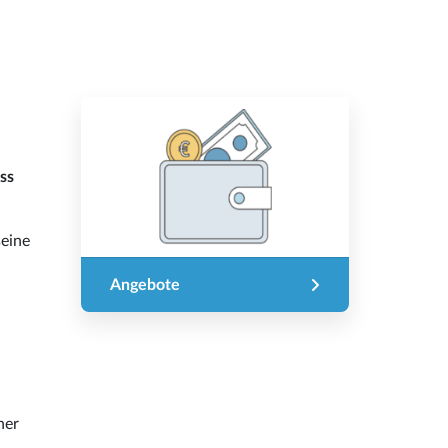
ss
seine
Angebote
iner