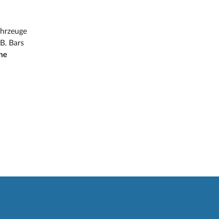
ahrzeuge
 B. Bars
che