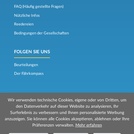
FAQ (Häufig gestellte Fragen)
Nützliche Infos
Reedereien
Bedingungen der Gesellschaften
FOLGEN SIE UNS
Beurteilungen
Der Fährkompass
Wir verwenden technische Cookies, eigene oder von Dritten, um
den Datenverkehr auf dieser Website zu analysieren, Ihr
Surferlebnis zu verbessern und Ihnen personalisierte Werbung
© 2026 Mr Ferry wird von Prenotazioni24 s.r.l. verwaltet
anzuzeigen. Sie können alle Cookies akzeptieren, ablehnen oder Ihre
Geschäftssitz: Via Bonistallo, 50b - 50053 Empoli (FI)
Präferenzen verwalten.
Mehr erfahren
Betriebsstätte: Via Casa del Duca, 1 - 57037 Portoferraio (LI)
P.IVA/C.F./Iscr. Reg. Imp. CCIAA Liv. 01512130491 | Nr. REA CCIA FI - 699553