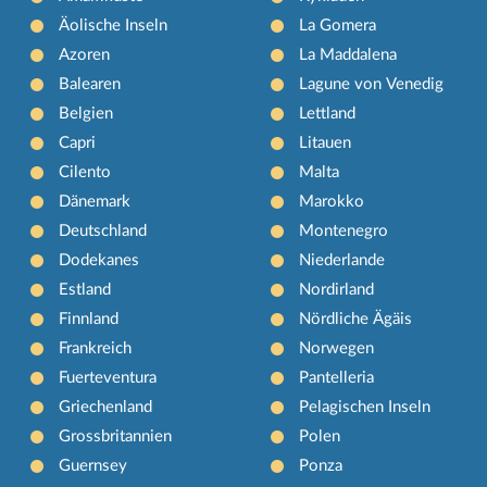
Äolische Inseln
La Gomera
Azoren
La Maddalena
Balearen
Lagune von Venedig
Belgien
Lettland
Capri
Litauen
Cilento
Malta
Dänemark
Marokko
Deutschland
Montenegro
Dodekanes
Niederlande
Estland
Nordirland
Finnland
Nördliche Ägäis
Frankreich
Norwegen
Fuerteventura
Pantelleria
Griechenland
Pelagischen Inseln
Grossbritannien
Polen
Guernsey
Ponza