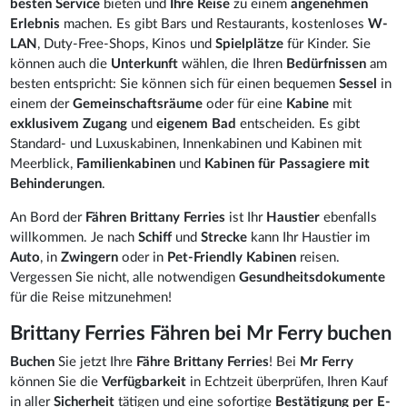
besten Service
bieten und
Ihre Reise
zu einem
angenehmen
Erlebnis
machen. Es gibt Bars und Restaurants, kostenloses
W-
LAN
, Duty-Free-Shops, Kinos und
Spielplätze
für Kinder. Sie
können auch die
Unterkunft
wählen, die Ihren
Bedürfnissen
am
besten entspricht: Sie können sich für einen bequemen
Sessel
in
einem der
Gemeinschaftsräume
oder für eine
Kabine
mit
exklusivem Zugang
und
eigenem Bad
entscheiden. Es gibt
Standard- und Luxuskabinen, Innenkabinen und Kabinen mit
Meerblick,
Familienkabinen
und
Kabinen für Passagiere mit
Behinderungen
.
An Bord der
Fähren Brittany Ferries
ist Ihr
Haustier
ebenfalls
willkommen. Je nach
Schiff
und
Strecke
kann Ihr Haustier im
Auto
, in
Zwingern
oder in
Pet-Friendly Kabinen
reisen.
Vergessen Sie nicht, alle notwendigen
Gesundheitsdokumente
für die Reise mitzunehmen!
Brittany Ferries Fähren bei Mr Ferry buchen
Buchen
Sie jetzt Ihre
Fähre Brittany Ferries
! Bei
Mr Ferry
können Sie die
Verfügbarkeit
in Echtzeit überprüfen, Ihren Kauf
in aller
Sicherheit
tätigen und eine sofortige
Bestätigung per E-