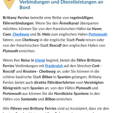
Verbindungen und Dienstleistungen an
Bord
Brittany Ferries
betreibt eine Reihe von
regelmäßigen
Fährverbindungen
. Wenn Sie den
Ärmelkanal
überqueren
möchten, können Sie von den französischen Häfen
Le
Havre
,
Caen
,
Cherbourg
und
St. Malo
zum englischen Hafen
Portsmouth
fahren, von
Cherbourg
in die englische Stadt
Poole
reisen oder
von der französischen Stadt
Roscoff
den englischen Hafen von
Plymouth
erreichen.
Wenn Ihre
Reise in
Irland
beginnt, bietet die
Fähre Brittany
Ferries
Verbindungen mit
Frankreich
auf den Strecken
Cork -
Roscoff
und
Rosslare - Cherbourg
an, oder Sie können in die
schöne baskische Stadt
Bilbao
in
Spanien
gelangen. Brittany
Ferries bietet auch
direkte Fährüberfahrten
vom
Vereinigten
Königreich
nach
Spanien
an; von den Häfen
Plymouth
und
Portsmouth
aus können Sie die
Nordküste Spaniens
in den
Häfen von
Santander
und
Bilbao
erreichen.
Alle
Fähren von Brittany Ferries
sind so konzipiert, dass sie den