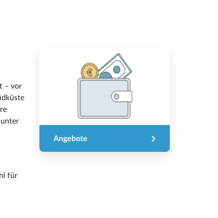
t – vor
üdküste
re
 unter
Angebote
l für