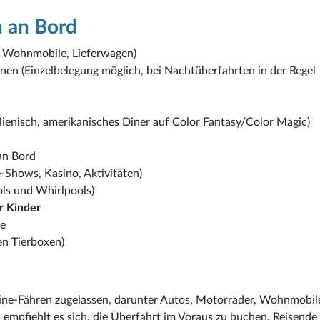
n an Bord
, Wohnmobile, Lieferwagen)
nen (Einzelbelegung möglich, bei Nachtüberfahrten in der Regel
talienisch, amerikanisches Diner auf Color Fantasy/Color Magic)
an Bord
e-Shows, Kasino, Aktivitäten)
ols und Whirlpools)
r Kinder
ge
en Tierboxen)
Line-Fähren zugelassen, darunter Autos, Motorräder, Wohnmobil
, empfiehlt es sich, die Überfahrt im Voraus zu buchen. Reisende