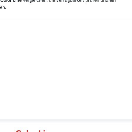
n
Color Line
vergleichen, die Verfügbarkeit prüfen und ein
en.