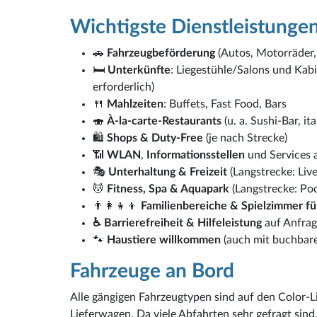
Wichtigste Dienstleistunge
🚗
Fahrzeugbeförderung
(Autos, Motorräder
🛏
Unterkünfte
: Liegestühle/Salons und Kabi
erforderlich)
🍴
Mahlzeiten
: Buffets, Fast Food, Bars
🍣
À-la-carte-Restaurants
(u. a. Sushi-Bar, i
🛍️
Shops & Duty-Free
(je nach Strecke)
📶
WLAN
,
Informationsstellen
und Services 
🎭
Unterhaltung & Freizeit
(Langstrecke: Liv
💆
Fitness, Spa & Aquapark
(Langstrecke: Po
👨‍👩‍👧‍👦
Familienbereiche & Spielzimmer fü
♿ Barrierefreiheit & Hilfeleistung
auf Anfra
🐾
Haustiere willkommen
(auch mit buchbar
Fahrzeuge an Bord
Alle gängigen Fahrzeugtypen sind auf den Color-
Lieferwagen. Da viele Abfahrten sehr gefragt sind