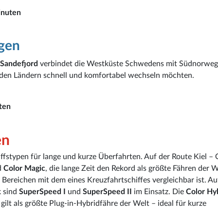
inuten
gen
Sandefjord
verbindet die Westküste Schwedens mit Südnorwe
eiden Ländern schnell und komfortabel wechseln möchten.
ten
en
iffstypen für lange und kurze Überfahrten. Auf der Route Kiel – 
d
Color Magic
, die lange Zeit den Rekord als größte Fähren der W
n Bereichen mit dem eines Kreuzfahrtschiffes vergleichbar ist. A
 sind
SuperSpeed I
und
SuperSpeed II
im Einsatz. Die
Color Hy
lt als größte Plug-in-Hybridfähre der Welt – ideal für kurze