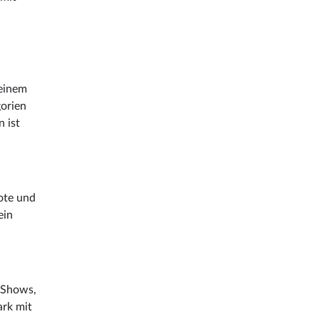
 einem
gorien
n ist
ote und
 ein
e-Shows,
ark mit