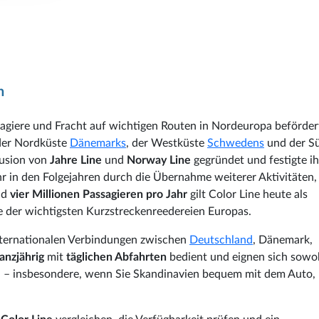
n
sagiere und Fracht auf wichtigen Routen in Nordeuropa beförder
 der Nordküste
Dänemarks
, der Westküste
Schwedens
und der S
Fusion von
Jahre Line
und
Norway Line
gegründet und festigte ih
r in den Folgejahren durch die Übernahme weiterer Aktivitäten,
nd
vier Millionen Passagieren pro Jahr
gilt Color Line heute als
 der wichtigsten Kurzstreckenreedereien Europas.
ternationalen Verbindungen zwischen
Deutschland
, Dänemark,
anzjährig
mit
täglichen Abfahrten
bedient und eignen sich sowoh
en – insbesondere, wenn Sie Skandinavien bequem mit dem Auto,