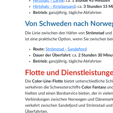
Hirtshals – Larvik
:
ca.
1 Stunde 45 Minuten
Hirtshals – Kristiansand
:
ca.
3 Stunden 15 M
Betrieb:
ganzjährig, tägliche Abfahrten
Von Schweden nach Norwe
Die Linie zwischen den Häfen von
Strömstad
und
ist eine praktische Option, wenn Sie zwischen b
Route:
Strömstad - Sandefjord
Dauer der Überfahrt:
ca.
2 Stunden 30 Minu
Betrieb:
ganzjährig, tägliche Abfahrten
Flotte und Dienstleistung
Die
Color-Line-Flotte
bietet unterschiedliche Sch
verkehren die Schwesterschiffe
Color Fantasy
un
hielten und einen Bordservice bieten, der in viele
Verbindungen zwischen Norwegen und Dänemark
verkehrt zwischen Sandefjord und Strömstad und gi
Überfahrten.