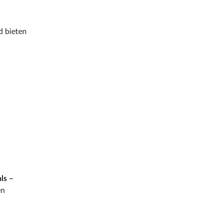
d bieten
ls –
en