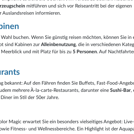
rzeugschein
mitführen und sich vor Reiseantritt bei der eigenen
r Auslandsreisen informieren.
binen
r Wahl buchen. Wenn Sie günstig reisen möchten, können Sie in
ebt sind Kabinen zur
Alleinbenutzung
, die in verschiedenen Kate
t Meerblick und mit Platz für bis zu
5 Personen
. Auf Nachtfahrte
urants
ing bekannt: Auf den Fähren finden Sie Buffets, Fast-Food-Angeb
zudem mehrere À-la-carte-Restaurants, darunter eine
Sushi-Bar
,
Diner im Stil der 50er Jahre.
or Magic erwartet Sie ein besonders vielseitiges Angebot: Liv
owie Fitness- und Wellnessbereiche. Ein Highlight ist der Aquap