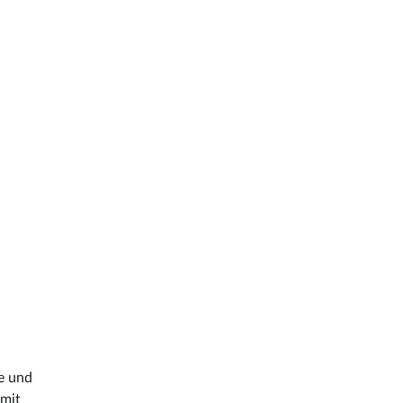
e und
 mit