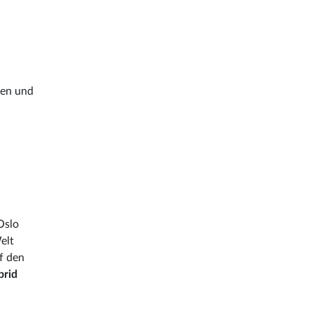
gen und
Oslo
elt
uf den
brid