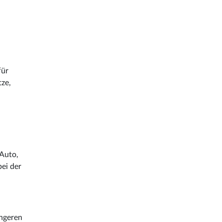
für
tze,
 Auto,
ei der
ängeren