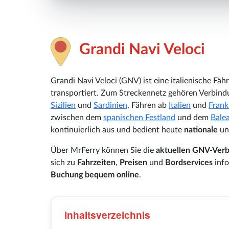
Grandi Navi Veloci
Grandi Navi Veloci (GNV)
ist eine italienische Fä
transportiert. Zum Streckennetz gehören Verbi
Sizilien
und
Sardinien
, Fähren ab
Italien
und
Frank
zwischen dem
spanischen Festland
und dem
Bale
kontinuierlich aus und bedient heute
nationale
u
Über MrFerry können Sie die
aktuellen GNV-Ver
sich zu
Fahrzeiten
,
Preisen
und
Bordservices
info
Buchung bequem online
.
Inhaltsverzeichnis