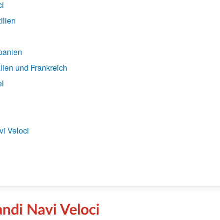
ci
ilien
panien
lien und Frankreich
el
vi Veloci
ndi Navi Veloci