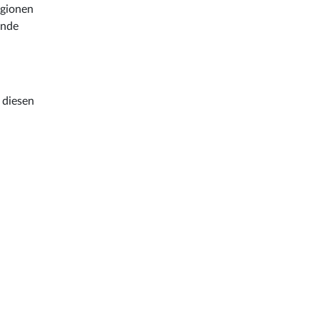
egionen
ende
 diesen