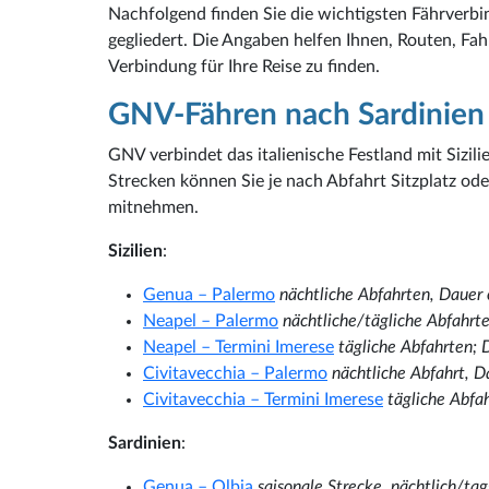
Nachfolgend finden Sie die wichtigsten Fährverbi
gegliedert. Die Angaben helfen Ihnen, Routen, Fa
Verbindung für Ihre Reise zu finden.
GNV-Fähren nach Sardinien 
GNV verbindet das italienische Festland mit Sizil
Strecken können Sie je nach Abfahrt Sitzplatz o
mitnehmen.
Sizilien
:
Genua – Palermo
nächtliche Abfahrten, Dauer
Neapel – Palermo
nächtliche/tägliche Abfahr
Neapel – Termini Imerese
tägliche Abfahrten;
Civitavecchia – Palermo
nächtliche Abfahrt, D
Civitavecchia – Termini Imerese
tägliche Abfa
Sardinien
:
Genua – Olbia
saisonale Strecke, nächtlich/ta