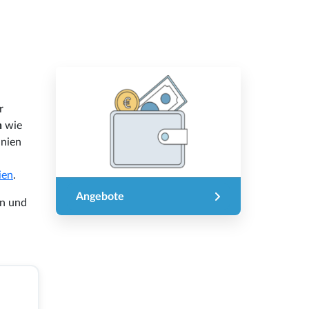
r
n
wie
inien
ien
.
Angebote
en und