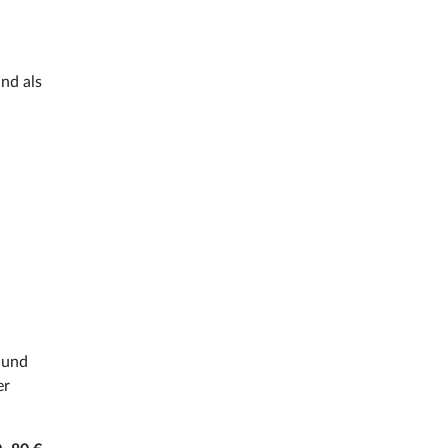
ind als
und
er