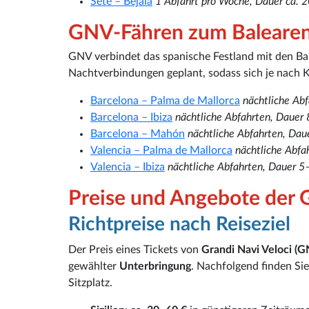
Sète – Béjaïa
1 Abfahrt pro Woche, Dauer ca. 
GNV-Fähren zum Balearen
GNV verbindet das spanische Festland mit den Ba
Nachtverbindungen geplant, sodass sich je nach 
Barcelona – Palma de Mallorca
nächtliche Ab
Barcelona – Ibiza
nächtliche Abfahrten, Dauer
Barcelona – Mahón
nächtliche Abfahrten, Da
Valencia – Palma de Mallorca
nächtliche Abfa
Valencia – Ibiza
nächtliche Abfahrten, Dauer 5
Preise und Angebote der
Richtpreise nach Reiseziel
Der Preis eines Tickets von
Grandi Navi Veloci (G
gewählter
Unterbringung
. Nachfolgend finden Sie
Sitzplatz.