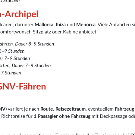
20 Stunden
-Archipel
learen, darunter
Mallorca
,
Ibiza
und
Menorca
. Viele Abfahrten s
Komfortwunsch Sitzplatz oder Kabine anbietet.
fahrten, Dauer 8–9 Stunden
 8–9 Stunden
uer 7–9 Stunden
hrten, Dauer 7–8 Stunden
–7 Stunden
 GNV-Fähren
NV)
variiert je nach
Route
,
Reisezeitraum
, eventuellem
Fahrzeug
 Richtpreise für
1 Passagier ohne Fahrzeug
mit Deckpassage od