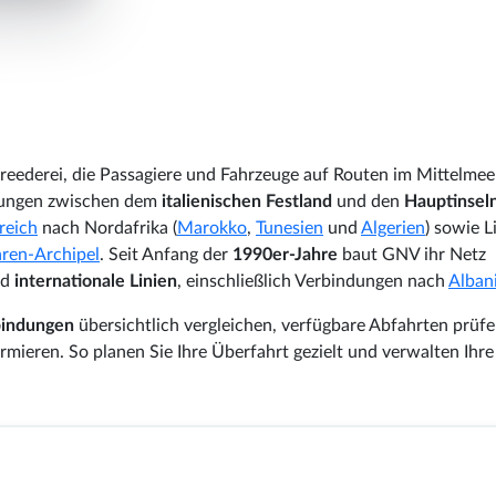
hrreederei, die Passagiere und Fahrzeuge auf Routen im Mittelmee
ndungen zwischen dem
italienischen Festland
und den
Hauptinsel
reich
nach Nordafrika (
Marokko
,
Tunesien
und
Algerien
) sowie L
aren-Archipel
. Seit Anfang der
1990er-Jahre
baut GNV ihr Netz
nd
internationale Linien
, einschließlich Verbindungen nach
Alban
bindungen
übersichtlich vergleichen, verfügbare Abfahrten prüf
rmieren. So planen Sie Ihre Überfahrt gezielt und verwalten Ihre