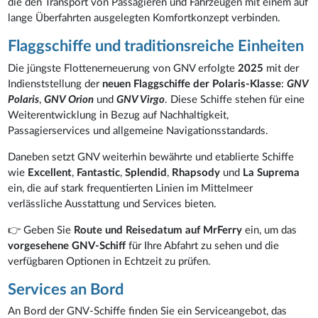
die den Transport von Passagieren und Fahrzeugen mit einem auf
lange Überfahrten ausgelegten Komfortkonzept verbinden.
Flaggschiffe und traditionsreiche Einheiten
Die jüngste Flottenerneuerung von GNV erfolgte
2025
mit der
Indienststellung der
neuen Flaggschiffe der Polaris-Klasse
:
GNV
Polaris
,
GNV Orion
und
GNV Virgo
. Diese Schiffe stehen für eine
Weiterentwicklung in Bezug auf Nachhaltigkeit,
Passagierservices und allgemeine Navigationsstandards.
Daneben setzt GNV weiterhin bewährte und etablierte Schiffe
wie
Excellent
,
Fantastic
,
Splendid
,
Rhapsody
und
La Suprema
ein, die auf stark frequentierten Linien im Mittelmeer
verlässliche Ausstattung und Services bieten.
👉 Geben Sie
Route und Reisedatum auf MrFerry
ein, um das
vorgesehene GNV-Schiff
für Ihre Abfahrt zu sehen und die
verfügbaren Optionen in Echtzeit zu prüfen.
Services an Bord
An Bord der GNV-Schiffe finden Sie ein Serviceangebot, das