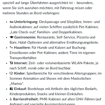
speziell auf lange Überfahrten ausgerichtet ist – besonders,
wenn Sie sich ausruhen möchten, mit Fahrzeug reisen oder
mehrere Stunden an Bord verbringen:
🛏️
Unterbringung:
Deckpassage und Sitzplätze, Innen- und
Außenkabinen; auf vielen Schiffen zusätzlich Pet-Kabinen,
„Late Check-out“, Familien- und Doppelkabinen.
🍽️
Gastronomie:
Restaurants, Self-Service, Pizzeria und
Bars; Halal-Optionen und alternative Ernährungsangebote.
🐾
Haustiere:
Für Hunde und Katzen auf Buchung:
Einzelboxen oder Pet-Kabinen; andere Tiere im eigenen
Transportbehälter.
📶
Internet:
Zeit- oder volumenbasierte WLAN-Pakete, je
nach Schiff, vorab oder an Bord buchbar.
🎲
Kinder:
Spielbereiche für verschiedene Altersgruppen; im
Sommer Animation und Shows mit dem Maskottchen
„Marino“.
🛍️
Einkauf:
Bordshops mit Artikeln des täglichen Bedarfs,
Kinderprodukten, Snacks und kleinen Einkäufen.
♿
Barrierefreiheit:
PMR-Kabinen auf allen GNV-Fähren (auf
Anfrage) und spezielle Assistenzleistungen.