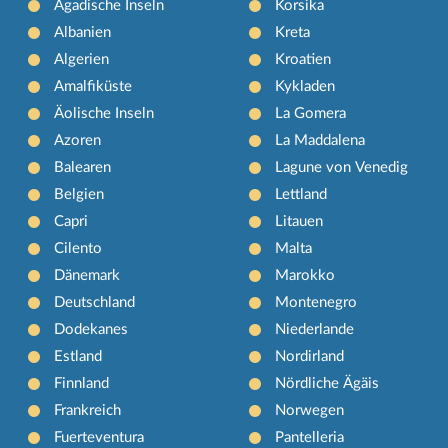
Ägadische Inseln
Korsika
Albanien
Kreta
Algerien
Kroatien
Amalfiküste
Kykladen
Äolische Inseln
La Gomera
Azoren
La Maddalena
Balearen
Lagune von Venedig
Belgien
Lettland
Capri
Litauen
Cilento
Malta
Dänemark
Marokko
Deutschland
Montenegro
Dodekanes
Niederlande
Estland
Nordirland
Finnland
Nördliche Ägäis
Frankreich
Norwegen
Fuerteventura
Pantelleria