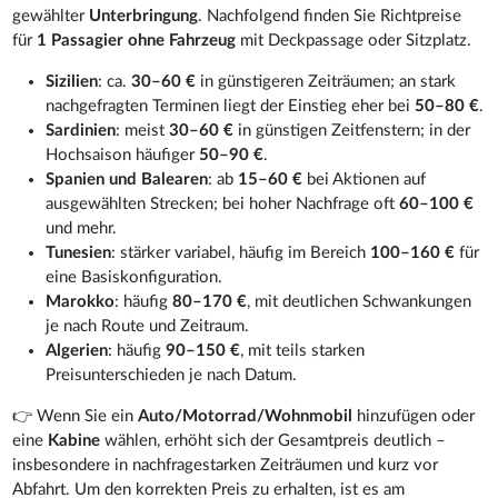
gewählter
Unterbringung
. Nachfolgend finden Sie Richtpreise
für
1 Passagier ohne Fahrzeug
mit Deckpassage oder Sitzplatz.
Sizilien
: ca.
30–60 €
in günstigeren Zeiträumen; an stark
nachgefragten Terminen liegt der Einstieg eher bei
50–80 €
.
Sardinien
: meist
30–60 €
in günstigen Zeitfenstern; in der
Hochsaison häufiger
50–90 €
.
Spanien und Balearen
: ab
15–60 €
bei Aktionen auf
ausgewählten Strecken; bei hoher Nachfrage oft
60–100 €
und mehr.
Tunesien
: stärker variabel, häufig im Bereich
100–160 €
für
eine Basiskonfiguration.
Marokko
: häufig
80–170 €
, mit deutlichen Schwankungen
je nach Route und Zeitraum.
Algerien
: häufig
90–150 €
, mit teils starken
Preisunterschieden je nach Datum.
👉 Wenn Sie ein
Auto/Motorrad/Wohnmobil
hinzufügen oder
eine
Kabine
wählen, erhöht sich der Gesamtpreis deutlich –
insbesondere in nachfragestarken Zeiträumen und kurz vor
Abfahrt. Um den korrekten Preis zu erhalten, ist es am