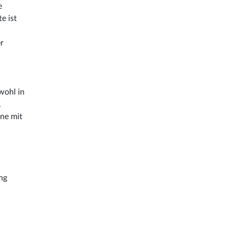
e
e ist
r
wohl in
.
ine mit
ng