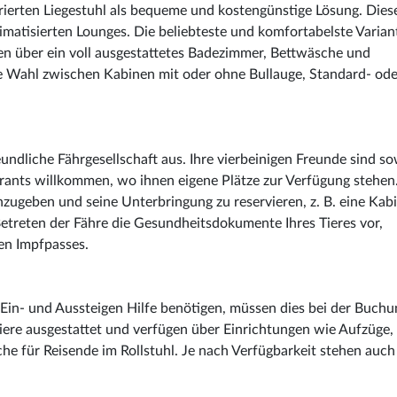
rierten Liegestuhl als bequeme und kostengünstige Lösung. Dies
imatisierten Lounges. Die beliebteste und komfortabelste Variant
gen über ein voll ausgestattetes Badezimmer, Bettwäsche und
e Wahl zwischen Kabinen mit oder ohne Bullauge, Standard- ode
reundliche Fährgesellschaft aus. Ihre vierbeinigen Freunde sind so
urants willkommen, wo ihnen eigene Plätze zur Verfügung stehen
nzugeben und seine Unterbringung zu reservieren, z. B. eine Kab
Betreten der Fähre die Gesundheitsdokumente Ihres Tieres vor,
len Impfpasses.
 Ein- und Aussteigen Hilfe benötigen, müssen dies bei der Buchu
giere ausgestattet und verfügen über Einrichtungen wie Aufzüge,
che für Reisende im Rollstuhl. Je nach Verfügbarkeit stehen auch