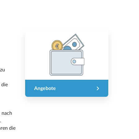
zu
 die
Angebote
, nach
.
ren die