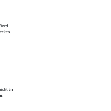
 Bord
hecken.
nicht an
es