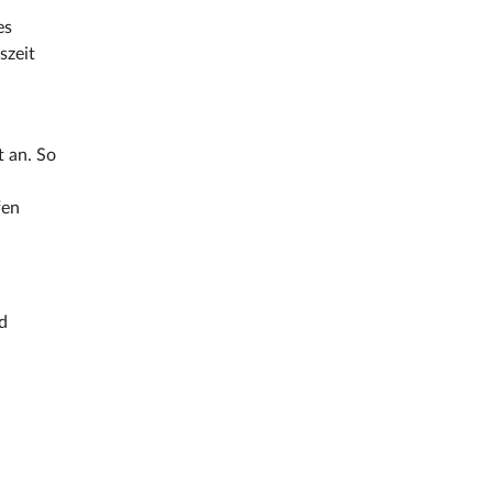
es
szeit
t an. So
fen
d