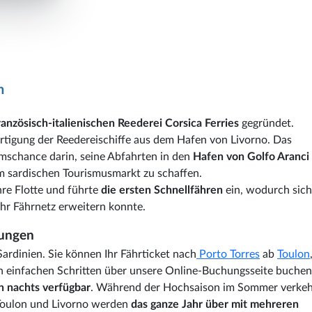
n
französisch-italienischen Reederei Corsica Ferries
gegründet.
rtigung der Reedereischiffe aus dem Hafen von Livorno. Das
mschance darin, seine Abfahrten in den
Hafen von Golfo Aranci
um sardischen Tourismusmarkt zu schaffen.
hre Flotte und führte
die ersten Schnellfähren
ein, wodurch sich
ihr Fährnetz erweitern konnte.
dungen
ardinien. Sie können Ihr Fährticket nach
Porto Torres
ab
Toulon
n einfachen Schritten über unsere Online-Buchungsseite buchen
h nachts verfügbar
. Während der Hochsaison im Sommer verkeh
 Toulon und Livorno werden
das ganze Jahr über
mit mehreren