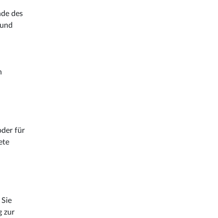
nde des
 und
n
oder für
ete
 Sie
g zur