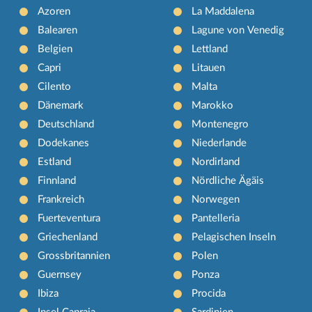
Azoren
La Maddalena
Balearen
Lagune von Venedig
Belgien
Lettland
Capri
Litauen
Cilento
Malta
Dänemark
Marokko
Deutschland
Montenegro
Dodekanes
Niederlande
Estland
Nordirland
Finnland
Nördliche Ägäis
Frankreich
Norwegen
Fuerteventura
Pantelleria
Griechenland
Pelagischen Inseln
Grossbritannien
Polen
Guernsey
Ponza
Ibiza
Procida