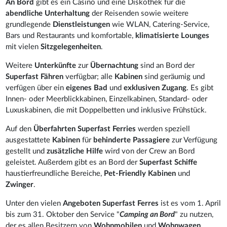
An Bord
gibt es ein Casino und eine Diskothek für die
abendliche Unterhaltung
der Reisenden sowie weitere
grundlegende
Dienstleistungen
wie WLAN, Catering-Service,
Bars und Restaurants und komfortable,
klimatisierte Lounges
mit vielen
Sitzgelegenheiten
.
Weitere
Unterkünfte
zur
Übernachtung
sind an Bord der
Superfast Fähren
verfügbar; alle
Kabinen
sind geräumig und
verfügen über ein
eigenes Bad
und
exklusiven Zugang
. Es gibt
Innen- oder Meerblickkabinen, Einzelkabinen, Standard- oder
Luxuskabinen, die mit Doppelbetten und inklusive Frühstück.
Auf den
Überfahrten Superfast Ferries
werden speziell
ausgestattete
Kabinen
für
behinderte Passagiere
zur Verfügung
gestellt und
zusätzliche Hilfe
wird von der Crew an Bord
geleistet. Außerdem gibt es an Bord der
Superfast Schiffe
haustierfreundliche Bereiche,
Pet-Friendly Kabinen
und
Zwinger
.
Unter den vielen
Angeboten Superfast Ferres
ist es vom 1. April
bis zum 31. Oktober den Service "
Camping an Bord
" zu nutzen,
der es allen Besitzern von
Wohnmobilen
und
Wohnwagen