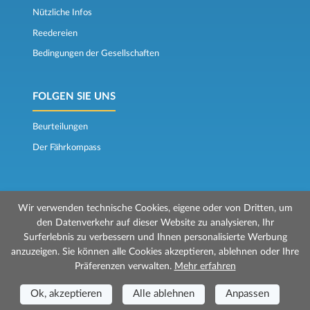
Nützliche Infos
Reedereien
Bedingungen der Gesellschaften
FOLGEN SIE UNS
Beurteilungen
Der Fährkompass
Wir verwenden technische Cookies, eigene oder von Dritten, um
den Datenverkehr auf dieser Website zu analysieren, Ihr
Surferlebnis zu verbessern und Ihnen personalisierte Werbung
© 2026 Mr Ferry wird von Prenotazioni24 s.r.l. verwaltet
anzuzeigen. Sie können alle Cookies akzeptieren, ablehnen oder Ihre
Geschäftssitz: Via Bonistallo, 50b - 50053 Empoli (FI)
Präferenzen verwalten.
Mehr erfahren
Betriebsstätte: Via Casa del Duca, 1 - 57037 Portoferraio (LI)
P.IVA/C.F./Iscr. Reg. Imp. CCIAA Liv. 01512130491 | Nr. REA CCIA FI - 699553
Ok, akzeptieren
Alle ablehnen
Anpassen
Aut.Amm.Prov. LI n 1819 del 16/01/06 - Fondo Garanzia Viaggi ASSIMUTUA
Fideiussione N° 026004