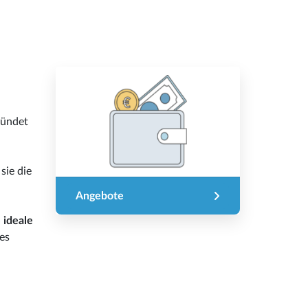
ündet
sie die
Angebote
 ideale
ges