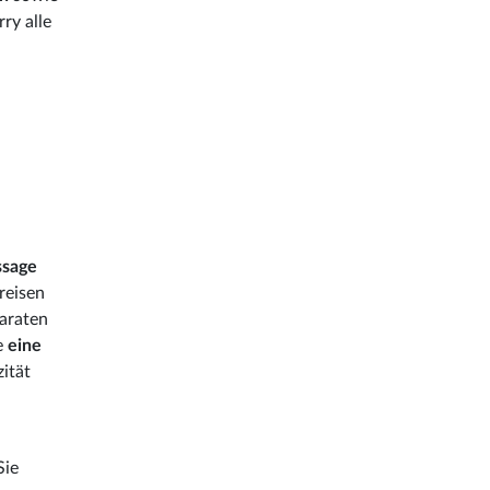
ry alle
ssage
reisen
paraten
e
eine
ität
Sie