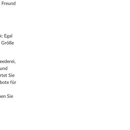
n Freund
: Egal
e Größe
eederei,
 und
rtet Sie
bote für
uen Sie