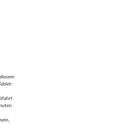
 diesem
Tablet-
bfahrt
inuten
sein,