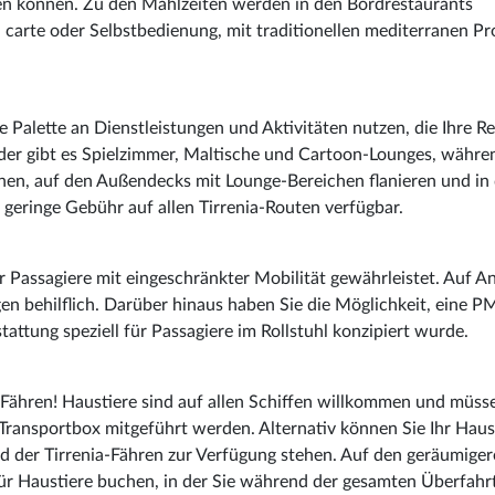
en können. Zu den Mahlzeiten werden in den Bordrestaurants
a carte oder Selbstbedienung, mit traditionellen mediterranen P
 Palette an Dienstleistungen und Aktivitäten nutzen, die Ihre Re
er gibt es Spielzimmer, Maltische und Cartoon-Lounges, währe
nnen, auf den Außendecks mit Lounge-Bereichen flanieren und in
 geringe Gebühr auf allen Tirrenia-Routen verfügbar.
r Passagiere mit eingeschränkter Mobilität gewährleistet. Auf A
en behilflich. Darüber hinaus haben Sie die Möglichkeit, eine P
attung speziell für Passagiere im Rollstuhl konzipiert wurde.
a-Fähren! Haustiere sind auf allen Schiffen willkommen und müss
 Transportbox mitgeführt werden. Alternativ können Sie Ihr Haus
d der Tirrenia-Fähren zur Verfügung stehen. Auf den geräumige
ür Haustiere buchen, in der Sie während der gesamten Überfahr