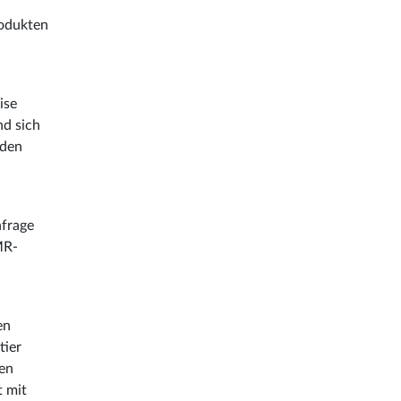
rodukten
ise
nd sich
 den
nfrage
MR-
en
tier
ren
t mit