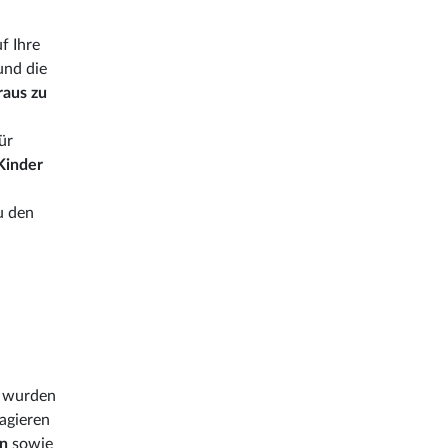
f Ihre
und die
raus zu
ür
Kinder
u den
e wurden
agieren
en
sowie