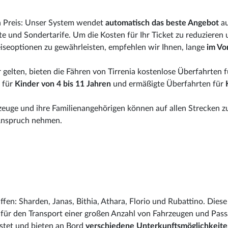
en Preis: Unser System wendet
automatisch das beste Angebot
au
e und Sondertarife. Um die Kosten für Ihr Ticket zu reduzieren 
eiseoptionen zu gewährleisten, empfehlen wir Ihnen, lange
im Vo
gelten, bieten die Fähren von Tirrenia kostenlose Überfahrten f
 für
Kinder von 4 bis 11 Jahren
und ermäßigte Überfahrten für
rzeuge und ihre Familienangehörigen können auf allen Strecken z
 Anspruch nehmen.
ffen: Sharden, Janas, Bithia, Athara, Florio und Rubattino. Dies
ür den Transport einer großen Anzahl von Fahrzeugen und Pass
üstet und bieten an Bord
verschiedene Unterkunftsmöglichkeit