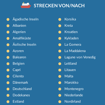
STRECKEN VON/NACH
Ägadische Inseln
Korsika
Albanien
Kreta
Algerien
Kroatien
Amalfiküste
Kykladen
Äolische Inseln
La Gomera
Azoren
La Maddalena
Balearen
Lagune von Venedig
Belgien
Lettland
Capri
Litauen
Cilento
Malta
Dänemark
Marokko
Deutschland
Montenegro
Dodekanes
Niederlande
Estland
Nordirland