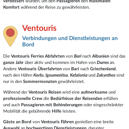
verbessert
wurden, um den
Passagieren
den
maximalen
Komfort
während der Reise zu gewährleisten.
Ventouris
Verbindungen und Dienstleistungen an
Bord
Die
Ventouris Ferries Abfahrten
von
Bari
nach
Albanien
sind das
ganze Jahr
über aktiv und kommen im Hafen von
Durres
an.
Andere
Ventouris Überfahrten
von
Bari
nach
Griechenland
,
nach den Häfen
Korfu
,
Igoumenitsa
,
Kefalonia
und
Zakynthos
sind
nur in den
Sommermonaten
gewährleistet.
Während der
Ventouris Reisen
wird eine
aufmerksame
und
professionelle Crew
die
Bedürfnisse der Reisenden
erfüllen
und auch
Passagieren mit Behinderungen
oder eingeschränkter
Mobilität die gebührende
Hilfe
leisten.
Gäste an Bord
von
Ventouris Fähren
genießen eine breite
Auswahl
an
hochwertigen Dienstleistungen
, darunter