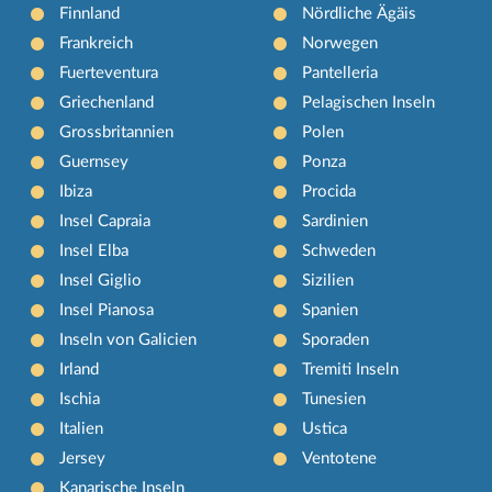
Finnland
Nördliche Ägäis
Frankreich
Norwegen
Fuerteventura
Pantelleria
Griechenland
Pelagischen Inseln
Grossbritannien
Polen
Guernsey
Ponza
Ibiza
Procida
Insel Capraia
Sardinien
Insel Elba
Schweden
Insel Giglio
Sizilien
Insel Pianosa
Spanien
Inseln von Galicien
Sporaden
Irland
Tremiti Inseln
Ischia
Tunesien
Italien
Ustica
Jersey
Ventotene
Kanarische Inseln