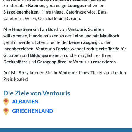
komfortable
Kabinen
, geräumige
Lounges
mit vielen
Sitzgelegenheiten
, Klimaanlage, Cateringservice, Bars,
Cafeterias, Wi-Fi, Geschäfte und Casino.
Alle
Haustiere
sind
an Bord
von
Ventouris Schiffen
willkommen,
Hunde
müssen an der
Leine
und mit
Maulkorb
geführt werden, haben aber leider
keinen Zugang
zu den
Innenbereichen
.
Ventouris Ferries
wendet
reduzierte Tarife
für
Gruppen
und
Bildungsreisen
an und ermöglicht es Ihnen,
Decksplätze
und
Garagenplätze
im Voraus zu
reservieren
.
Auf
Mr Ferry
können Sie Ihr
Ventouris Lines
Ticket zum besten
Preis kaufen!
Die Ziele von Ventouris
ALBANIEN
GRIECHENLAND